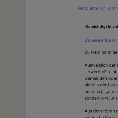
Netiquette für Kom
Klarsicht(ig) (nich
Zu wem kann 
Zu wem kann der
Ausweislich der 
„erwerben“, ein(
Gemeinden oder d
nicht in der Lag
auch nicht „chri
sondern um juris
Aus dem Koran mi
natürliche Perso