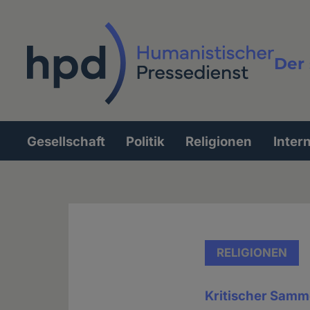
Direkt
zum
Inhalt
Der 
Vollt
Gesellschaft
Politik
Religionen
Inter
Hauptnavigation
RELIGIONEN
Kritischer Samm