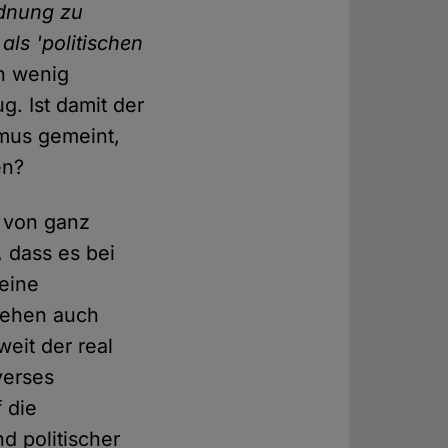
rdnung zu
als 'politischen
in wenig
g. Ist damit der
mus gemeint,
en?
 von ganz
, dass es bei
eine
 gehen auch
weit der real
verses
 die
d politischer