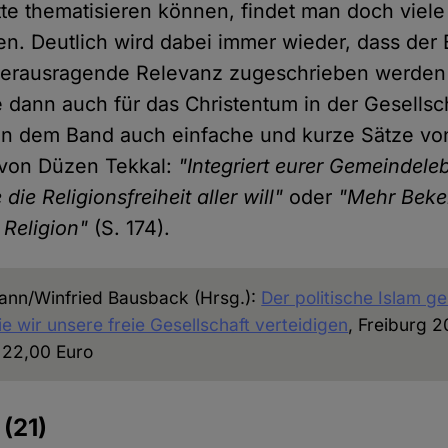
ätte thematisieren können, findet man doch vie
en. Deutlich wird dabei immer wieder, dass der
herausragende Relevanz zugeschrieben werden 
 dann auch für das Christentum in der Gesellsch
in dem Band auch einfache und kurze Sätze vo
 von Düzen Tekkal:
"Integriert eurer Gemeindele
 die Religionsfreiheit aller will"
oder
"Mehr Beke
r Religion"
(S. 174).
ann/Winfried Bausback (Hrsg.):
Der politische Islam ge
e wir unsere freie Gesellschaft verteidigen
, Freiburg 
, 22,00 Euro
e
(21)