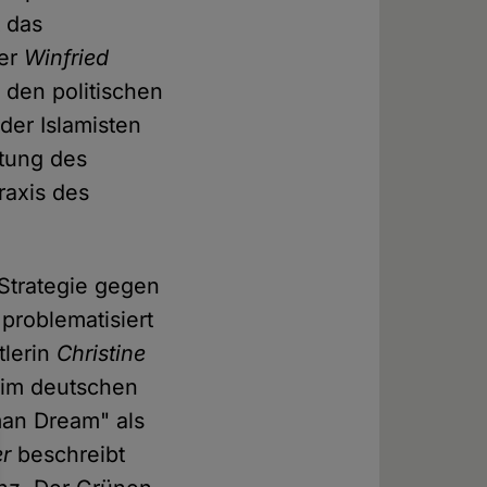
t das
ber
Winfried
 den politischen
er Islamisten
utung des
raxis des
 Strategie gegen
problematisiert
tlerin
Christine
z im deutschen
man Dream" als
r
beschreibt