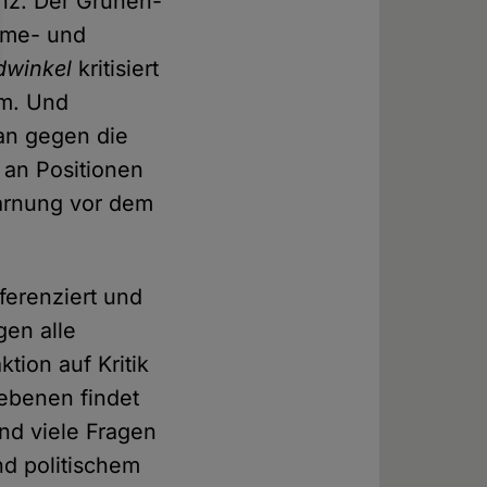
nz. Der Grünen-
ahme- und
dwinkel
kritisiert
am. Und
lan gegen die
 an Positionen
Warnung vor dem
ferenziert und
gen alle
ion auf Kritik
ebenen findet
nd viele Fragen
nd politischem