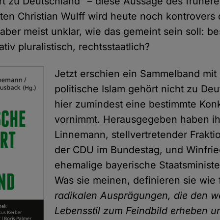
rt zu Deutschland" – diese Aussage des früher
en Christian Wulff wird heute noch kontrovers d
 aber meist unklar, wie das gemeint sein soll: b
tiv pluralistisch, rechtsstaatlich?
Jetzt erschien ein Sammelband mit 
politische Islam gehört nicht zu Deu
hier zumindest eine bestimmte Konk
vornimmt. Herausgegeben haben ih
Linnemann, stellvertretender Frakti
der CDU im Bundestag, und Winfrie
ehemalige bayerische Staatsminister
Was sie meinen, definieren sie wie 
radikalen Ausprägungen, die den w
Lebensstil zum Feindbild erheben u