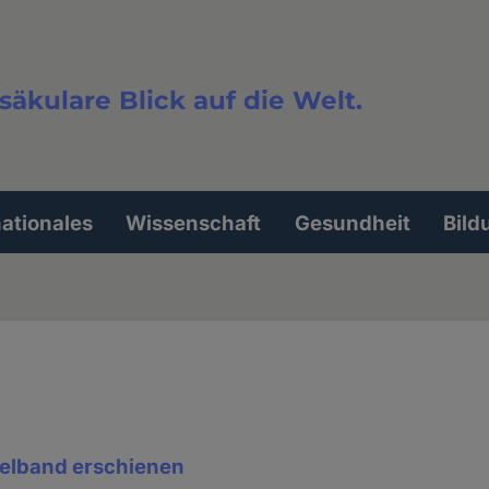
säkulare Blick auf die Welt.
extsuche
nationales
Wissenschaft
Gesundheit
Bild
elband erschienen