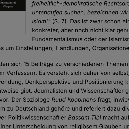
freiheitlich-demokratische Rechtso
unterlaufen suchen, bezeichnen wir 
Islam'"
(S. 7). Das ist zwar schon e
konkreter, aber noch nicht klar genu
Fundamentalismus oder der Islamis
es um Einstellungen, Handlungen, Organisation
nden sich 15 Beiträge zu verschiedenen Themen
n Verfassern. Es versteht sich daher von selbst
wendung, Denkperspektive und Positionierung k
chtweise gibt. Journalisten und Wissenschaftler
 vor: Der Soziologe
Ruud Koopmans
fragt, inwie
lam zu Deutschland gehöre und referiert dazu di
er Politikwissenschaftler
Bassam Tibi
macht auf
iner Unterscheidung von religiösem Glauben un