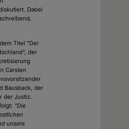
en
iskutiert. Dabei
eschreibend,
dem Titel "Der
tschland", der
retisierung
n Carsten
onsvorsitzender
d Bausback, der
 der Justiz.
folgt:
"Die
estlichen
nd unsere