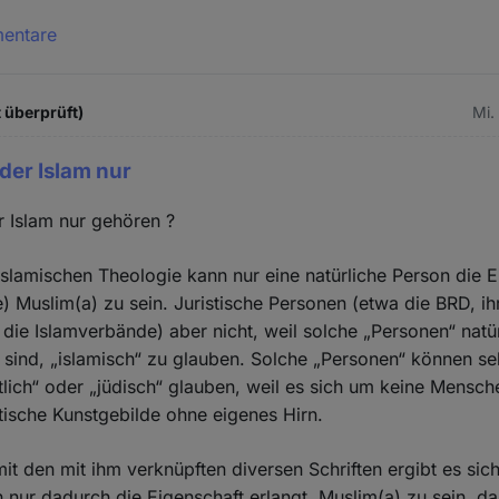
mentare
t überprüft)
Mi.
der Islam nur
 Islam nur gehören ?
islamischen Theologie kann nur eine natürliche Person die E
e) Muslim(a) zu sein. Juristische Personen (etwa die BRD, ih
ie Islamverbände) aber nicht, weil solche „Personen“ natür
e sind, „islamisch“ zu glauben. Solche „Personen“ können se
stlich“ oder „jüdisch“ glauben, weil es sich um keine Mensch
tische Kunstgebilde ohne eigenes Hirn.
t den mit ihm verknüpften diversen Schriften ergibt es sich
n nur dadurch die Eigenschaft erlangt, Muslim(a) zu sein, da