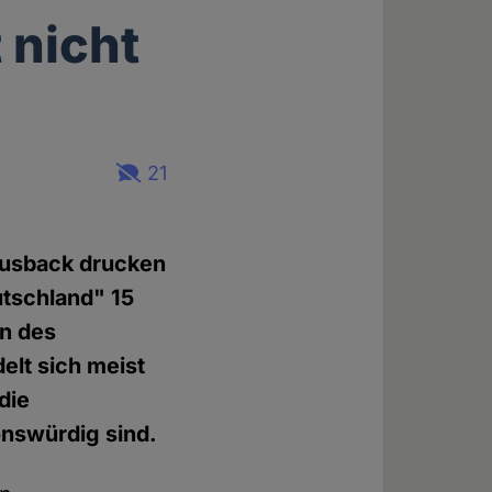
 nicht
21
ausback drucken
utschland" 15
en des
elt sich meist
die
onswürdig sind.