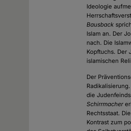
Ideologie aufm
Herrschaftsvers
Bausback
sprich
Islam an. Der Jo
nach. Die Islam
Kopftuchs. Der 
islamischen Reli
Der Prävention
Radikalisierung
die Judenfeindsc
Schirrmacher
er
Rechtsstaat. Die
Kontrast zum po