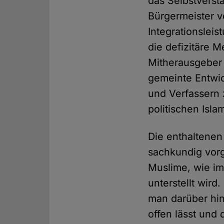
das Selbstverst
Bürgermeister 
Integrationsleis
die defizitäre M
Mitherausgebe
gemeinte Entwic
und Verfassern 
politischen Islam
Die enthaltenen
sachkundig vorg
Muslime, wie im
unterstellt wi
man darüber hin
offen lässt und