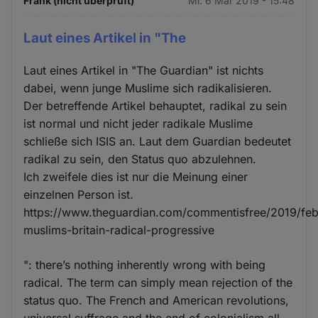
Frank (nicht überprüft)
Mi. 6 Mär 2019 - 15:48
Laut eines Artikel in "The
Laut eines Artikel in "The Guardian" ist nichts
dabei, wenn junge Muslime sich radikalisieren.
Der betreffende Artikel behauptet, radikal zu sein
ist normal und nicht jeder radikale Muslime
schließe sich ISIS an. Laut dem Guardian bedeutet
radikal zu sein, den Status quo abzulehnen.
Ich zweifele dies ist nur die Meinung einer
einzelnen Person ist.
https://www.theguardian.com/commentisfree/2019/fe
muslims-britain-radical-progressive
": there’s nothing inherently wrong with being
radical. The term can simply mean rejection of the
status quo. The French and American revolutions,
universal suffrage and the end of colonialism all