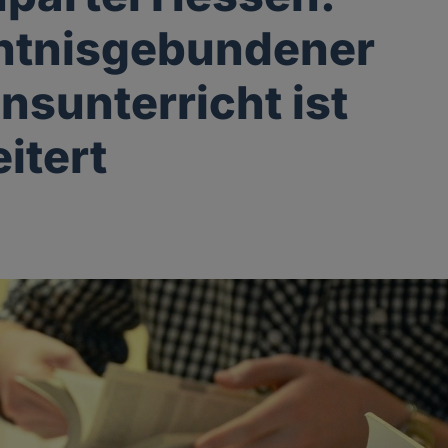
ntnisgebundener
onsunterricht ist
itert