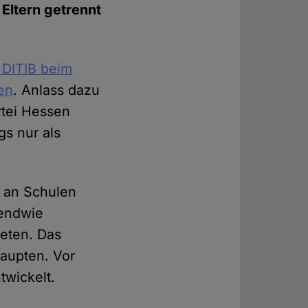
 Eltern getrennt
 DITIB beim
en
. Anlass dazu
rtei Hessen
gs nur als
s an Schulen
gendwie
reten. Das
haupten. Vor
twickelt.