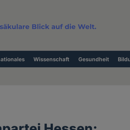
säkulare Blick auf die Welt.
extsuche
nationales
Wissenschaft
Gesundheit
Bild
npartei Hessen: