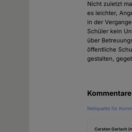
Nicht zuletzt m
es leichter, Ang
in der Vergange
Schüler kein Un
über Betreuungsk
öffentliche Sch
gestalten, gege
Kommentar
Netiquette für Kom
Carsten Gerlach (n