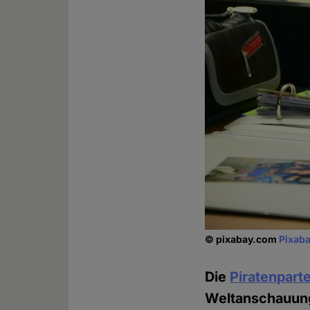
© pixabay.com
Pixaba
Die
Piratenpart
Weltanschauungs