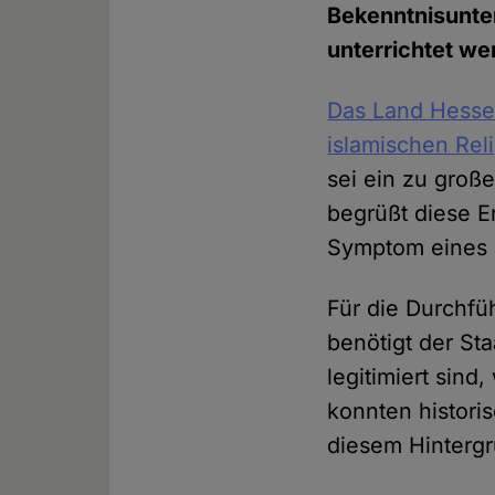
Bekenntnisunter
unterrichtet we
Das Land Hessen
islamischen Rel
sei ein zu große
begrüßt diese En
Symptom eines 
Für die Durchfü
benötigt der Sta
legitimiert sind
konnten histori
diesem Hintergr