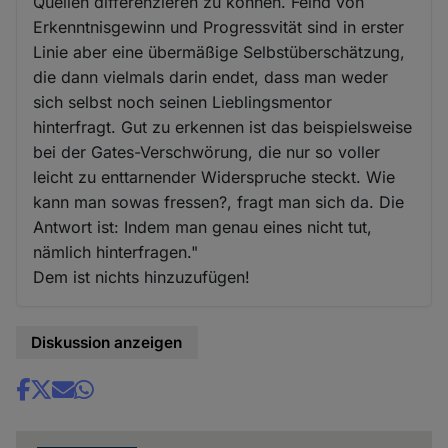
Quellen differenzieren zu können. Feind von
und
Erkenntnisgewinn und Progressvität sind in erster
Cookies
Linie aber eine übermäßige Selbstüberschätzung,
die dann vielmals darin endet, dass man weder
sich selbst noch seinen Lieblingsmentor
hinterfragt. Gut zu erkennen ist das beispielsweise
bei der Gates-Verschwörung, die nur so voller
leicht zu enttarnender Widerspruche steckt. Wie
kann man sowas fressen?, fragt man sich da. Die
Antwort ist: Indem man genau eines nicht tut,
nämlich hinterfragen."
Dem ist nichts hinzuzufügen!
Diskussion anzeigen
Share
news