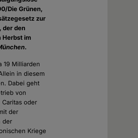
90/Die Grünen,
sätzegesetz zur
, der den
m Herbst im
München
.
 19 Milliarden
Allein in diesem
en. Dabei geht
trieb von
 Caritas oder
mit der
 der
eonischen Kriege