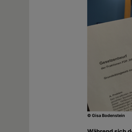
© Gisa Bodenstein
Während sich 