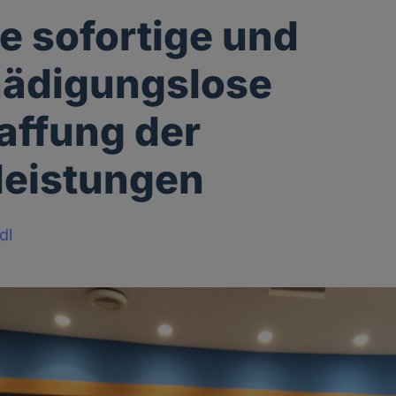
ne sofortige und
hädigungslose
affung der
leistungen
dl