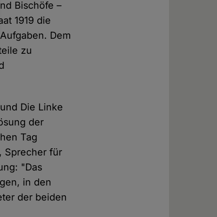
und Bischöfe –
at 1919 die
n Aufgaben. Dem
eile zu
d
und Die Linke
ösung der
chen Tag
 Sprecher für
lung: "Das
gen, in den
eter der beiden