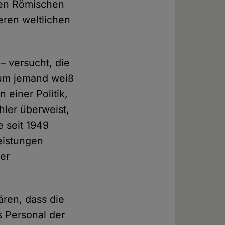
igen Römischen
eren weltlichen
 versucht, die
Kaum jemand weiß
 einer Politik,
hler überweist,
 seit 1949
eistungen
der
ären, dass die
s Personal der