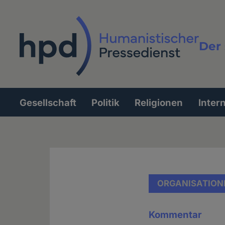
Direkt
zum
Inhalt
Der 
Vollt
Gesellschaft
Politik
Religionen
Inter
Hauptnavigation
ORGANISATION
Kommentar