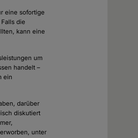
r eine sofortige
Falls die
lten, kann eine
tsleistungen um
sen handelt –
m ein
aben, darüber
isch diskutiert
ümer,
n erworben, unter