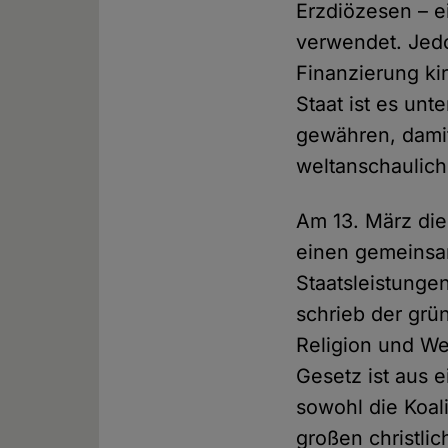
Erzdiözesen – e
verwendet. Jedo
Finanzierung ki
Staat ist es un
gewähren, damit
weltanschauliche
Am 13. März di
einen gemeinsa
Staatsleistunge
schrieb der grü
Religion und We
Gesetz ist aus
sowohl die Koali
großen christli