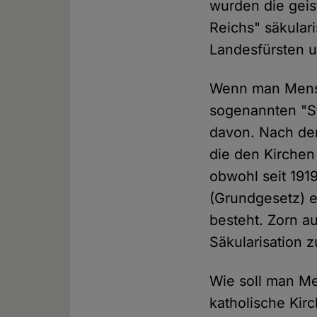
wurden die geis
Reichs" säkulari
Landesfürsten un
Wenn man Mensch
sogenannten "St
davon. Nach dem 
die den Kirchen
obwohl seit 191
(Grundgesetz) e
besteht. Zorn a
Säkularisation 
Wie soll man Me
katholische Kirc