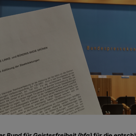
der
Bund für Geistesfreiheit (bfg)
für die entsch