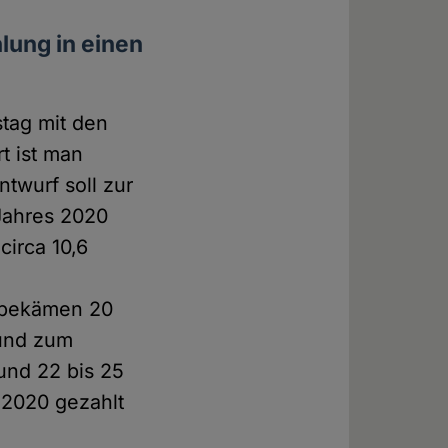
lung in einen
stag mit den
t ist man
twurf soll zur
Jahres 2020
irca 10,6
n bekämen 20
 und zum
und 22 bis 25
s 2020 gezahlt