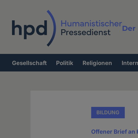
Direkt
zum
Inhalt
Der 
Vollt
Gesellschaft
Politik
Religionen
Inter
Hauptnavigation
BILDUNG
Offener Brief an