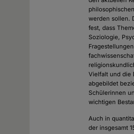
den aktuellen K
philosophische
werden sollen. 
fest, dass The
Soziologie, Psy
Fragestellungen
fachwissenschaf
religionskundlic
Vielfalt und die
abgebildet bezi
Schülerinnen un
wichtigen Besta
Auch in quantita
der insgesamt 1