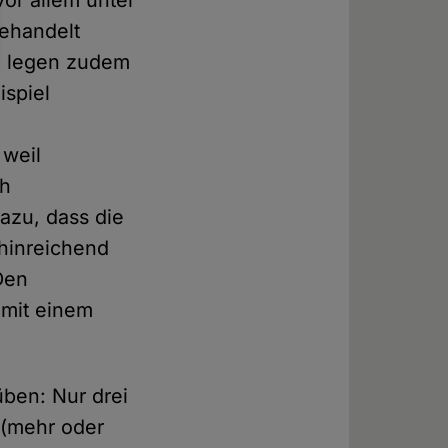
vor allem unter
ehandelt
la legen zudem
spiel
 weil
ch
dazu, dass die
 hinreichend
Den
 mit einem
 üben: Nur drei
 (mehr oder