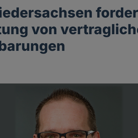
edersachsen forder
tung von vertraglic
nbarungen