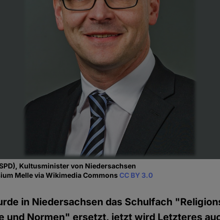
(SPD), Kultusminister von Niedersachsen
sium Melle via Wikimedia Commons
CC BY 3.0
urde in Niedersachsen das Schulfach "Religio
 und Normen" ersetzt, jetzt wird Letzteres au