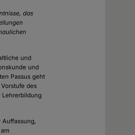
ntnisse, das
tellungen
haulichen
ltliche und
gionskunde und
rten Passus geht
 Vorstufe des
er Lehrerbildung
 Auffassung,
t am