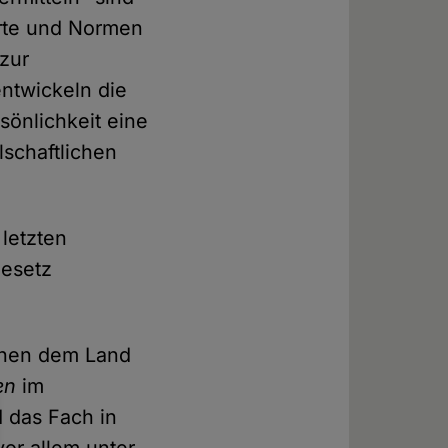
erte und Normen
 zur
entwickeln die
sönlichkeit eine
lschaftlichen
letzten
gesetz
chen dem Land
en
im
 das Fach in