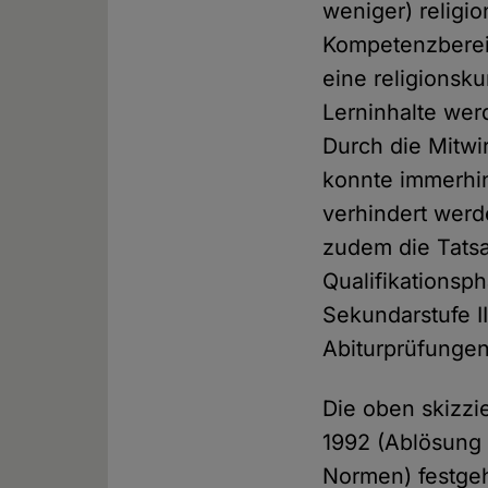
weniger) religi
Kompetenzbereic
eine religionsku
Lerninhalte we
Durch die Mitw
konnte immerhin
verhindert werd
zudem die Tatsac
Qualifikationsp
Sekundarstufe I
Abiturprüfungen
Die oben skizzi
1992 (Ablösung
Normen) festge