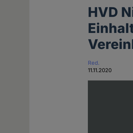
HVD Ni
Einhal
Verei
Red.
11.11.2020