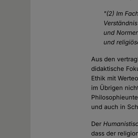
"(2) Im Fac
Verständnis
und Normen
und religiös
Aus den vertrag
didaktische Fok
Ethik mit Werte
im Übrigen nich
Philosophieunter
und auch in Sch
Der
Humanistis
dass der religi