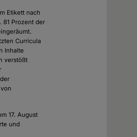
m Etikett nach
. 81 Prozent der
eingeräumt.
zten Curricula
n Inhalte
n verstößt
r
 der
 von
om 17. August
rte und