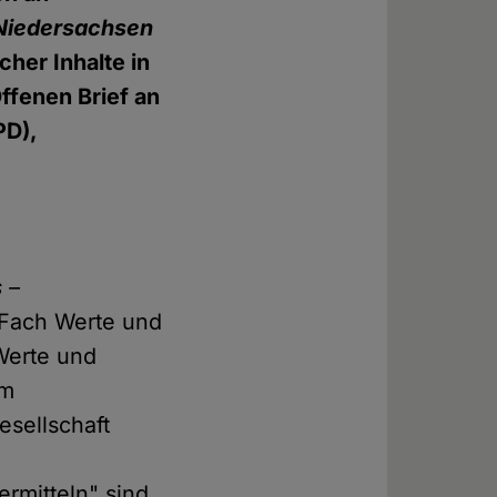
Niedersachsen
cher Inhalte in
ffenen Brief an
PD),
 –
 Fach Werte und
Werte und
hm
esellschaft
rmitteln" sind