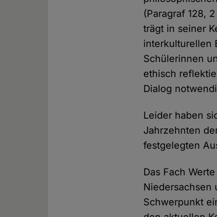
(Paragraf 128, 
trägt in seiner 
interkulturellen
Schülerinnen un
ethisch reflekti
Dialog notwendi
Leider haben si
Jahrzehnten der
festgelegten Au
Das Fach Werte
Niedersachsen
Schwerpunkt ein