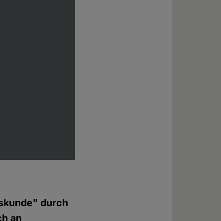
nskunde" durch
ch an