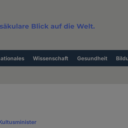
säkulare Blick auf die Welt.
extsuche
nationales
Wissenschaft
Gesundheit
Bild
 Kultusminister