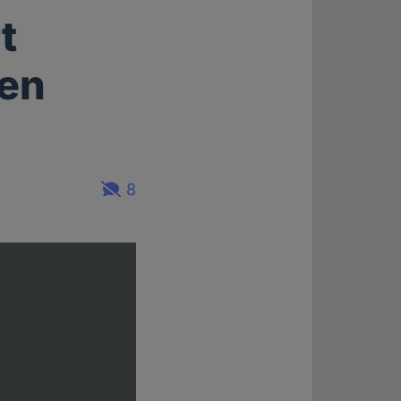
t
hen
8