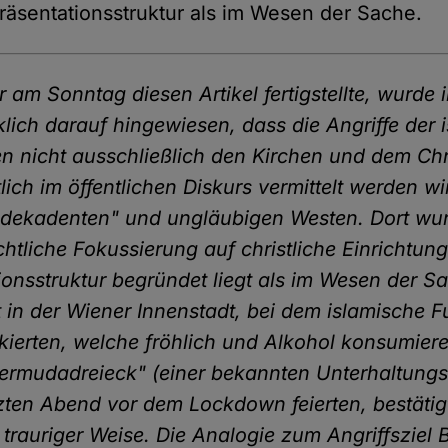
räsentationsstruktur als im Wesen der Sache.
r am Sonntag diesen Artikel fertigstellte, wurde 
lich darauf hingewiesen, dass die Angriffe der 
n nicht ausschließlich den Kirchen und dem Chr
lich im öffentlichen Diskurs vermittelt werden w
ekadenten" und ungläubigen Westen. Dort wurde
chtliche Fokussierung auf christliche Einrichtun
ionsstruktur begründet liegt als im Wesen der S
at in der Wiener Innenstadt, bei dem islamische 
ierten, welche fröhlich und Alkohol konsumier
rmudadreieck" (einer bekannten Unterhaltungs
tzten Abend vor dem Lockdown feierten, bestätig
trauriger Weise. Die Analogie zum Angriffsziel B