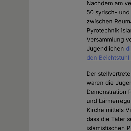
Nachdem am ver
50 syrisch- und
zwischen Reuman
Pyrotechnik isl
Versammlung von
Jugendlichen
d
den Beichtstuhl
Der stellvertret
waren die Jugen
Demonstration 
und Lärmerregun
Kirche mittels 
dass die Täter 
islamistischen