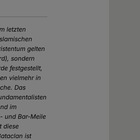
im letzten
islamischen
istentum gelten
ird), sondern
 festgestellt,
gen vielmehr in
ache. Das
Fundamentalisten
end im
- und Bar-Meile
t diese
ataclan ist