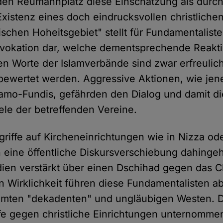
en Reumannplatz diese Einschätzung als durch
 Existenz eines doch eindrucksvollen christlich
ischen Hoheitsgebiet" stellt für Fundamentalist
vokation dar, welche dementsprechende Reaktio
en Worte der Islamverbände sind zwar erfreulich
bewertet werden. Aggressive Aktionen, wie jen
lamo-Fundis, gefährden den Dialog und damit di
iele der betreffenden Vereine.
griffe auf Kircheneinrichtungen wie in Nizza od
n eine öffentliche Diskursverschiebung dahing
ien verstärkt über einen Dschihad gegen das C
 In Wirklichkeit führen diese Fundamentalisten 
mten "dekadenten" und ungläubigen Westen. 
fe gegen christliche Einrichtungen unternommen