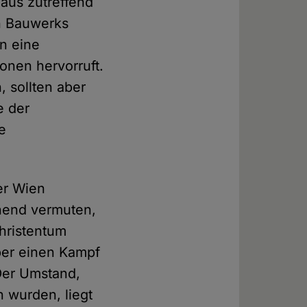
aus zutreffend
en Bauwerks
en eine
nen hervorruft.
, sollten aber
e der
e
er Wien
ehend vermuten,
hristentum
aber einen Kampf
Der Umstand,
 wurden, liegt