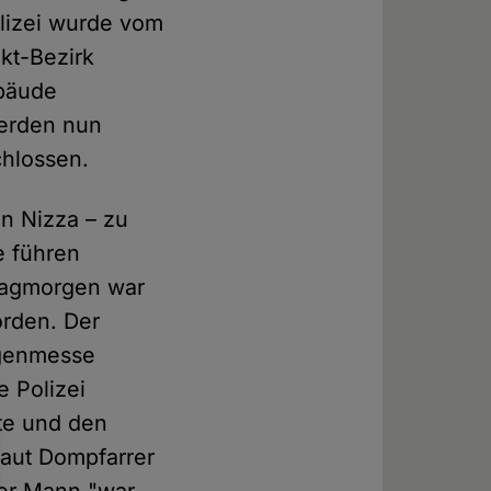
lizei wurde vom
kt-Bezirk
ebäude
werden nun
chlossen.
in Nizza – zu
e führen
stagmorgen war
rden. Der
rgenmesse
e Polizei
te und den
aut Dompfarrer