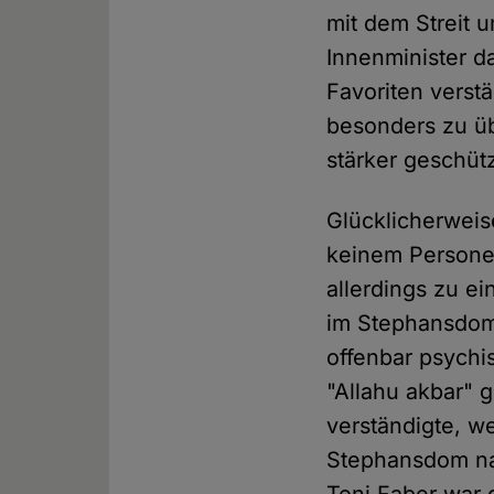
mit dem Streit 
Innenminister d
Favoriten verst
besonders zu ü
stärker geschüt
Glücklicherweis
keinem Persone
allerdings zu e
im Stephansdom
offenbar psychi
"Allahu akbar" 
verständigte, w
Stephansdom na