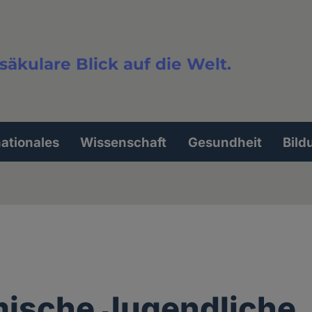
säkulare Blick auf die Welt.
extsuche
nationales
Wissenschaft
Gesundheit
Bild
ische Jugendliche