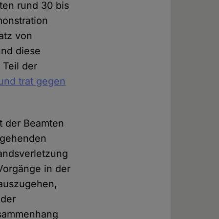
en rund 30 bis
onstration
atz von
und diese
Teil der
und trat gegen
nft der Beamten
orgehenden
andsverletzung
Vorgänge in der
 auszugehen,
 der
Zusammenhang