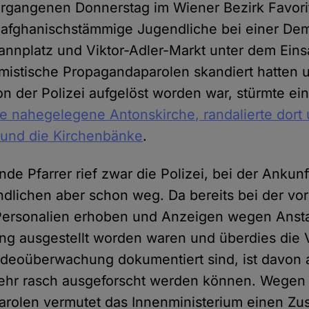
gangenen Donnerstag im Wiener Bezirk Favorit
 afghanischstämmige Jugendliche bei einer Dem
nplatz und Viktor-Adler-Markt unter dem Eins
amistische Propagandaparolen skandiert hatten 
 der Polizei aufgelöst worden war, stürmte ein 
ie nahegelegene Antonskirche, randalierte dort 
 und die Kirchenbänke
.
ende Pfarrer rief zwar die Polizei, bei der Anku
dlichen aber schon weg. Da bereits bei der v
Personalien erhoben und Anzeigen wegen Anst
g ausgestellt worden waren und überdies die 
Videoüberwachung dokumentiert sind, ist davon
sehr rasch ausgeforscht werden können. Wegen
 Parolen vermutet das Innenministerium einen 