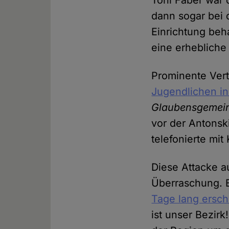
Toni Faber war 
dann sogar bei 
Einrichtung beh
eine erhebliche
Prominente Vert
Jugendlichen in
Glaubensgemeins
vor der Antonsk
telefonierte mit
Diese Attacke au
Überraschung. 
Tage lang ersch
ist unser Bezi