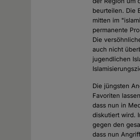
der Region um d
beurteilen. Die
mitten im "islam
permanente Pro
Die versöhnlich
auch nicht über
jugendlichen Is
Islamisierungsz
Die jüngsten An
Favoriten lasse
dass nun in Med
diskutiert wird.
gegen den gesa
dass nun Angrif