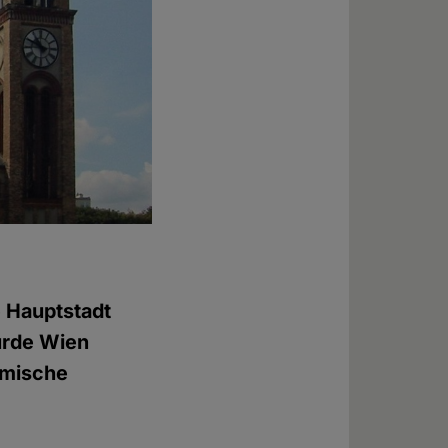
e Hauptstadt
urde Wien
limische