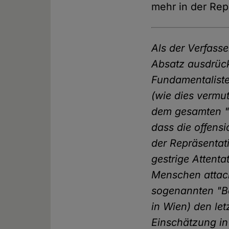
mehr in der Rep
Als der Verfasse
Absatz ausdrück
Fundamentaliste
(wie dies vermut
dem gesamten "d
dass die offensi
der Repräsentat
gestrige Attent
Menschen attack
sogenannten "Be
in Wien) den le
Einschätzung in 