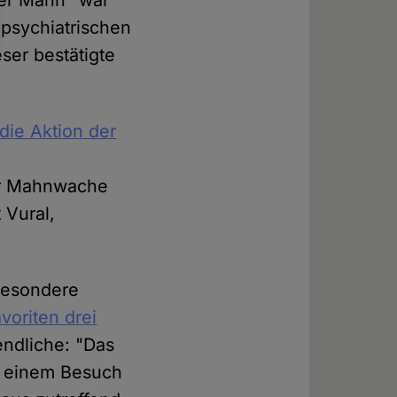
Der Mann "war
 psychiatrischen
ser bestätigte
 die Aktion der
er Mahnwache
 Vural,
 besondere
voriten drei
endliche: "Das
i einem Besuch