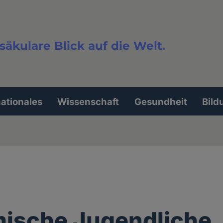
säkulare Blick auf die Welt.
extsuche
nationales
Wissenschaft
Gesundheit
Bild
ische Jugendliche