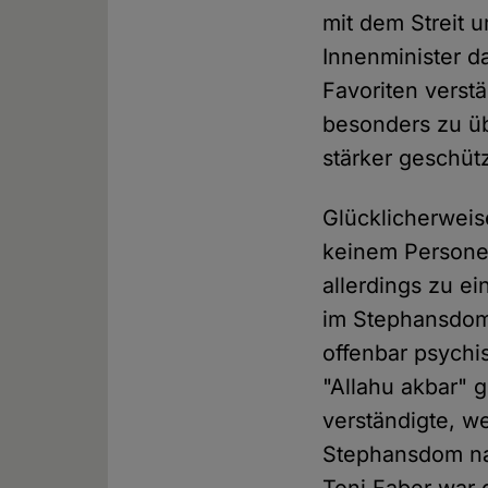
mit dem Streit 
Innenminister d
Favoriten verst
besonders zu ü
stärker geschüt
Glücklicherweis
keinem Persone
allerdings zu e
im Stephansdom
offenbar psychi
"Allahu akbar" 
verständigte, w
Stephansdom na