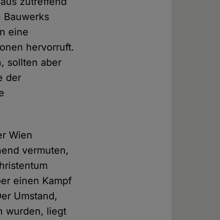
aus zutreffend
en Bauwerks
en eine
nen hervorruft.
, sollten aber
e der
e
er Wien
ehend vermuten,
hristentum
aber einen Kampf
Der Umstand,
 wurden, liegt