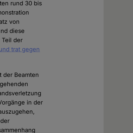
en rund 30 bis
onstration
atz von
und diese
Teil der
und trat gegen
nft der Beamten
orgehenden
andsverletzung
Vorgänge in der
 auszugehen,
 der
Zusammenhang