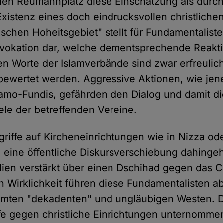
en Reumannplatz diese Einschätzung als durch
 Existenz eines doch eindrucksvollen christlich
ischen Hoheitsgebiet" stellt für Fundamentalist
vokation dar, welche dementsprechende Reaktio
en Worte der Islamverbände sind zwar erfreulich
bewertet werden. Aggressive Aktionen, wie jen
lamo-Fundis, gefährden den Dialog und damit di
iele der betreffenden Vereine.
griffe auf Kircheneinrichtungen wie in Nizza od
n eine öffentliche Diskursverschiebung dahing
ien verstärkt über einen Dschihad gegen das C
 In Wirklichkeit führen diese Fundamentalisten 
mten "dekadenten" und ungläubigen Westen. 
fe gegen christliche Einrichtungen unternommen