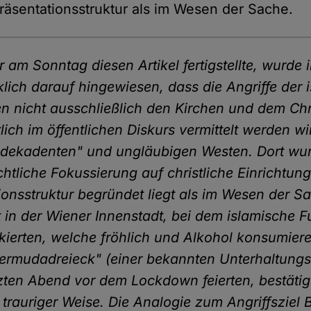
räsentationsstruktur als im Wesen der Sache.
r am Sonntag diesen Artikel fertigstellte, wurde 
lich darauf hingewiesen, dass die Angriffe der 
n nicht ausschließlich den Kirchen und dem Chr
lich im öffentlichen Diskurs vermittelt werden w
ekadenten" und ungläubigen Westen. Dort wurde
chtliche Fokussierung auf christliche Einrichtun
ionsstruktur begründet liegt als im Wesen der S
at in der Wiener Innenstadt, bei dem islamische 
ierten, welche fröhlich und Alkohol konsumier
rmudadreieck" (einer bekannten Unterhaltungs
tzten Abend vor dem Lockdown feierten, bestätig
trauriger Weise. Die Analogie zum Angriffsziel B