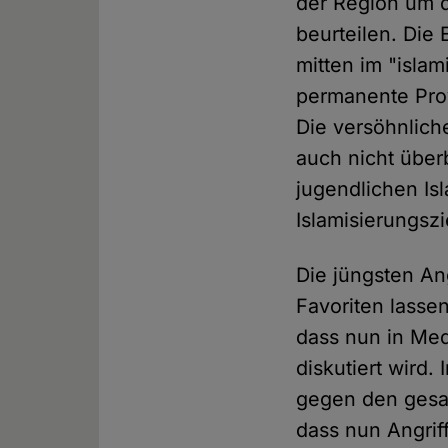
der Region um d
beurteilen. Die
mitten im "islam
permanente Pro
Die versöhnlich
auch nicht über
jugendlichen Is
Islamisierungsz
Die jüngsten An
Favoriten lasse
dass nun in Med
diskutiert wird.
gegen den gesa
dass nun Angrif