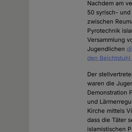
Nachdem am ver
50 syrisch- und
zwischen Reuman
Pyrotechnik isl
Versammlung von
Jugendlichen
d
den Beichtstuhl
Der stellvertret
waren die Jugen
Demonstration 
und Lärmerregun
Kirche mittels 
dass die Täter 
islamistischen