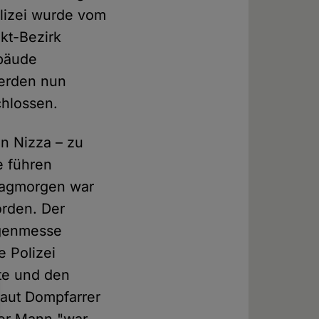
lizei wurde vom
kt-Bezirk
ebäude
werden nun
chlossen.
in Nizza – zu
e führen
stagmorgen war
rden. Der
rgenmesse
e Polizei
te und den
aut Dompfarrer