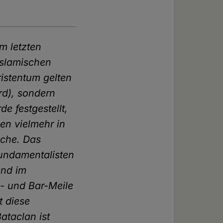
im letzten
islamischen
istentum gelten
ird), sondern
 festgestellt,
gen vielmehr in
ache. Das
Fundamentalisten
end im
- und Bar-Meile
t diese
ataclan ist