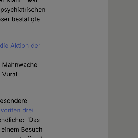
Der Mann "war
 psychiatrischen
ser bestätigte
 die Aktion der
er Mahnwache
 Vural,
 besondere
voriten drei
endliche: "Das
i einem Besuch