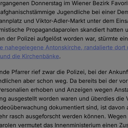
gangenen Donnerstag im Wiener Bezirk Favorit
 afghanischstämmige Jugendliche bei einer Dem
nplatz und Viktor-Adler-Markt unter dem Eins
amistische Propagandaparolen skandiert hatten 
 der Polizei aufgelöst worden war, stürmte ein 
ie nahegelegene Antonskirche, randalierte dort 
 und die Kirchenbänke
.
ende Pfarrer rief zwar die Polizei, bei der Anku
dlichen aber schon weg. Da bereits bei der v
Personalien erhoben und Anzeigen wegen Anst
g ausgestellt worden waren und überdies die 
Videoüberwachung dokumentiert sind, ist davon
sehr rasch ausgeforscht werden können. Wegen
 Parolen vermutet das Innenministerium einen 