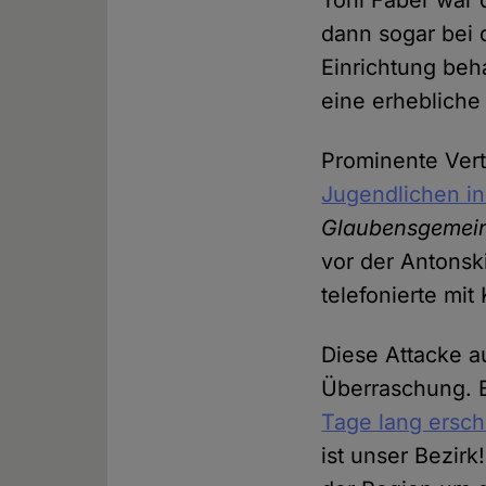
Toni Faber war 
dann sogar bei 
Einrichtung beh
eine erhebliche
Prominente Vert
Jugendlichen in
Glaubensgemeins
vor der Antonsk
telefonierte mit
Diese Attacke au
Überraschung. 
Tage lang ersch
ist unser Bezi