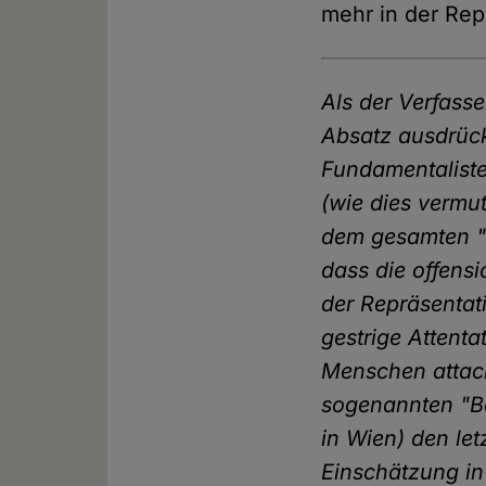
mehr in der Rep
Als der Verfasse
Absatz ausdrück
Fundamentaliste
(wie dies vermut
dem gesamten "d
dass die offensi
der Repräsentat
gestrige Attent
Menschen attack
sogenannten "Be
in Wien) den le
Einschätzung in 