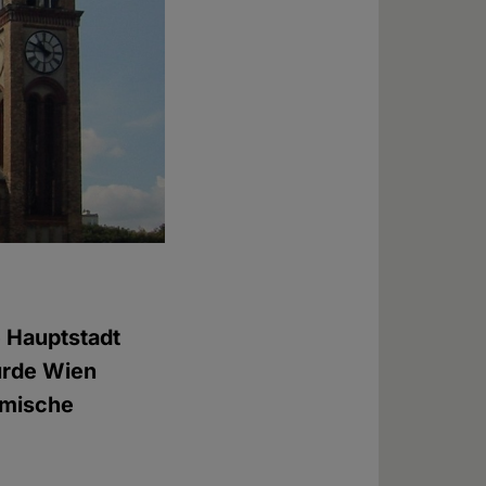
e Hauptstadt
urde Wien
limische