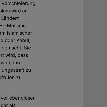
 Verschleierung
Islam wird an
n Ländern
 Ex-Muslime.
rm islamischer
ad oder Kabul,
g gemacht. Sie
rt wird, dass
wird, ihre
 ungestraft zu
frufen zu
 vor ebendieser
 gar als