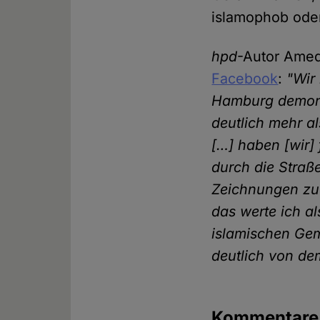
islamophob oder
hpd
-Autor Amed
Facebook
:
"Wir
Hamburg demons
deutlich mehr al
[…] haben [wir]
durch die Straß
Zeichnungen zu 
das werte ich al
islamischen Gem
deutlich von dem
Kommentar