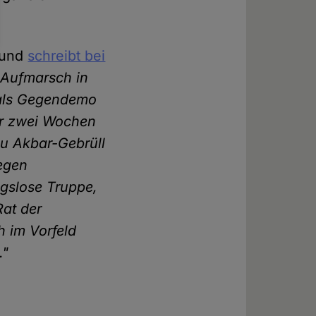
 und
schreibt bei
 Aufmarsch in
 als Gegendemo
Vor zwei Wochen
u Akbar-Gebrüll
gegen
ngslose Truppe,
Rat der
h im Vorfeld
."