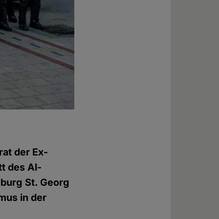
at der Ex-
t des Al-
mburg St. Georg
smus in der