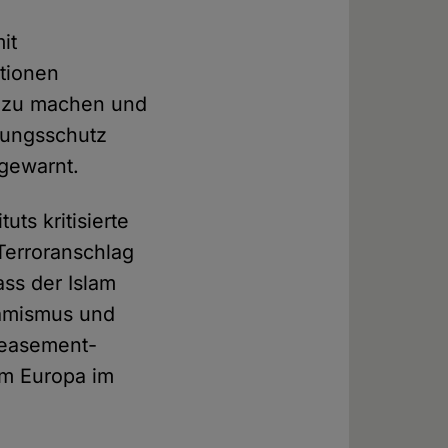
it
utionen
ig zu machen und
sungsschutz
 gewarnt.
uts kritisierte
Terroranschlag
ass der Islam
lamismus und
ppeasement-
lem Europa im