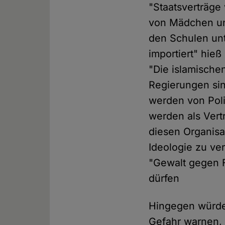
"Staatsverträge
von Mädchen und
den Schulen un
importiert" hie
"Die islamische
Regierungen sin
werden von Poli
werden als Vertr
diesen Organisa
Ideologie zu ve
"Gewalt gegen 
dürfen
Hingegen würden
Gefahr warnen, v