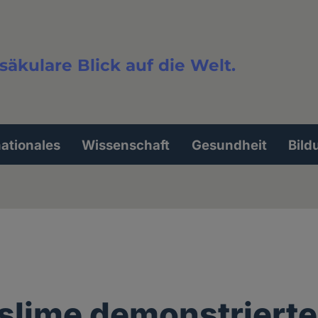
säkulare Blick auf die Welt.
extsuche
nationales
Wissenschaft
Gesundheit
Bild
lime demonstrierte