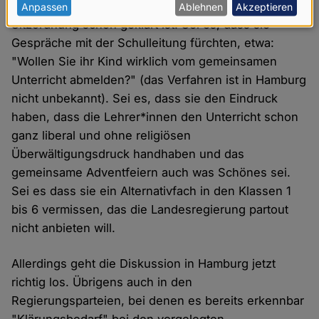
womöglich erst nach Schuljahresbeginn, wenn die
personenbezogenen
Anpassen
Ablehnen
Akzeptieren
Sitzordnung schon geklärt ist. Sei es, dass sie
Daten
Gespräche mit der Schulleitung fürchten, etwa:
und
"Wollen Sie ihr Kind wirklich vom gemeinsamen
Cookies
Unterricht abmelden?" (das Verfahren ist in Hamburg
nicht unbekannt). Sei es, dass sie den Eindruck
haben, dass die Lehrer*innen den Unterricht schon
ganz liberal und ohne religiösen
Überwältigungsdruck handhaben und das
gemeinsame Adventfeiern auch was Schönes sei.
Sei es dass sie ein Alternativfach in den Klassen 1
bis 6 vermissen, das die Landesregierung partout
nicht anbieten will.
Allerdings geht die Diskussion in Hamburg jetzt
richtig los. Übrigens auch in den
Regierungsparteien, bei denen es bereits erkennbar