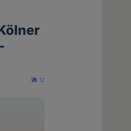
Kölner
-
12