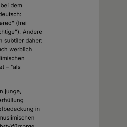
s bei dem
deutsch:
red" (frei
chtige"). Andere
subtiler daher:
uch werblich
slimischen
t – "als
n junge,
erhüllung
pfbedeckung in
 muslimischen
bst-)fürsorge,