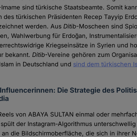
-Imame sind türkische Staatsbeamte. Somit ka
m des türkischen Präsidenten Recep Tayyip Erd
zeichnet werden. Aus
Ditib
-Moscheen sind Spio
en, Wahlwerbung für Erdoğan, Instrumentalisie
kerrechtswidrige Kriegseinsätze in Syrien und
tur bekannt.
Ditib
-Vereine gehören zum Organisa
 Islam in Deutschland und
sind dem türkischen 
 Influencerinnen: Die Strategie des Politi
dia
 Reels von ABAYA SULTAN einmal oder mehrfac
spült der Instagram-Algorithmus unterschwelli
 an die Bildschirmoberfläche, die sich in ihrer 