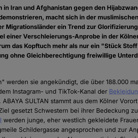
 in Iran und Afghanistan gegen den Hijabzwan
emonstrieren, macht sich in der muslimischen
r Migrationsländer ein Trend zur Glorifizierun
iel einer Verschleierungs-Anprobe in der Kölne
arum das Kopftuch mehr als nur ein "Stück Stof
ng ohne Gleichberechtigung freiwillige Unter
on" werden sie angekündigt, die über 188.000 ma
 dem Instagram- und TikTok-Kanal der
Bekleidu
. ABAYA SULTAN stammt aus dem Kölner Vorort
 Ziel gesetzt Schwestern bei ihrer Bedeckung zu
l
werden junge, eher westlich gekleidete Frauen
gmeile Schildergasse angesprochen und zur An