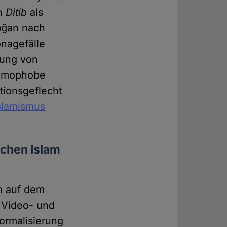
nn
Ditib
als
oğan nach
nagefälle
rung von
 homophobe
tionsgeflecht
Islamismus
schen Islam
h auf dem
g Video- und
Normalisierung