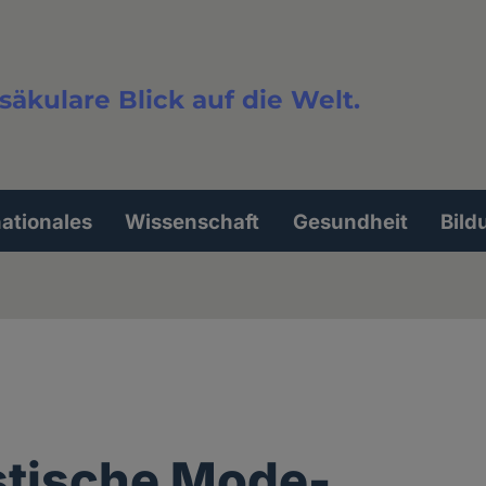
säkulare Blick auf die Welt.
extsuche
nationales
Wissenschaft
Gesundheit
Bild
stische Mode-