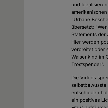
und Idealisieru
amerikanischen
"Urbane Beschei
übersetzt: "Wen
Statements der
Hier werden po
verbreitet oder
Waisenkind im G
Trostspender".
Die Videos spre
selbstbewusste m
entschieden ha
ein positives L
Frau" aufräumen