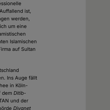
ssionelle
ffallend ist,
ragen werden,
sich um eine
lamistischen
ten Islamischen
Firma auf Sultan
tschland
n. Ins Auge fällt
hee in Köln-
uf dem
Ditib
-
LTAN und der
ehörde
Diyanet