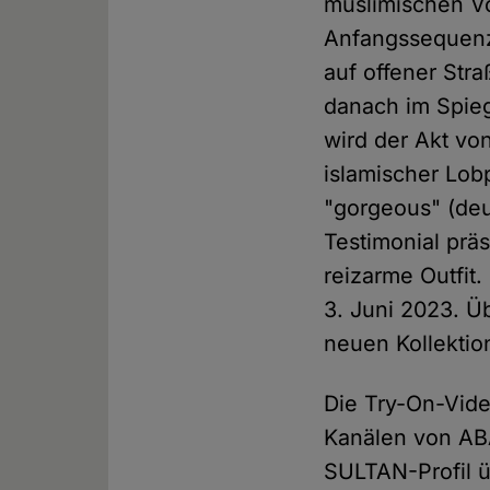
muslimischen Vol
Anfangssequenz
auf offener Str
danach im Spieg
wird der Akt vo
islamischer Lo
"gorgeous" (deu
Testimonial prä
reizarme Outfit
3. Juni 2023. Ü
neuen Kollektio
Die Try-On-Vide
Kanälen von AB
SULTAN-Profil ü