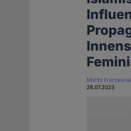
Influe
Propag
Innens
Femin
Moritz Fryczewsk
28.07.2023