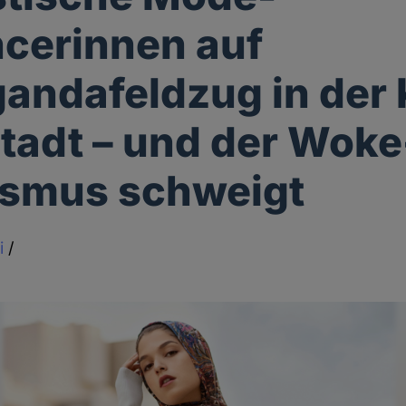
ncerinnen auf
andafeldzug in der 
tadt – und der Woke
ismus schweigt
i
/