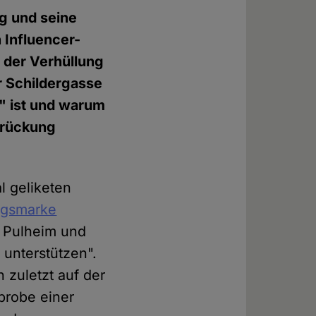
g und seine
 Influencer-
g der Verhüllung
r Schildergasse
f" ist und warum
drückung
l geliketen
ngsmarke
 Pulheim und
 unterstützen".
 zuletzt auf der
probe einer