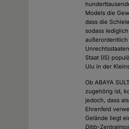
hunderttausende
Models die Gewä
dass die Schlei
sodass lediglich
außerordentlich
Unrechtsstaate
Staat (IS) popul
Ulu in der Klei
Ob ABAYA SULTA
zugehörig ist, k
jedoch, dass al
Ehrenfeld verwe
Gelände liegt 
Ditib
-Zentralmo