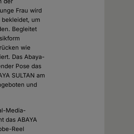
n der
unge Frau wird
 bekleidet, um
en. Begleitet
sikform
drücken wie
iert. Das Abaya-
gender Pose das
 ABAYA SULTAN am
Angeboten und
al-Media-
ht das ABAYA
robe-Reel