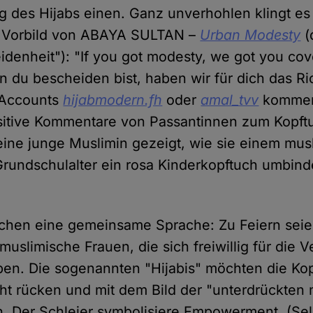
ng des Hijabs einen. Ganz unverhohlen klingt e
 Vorbild von ABAYA SULTAN –
Urban Modesty
(
denheit"): "If you got modesty, we got you cove
n du bescheiden bist, haben wir für dich das Ri
 Accounts
hijabmodern.fh
oder
amal_tvv
kommen 
sitive Kommentare von Passantinnen zum Kopft
 eine junge Muslimin gezeigt, wie sie einem mu
rundschulalter ein rosa Kinderkopftuch umbinde
chen eine gemeinsame Sprache: Zu Feiern seie
uslimische Frauen, die sich freiwillig für die V
ben. Die sogenannten "Hijabis" möchten die Ko
icht rücken und mit dem Bild der "unterdrückten
. Der Schleier symbolisiere Empowerment, (Sel