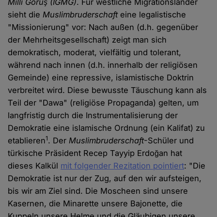
Millî Görüş (IGMG)
. Für westliche Migrationsländer
sieht die
Muslimbruderschaft
eine legalistische
"Missionierung" vor: Nach außen (d.h. gegenüber
der Mehrheitsgesellschaft) zeigt man sich
demokratisch, moderat, vielfältig und tolerant,
während nach innen (d.h. innerhalb der religiösen
Gemeinde) eine repressive, islamistische Doktrin
verbreitet wird. Diese bewusste Täuschung kann als
Teil der "Dawa" (religiöse Propaganda) gelten, um
langfristig durch die Instrumentalisierung der
Demokratie eine islamische Ordnung (ein Kalifat) zu
1
etablieren
. Der
Muslimbruderschaft
-Schüler und
türkische Präsident Recep Tayyip Erdoğan hat
dieses Kalkül
mit folgender Rezitation pointiert
: "Die
Demokratie ist nur der Zug, auf den wir aufsteigen,
bis wir am Ziel sind. Die Moscheen sind unsere
Kasernen, die Minarette unsere Bajonette, die
Kuppeln unsere Helme und die Gläubigen unsere