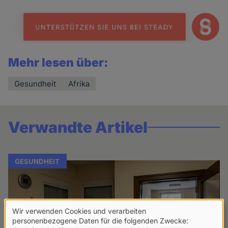
news
Mehr lesen über:
Gesundheit
Afrika
Verwandte Artikel
GESUNDHEIT
Wir verwenden Cookies und verarbeiten
Verwendung
personenbezogene Daten für die folgenden Zwecke: