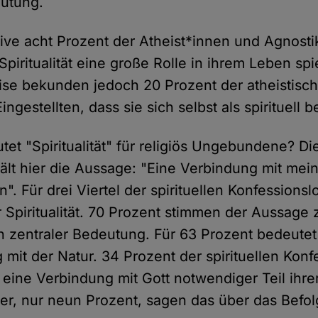
eutung.
tive acht Prozent der Atheist*innen und Agnost
piritualität eine große Rolle in ihrem Leben spie
ise bekunden jedoch 20 Prozent der atheistisc
ingestellten, dass sie sich selbst als spirituell b
et "Spiritualität" für religiös Ungebundene? Di
lt hier die Aussage: "Eine Verbindung mit me
n". Für drei Viertel der spirituellen Konfessionsl
 Spiritualität. 70 Prozent stimmen der Aussage 
n zentraler Bedeutung. Für 63 Prozent bedeutet S
 mit der Natur. 34 Prozent der spirituellen Kon
ine Verbindung mit Gott notwendiger Teil ihrer 
er, nur neun Prozent, sagen das über das Befol