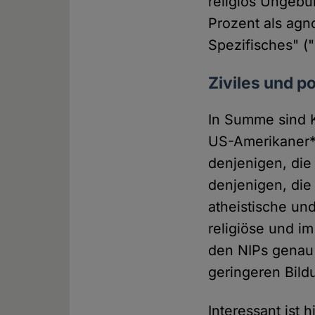
religiös Ungebun
Prozent als agno
Spezifisches" ("
Ziviles und p
In Summe sind Ko
US-Amerikaner*i
denjenigen, die
denjenigen, die 
atheistische un
religiöse und i
den NIPs genau 
geringeren Bild
Interessant ist