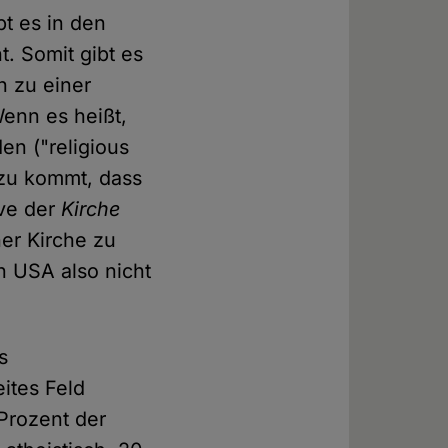
bt es in den
t. Somit gibt es
h zu einer
enn es heißt,
en ("religious
nzu kommt, dass
ive der
Kirche
ner Kirche zu
en USA also nicht
s
eites Feld
Prozent der