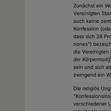
Zunächst ein Wo
Vereinigten Sta
auch keine zentr
Konfession (ode
dass sich 28 Pr
nones") bezeich
die Vereinigten 
der Körpermodif
sein und sich al
zwingend ein W
Die religiös Un
"Konfessionslose
verschiedener 