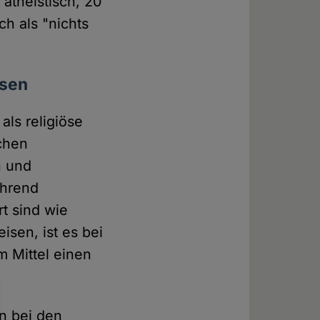
 atheistisch, 20
ch als "nichts
osen
als religiöse
schen
n und
ährend
t sind wie
isen, ist es bei
m Mittel einen
en bei den