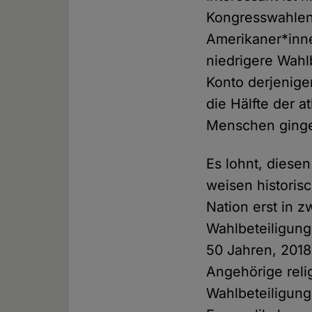
Kongresswahlen 
Amerikaner*inne
niedrigere Wahl
Konto derjenige
die Hälfte der 
Menschen ginge
Es lohnt, diese
weisen historis
Nation erst in 
Wahlbeteiligung
50 Jahren, 201
Angehörige reli
Wahlbeteiligun