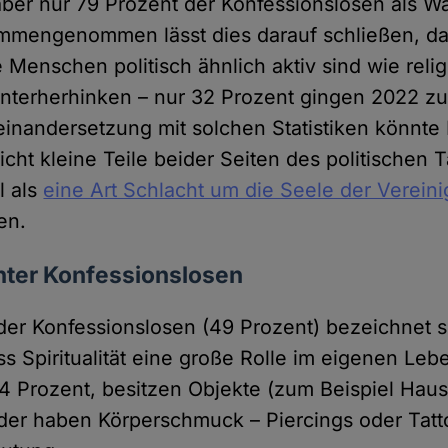
aber nur 79 Prozent der Konfessionslosen als Wä
sammengenommen lässt dies darauf schließen, da
 Menschen politisch ähnlich aktiv sind wie reli
hinterherhinken – nur 32 Prozent gingen 2022 zu
einandersetzung mit solchen Statistiken könnte
icht kleine Teile beider Seiten des politischen 
 als
eine Art Schlacht um die Seele der Vereini
en.
 unter Konfessionslosen
der Konfessionslosen (49 Prozent) bezeichnet sic
ss Spiritualität eine große Rolle im eigenen Leb
4 Prozent, besitzen Objekte (zum Beispiel Hau
 oder haben Körperschmuck – Piercings oder Tatt