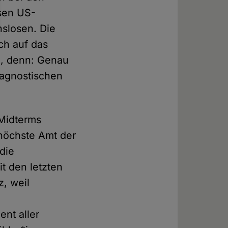
ösen US-
nslosen. Die
ch auf das
en, denn: Genau
 agnostischen
 Midterms
 höchste Amt der
die
it den letzten
, weil
nt aller