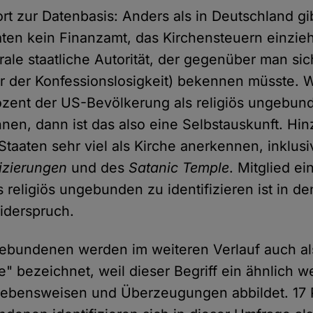
rt zur Datenbasis: Anders als in Deutschland gi
aten kein Finanzamt, das Kirchensteuern einzieh
ale staatliche Autorität, der gegenüber man sic
r der Konfessionslosigkeit) bekennen müsste. W
ozent der US-Bevölkerung als religiös ungebund
nen, dann ist das also eine Selbstauskunft. Hi
Staaten sehr viel als Kirche anerkennen, inklus
izierungen
und des
Satanic Temple
. Mitglied ei
s religiös ungebunden zu identifizieren ist in d
iderspruch.
gebundenen werden im weiteren Verlauf auch al
" bezeichnet, weil dieser Begriff ein ähnlich w
Lebensweisen und Überzeugungen abbildet. 17 