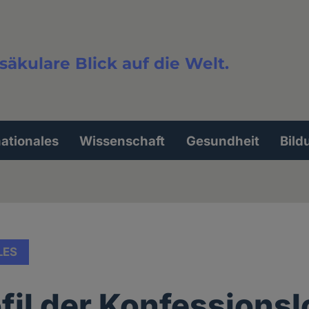
säkulare Blick auf die Welt.
extsuche
nationales
Wissenschaft
Gesundheit
Bild
LES
ofil der Konfessionsl