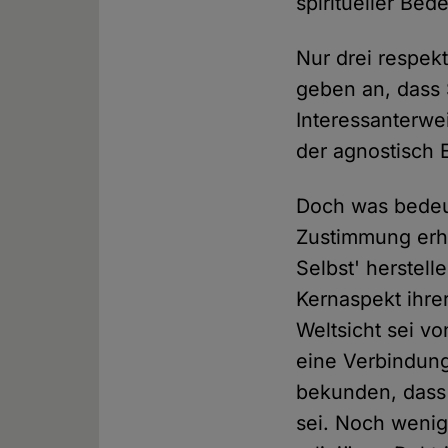
spiritueller Bed
Nur drei respek
geben an, dass S
Interessanterwe
der agnostisch E
Doch was bedeut
Zustimmung erhä
Selbst' herstelle
Kernaspekt ihrer
Weltsicht sei vo
eine Verbindung
bekunden, dass e
sei. Noch wenig