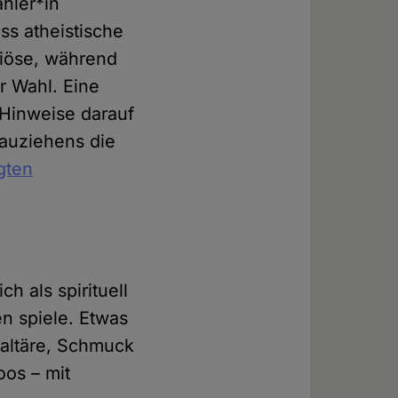
hler*in
ss atheistische
giöse, während
r Wahl. Eine
 Hinweise darauf
Tauziehens die
gten
h als spirituell
en spiele. Etwas
saltäre, Schmuck
oos – mit