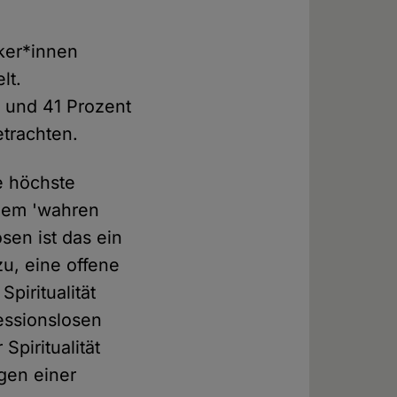
iker*innen
lt.
h und 41 Prozent
etrachten.
e höchste
inem 'wahren
osen ist das ein
zu, eine offene
piritualität
fessionslosen
Spiritualität
gen einer