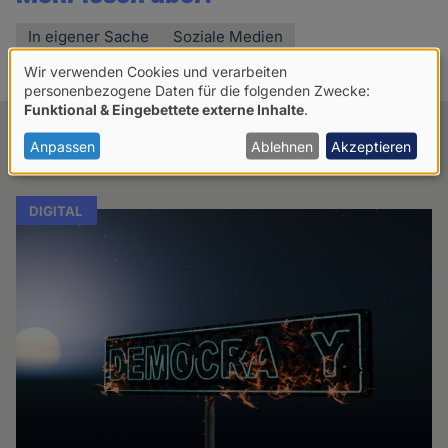
In eigener Sache
Soziale Medien
Soziale Netzwerke
Video
Wir verwenden Cookies und verarbeiten
Verwendung
personenbezogene Daten für die folgenden Zwecke:
Funktional & Eingebettete externe Inhalte
.
von
Verwandte Artikel
personenbezogenen
Anpassen
Ablehnen
Akzeptieren
Daten
und
DIGITAL
Cookies