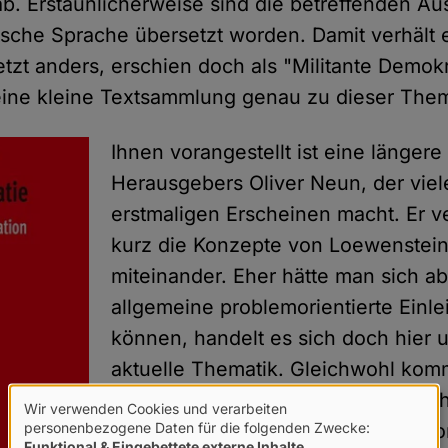
b. Erstaunlicherweise sind die betreffenden A
utsche Sprache übersetzt worden. Damit verhält
tzt anders, erschien doch als "Militante Demok
ine kleine Textsammlung genau zu dieser Them
Ihnen vorangestellt ist eine längere
Herausgebers Oliver Neun, der vi
erstmaligen Erscheinen macht. Er v
kurz die Konzepte von Loewenste
miteinander. Eher hätte man sich ab
allgemeine problemorientierte Einle
können, handelt es sich doch hier 
aktuelle Thematik. Gleichwohl komm
ein großes Verdienst zu, eben solc
Wir verwenden Cookies und verarbeiten
Verwendung
personenbezogene Daten für die folgenden Zwecke:
wieder für die allgemeine Diskussi
Funktional & Eingebettete externe Inhalte
.