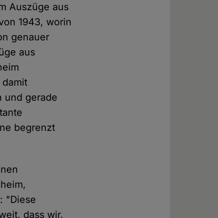
um Auszüge aus
von 1943, worin
ion genauer
züge aus
heim
 damit
h und gerade
tante
nne begrenzt
inen
nheim,
r: "Diese
eit, dass wir,