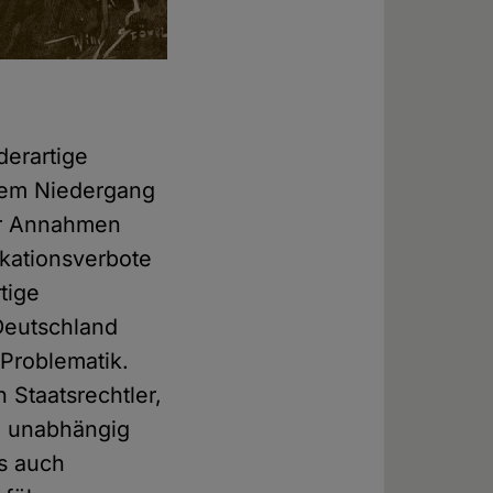
derartige
dem Niedergang
ter Annahmen
ikationsverbote
tige
Deutschland
 Problematik.
 Staatsrechtler,
n unabhängig
ls auch