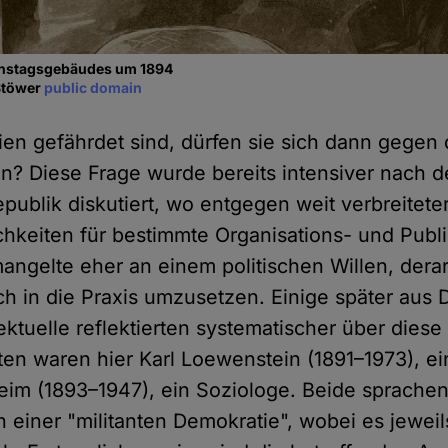
chstagsgebäudes um 1894
Stöwer
public domain
n gefährdet sind, dürfen sie sich dann gegen 
n? Diese Frage wurde bereits intensiver nach 
publik diskutiert, wo entgegen weit verbreite
hkeiten für bestimmte Organisations- und Publ
angelte eher an einem politischen Willen, derar
in die Praxis umzusetzen. Einige später aus 
ektuelle reflektierten systematischer über diese
n waren hier Karl Loewenstein (1891–1973), ein
eim (1893–1947), ein Soziologe. Beide sprache
 einer "militanten Demokratie", wobei es jewei