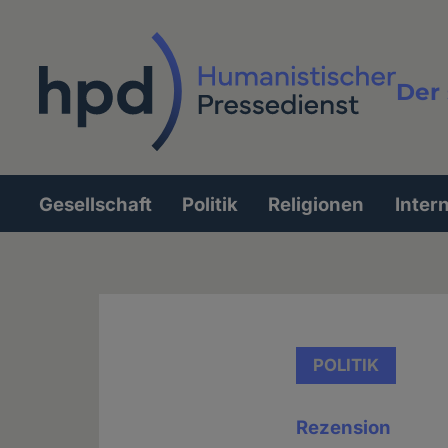
Direkt
zum
Inhalt
Der 
Vollt
Gesellschaft
Politik
Religionen
Inter
Hauptnavigation
POLITIK
Rezension