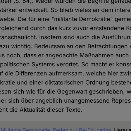
den (S. 54). Weder wurden die Begriffe genauer
stärker entwickelt. So blieb vieles an dem inter
webe. Die für eine "militante Demokratie" geme
rgleichend durch das kurz zuvor entstandene K
anschaulicht. Insofern sind auch die Ausführu
azu wichtig. Bedeutsam an den Betrachtungen
naus noch, dass er angedachte Maßnahmen auch
s politischen Systems verortet. So macht er kon
auf die Differenzen aufmerksam, welche hier zwi
kratie und einer diktatorischen Ordnung besteh
sen sich wie für die Gegenwart geschrieben, 
er sich über angeblich unangemessene Repres
ht die Aktualität dieser Texte.
,
Militante Demokratie. Reden zur Re-Education
, Herau