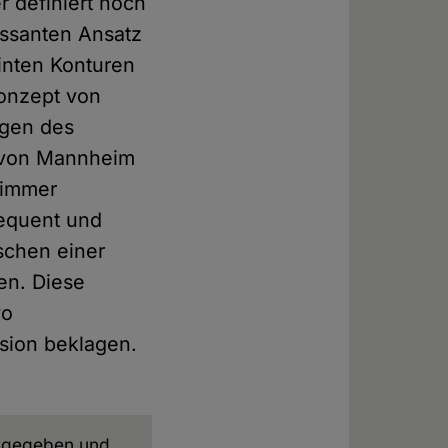
 definiert noch
essanten Ansatz
inten Konturen
onzept von
ngen des
 von Mannheim
 immer
sequent und
schen einer
en. Diese
wo
sion beklagen.
sgegeben und