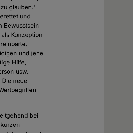
 zu glauben."
gerettet und
em Bewusstsein
" als Konzeption
reinbarte,
eidigen und jene
ige Hilfe,
Person usw.
) Die neue
Wertbegriffen
eitgehend bei
 kurzen