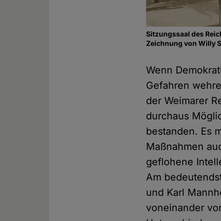
Sitzungssaal des Rei
Zeichnung von Willy 
Wenn Demokratie
Gefahren wehre
der Weimarer Re
durchaus Möglic
bestanden. Es m
Maßnahmen auch 
geflohene Intell
Am bedeutendste
und Karl Mannh
voneinander von