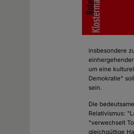
insbesondere z
einhergehender
um eine kulturel
Demokratie" sol
sein.
Die bedeutsame
Relativismus: "L
"verwechselt Tol
gleichgültige H