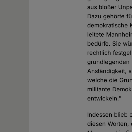
aus bloßer Unpa
Dazu gehörte für
demokratische K
leitete Mannhei
bedürfe. Sie wü
rechtlich festg
grundlegenden m
Anständigkeit, s
welche die Grun
militante Demok
entwickeln."
Indessen blieb
diesen Worten, 