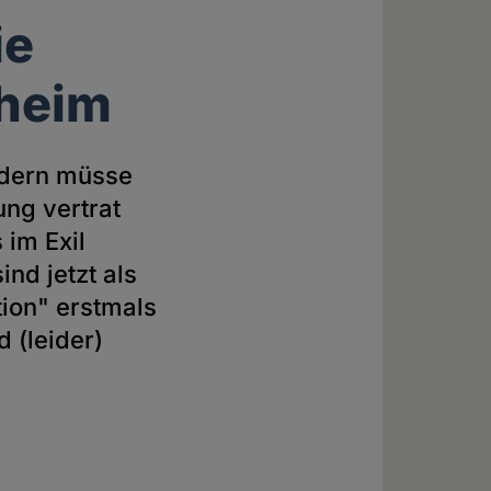
ie
nheim
ondern müsse
ung vertrat
 im Exil
nd jetzt als
ion" erstmals
 (leider)