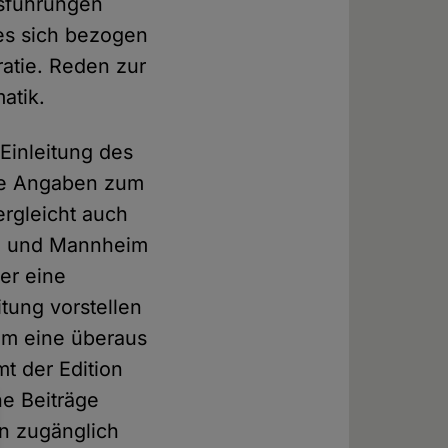
usführungen
 es sich bezogen
ratie. Reden zur
atik.
 Einleitung des
ele Angaben zum
ergleicht auch
in und Mannheim
er eine
itung vorstellen
um eine überaus
t der Edition
he Beiträge
on zugänglich