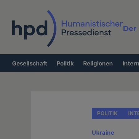
Direkt
zum
Inhalt
Der 
Vollt
Gesellschaft
Politik
Religionen
Inter
Hauptnavigation
POLITIK
INT
Ukraine