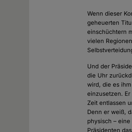
Wenn dieser Ko
geheuerten Titu
einschüchtern mi
vielen Regionen
Selbstverteidun
Und der Präside
die Uhr zurückd
wird, die es ihm
einzusetzen. Er
Zeit entlassen 
Denn er weiß, da
physisch – ein
Präsidenten das