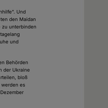
nhilfe”. Und
nnten den Maidan
te zu unterbinden
 tagelang
Ruhe und
hen Behörden
in der Ukraine
rteilen, bloß
e werden es
m Dezember