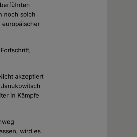
berführten
h noch solch
s europäischer
Fortschritt,
icht akzeptiert
 Janukowitsch
iter in Kämpfe
inweg
assen, wird es