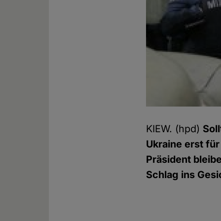
KIEW. (hpd)
Sol
Ukraine erst f
Präsident bleib
Schlag ins Ges