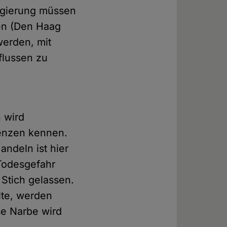
egierung müssen
ten (Den Haag
werden, mit
lussen zu
 wird
enzen kennen.
andeln ist hier
Todesgefahr
 Stich gelassen.
lte, werden
se Narbe wird