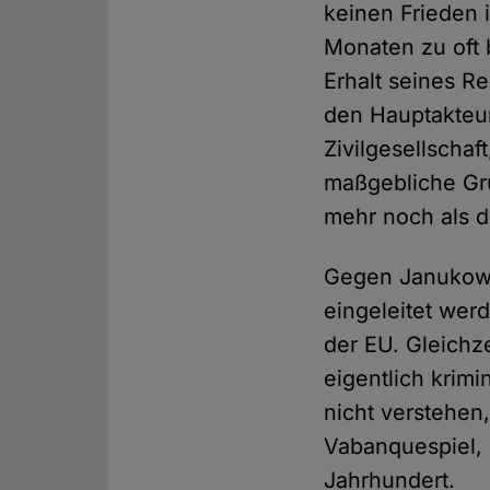
keinen Frieden 
Monaten zu oft 
Erhalt seines Re
den Hauptakteur
Zivilgesellschaf
maßgebliche Grup
mehr noch als d
Gegen Janukowit
eingeleitet wer
der EU. Gleichz
eigentlich krim
nicht verstehen,
Vabanquespiel, 
Jahrhundert.