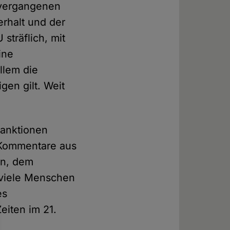
 vergangenen
erhalt und der
sträflich, mit
ine
llem die
gen gilt. Weit
Sanktionen
e Kommentare aus
en, dem
 viele Menschen
es
eiten im 21.