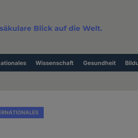
säkulare Blick auf die Welt.
extsuche
nationales
Wissenschaft
Gesundheit
Bild
ERNATIONALES