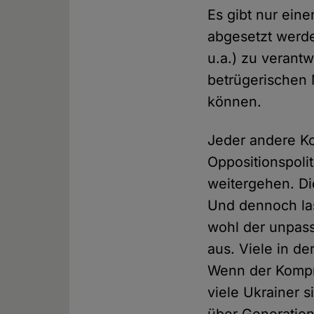
Es gibt nur ei
abgesetzt werde
u.a.) zu verant
betrügerischen
können.
Jeder andere Ko
Oppositionspoli
weitergehen. D
Und dennoch las
wohl der unpas
aus. Viele in de
Wenn der Kompr
viele Ukrainer 
über Generation