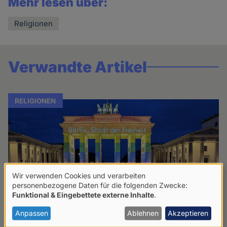
Mehr lesen über:
Religionen
Verwandte Artikel
RELIGIONEN
Wir verwenden Cookies und verarbeiten
Verwendung
personenbezogene Daten für die folgenden Zwecke:
Funktional & Eingebettete externe Inhalte
.
von
personenbezogenen
Anpassen
Ablehnen
Akzeptieren