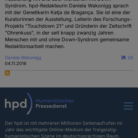
Syndrom. hpd-Redakteurin Daniela Wakonigg sprach
und
mit der Genetikerin Katja de Bragança. Sie ist eine der
Cookies
Kuratorinnen der Ausstellung, Leiterin des Forschungs-
Projekts "Touchdown 21" und Gründerin der Zeitschrift
"Ohrenkuss", in der seit knapp zwanzig Jahren
Menschen mit und ohne Down-Syndrom gemeinsame
Redaktionsarbeit machen.
Daniela Wakonigg
28
04.11.2016
Menu
Der hpd ist mit mehreren Millionen Seitenaufrufen im
Jahr das wichtigste Online-Medium der freigeistig-
humanistischen Szene im deutschsprachigen Raum.