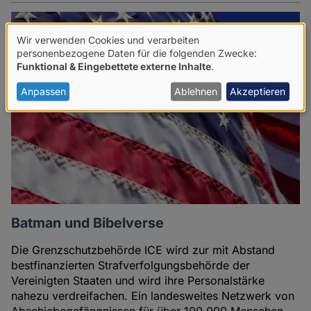
Wir verwenden Cookies und verarbeiten
Verwendung
personenbezogene Daten für die folgenden Zwecke:
Funktional & Eingebettete externe Inhalte
.
von
personenbezogenen
Anpassen
Ablehnen
Akzeptieren
Daten
und
Cookies
Batman und Bibelverse
Die Grenzschutzbehörde ICE wird zur mit Abstand
bestfinanzierten Strafverfolgungsbehörde der
Vereinigten Staaten und wird ihre Personalstärke
nahezu verdreifachen. Ein landesweites Netzwerk von