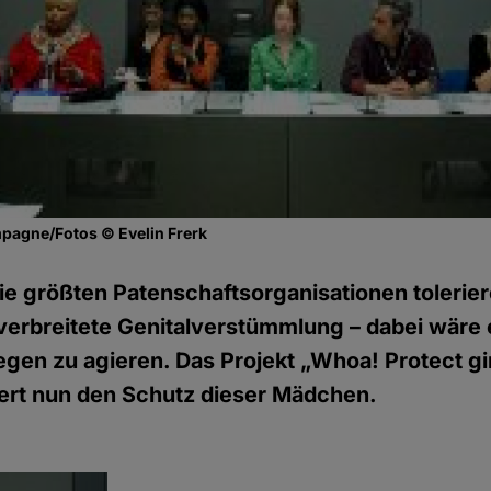
mpagne/Fotos © Evelin Frerk
ie größten Patenschaftsorganisationen toleriere
verbreitete Genitalverstümmlung – dabei wäre 
egen zu agieren. Das Projekt „Whoa! Protect gir
dert nun den Schutz dieser Mädchen.