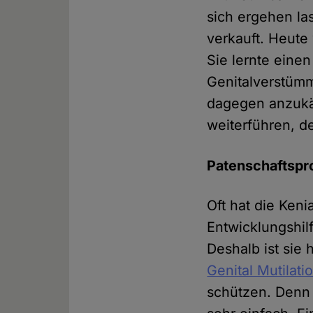
sich ergehen la
verkauft. Heute
Sie lernte eine
Genitalverstümm
dagegen anzukäm
weiterführen, d
Patenschaftspr
Oft hat die Ken
Entwicklungshil
Deshalb ist sie 
Genital Mutilati
schützen. Denn 