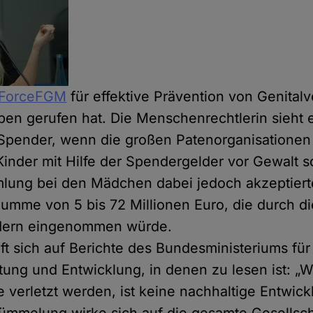
kForceFGM
für effektive Prävention von Genita
en gerufen hat. Die Menschenrechtlerin sieht e
Spender, wenn die großen Patenorganisationen
Kinder mit Hilfe der Spendergelder vor Gewalt s
lung bei den Mädchen dabei jedoch akzeptierte
 Summe von 5 bis 72 Millionen Euro, die durch 
dern eingenommen würde.
ft sich auf Berichte des Bundesministeriums für 
ng und Entwicklung, in denen zu lesen ist: „
verletzt werden, ist keine nachhaltige Entwick
tümmelung wirke sich auf die gesamte Gesellsc