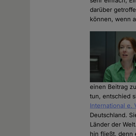
sehr einfach, E
darüber getroff
können, wenn a
einen Beitrag z
tun, entschied 
International e. 
Deutschland. Si
Länder der Welt
hin fließt, denn