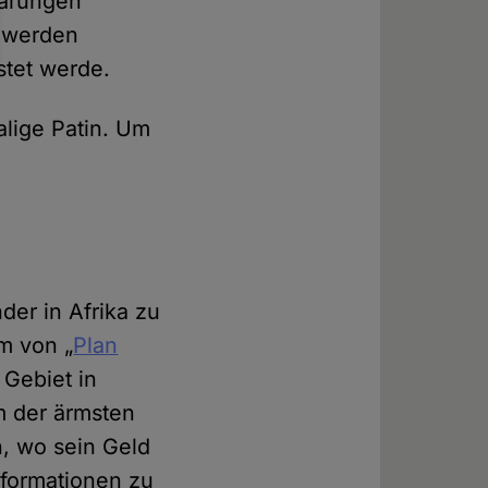
barungen
t werden
tet werde.
lige Patin. Um
der in Afrika zu
m von „
Plan
 Gebiet in
m der ärmsten
n, wo sein Geld
Informationen zu