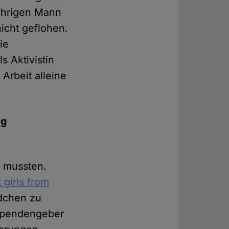
jährigen Mann
nicht geflohen.
ie
s Aktivistin
Arbeit alleine
ng
n mussten.
 girls from
ädchen zu
 Spendengeber