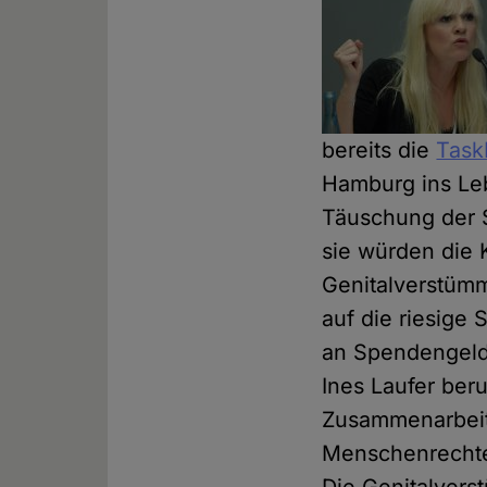
bereits die
Tas
Hamburg ins Leb
Täuschung der 
sie würden die 
Genitalverstümm
auf die riesige
an Spendengel
Ines Laufer beru
Zusammenarbeitu
Menschenrechte 
Die Genitalvers