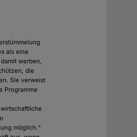
lverstümmelung
s als eine
 damit werben,
chützen, die
n. Sie verweist
die Programme
wirtschaftliche
Wo
lung möglich.“
haft aus, wenn