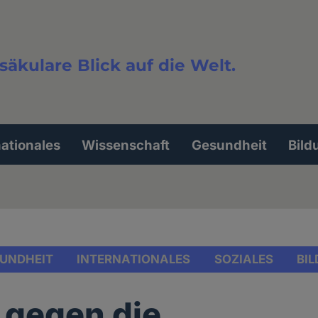
säkulare Blick auf die Welt.
extsuche
nationales
Wissenschaft
Gesundheit
Bild
UNDHEIT
INTERNATIONALES
SOZIALES
BI
 gegen die