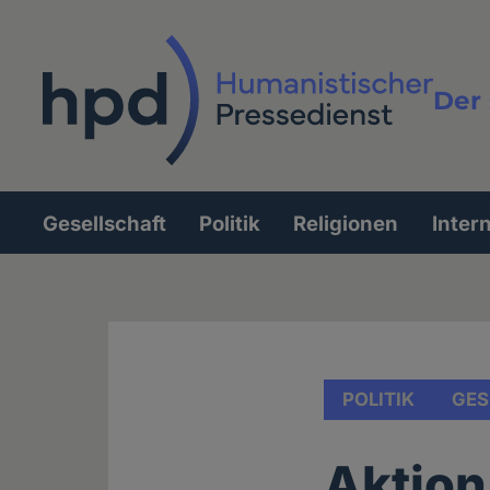
Direkt
zum
Inhalt
Der 
Vollt
Gesellschaft
Politik
Religionen
Inter
Hauptnavigation
POLITIK
GES
Aktion