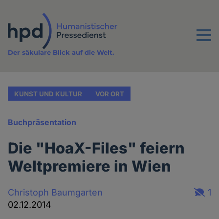
Direkt
zum
Inhalt
Menu
Der säkulare Blick auf die Welt.
KUNST UND KULTUR
VOR ORT
Buchpräsentation
Die "HoaX-Files" feiern
Weltpremiere in Wien
Christoph Baumgarten
1
02.12.2014