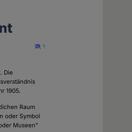
nt
1
. Die
tsverständnis
hr 1905.
ntlichen Raum
hen oder Symbol
 oder Museen"