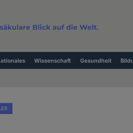
säkulare Blick auf die Welt.
extsuche
nationales
Wissenschaft
Gesundheit
Bild
LES