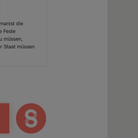
manist die
e Feste
zu müssen,
er Staat müssen