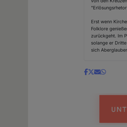
von den Kreuzen
"Erlösungsrheto
Erst wenn Kirch
Folklore genieße
zurückgeht. Im P
solange er Dritt
sich Aberglauben
Share
news