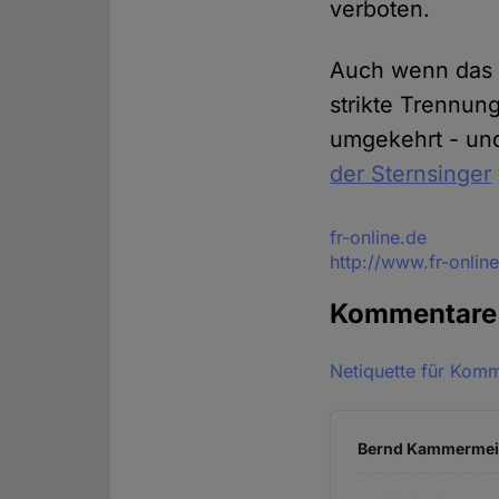
verboten.
Auch wenn das b
strikte Trennun
umgekehrt - un
der Sternsinger
Quelle
fr-online.de
http://www.fr-onli
Kommentar
Netiquette für Kom
Bernd Kammermeier