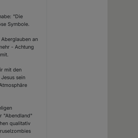
habe: "Die
iöse Symbole.
m Aberglauben an
 mehr - Achtung
mit.
ir mit den
 Jesus sein
e Atmosphäre
eligen
er "Abendland"
en qualitativ
 Gruselzombies