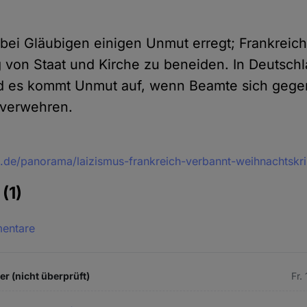
ei Gläubigen einigen Unmut erregt; Frankreich
g von Staat und Kirche zu beneiden. In Deutschl
d es kommt Unmut auf, wenn Beamte sich geg
verwehren.
ne.de/panorama/laizismus-frankreich-verbannt-weihnachtsk
e
(1)
mentare
 (nicht überprüft)
Fr.