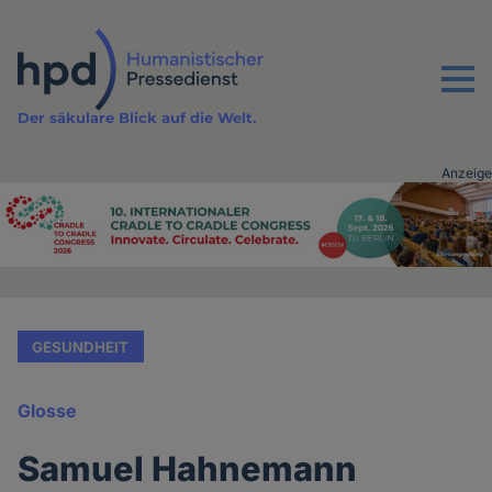
Direkt
zum
Inhalt
Menu
Der säkulare Blick auf die Welt.
Anzeige
Advertising
vor
Inhalt
GESUNDHEIT
Glosse
Samuel Hahnemann