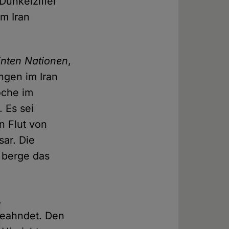
Dunkelziffer
im Iran
inten Nationen
,
ngen im Iran
oche im
 Es sei
n Flut von
ar. Die
 berge das
,
geahndet. Den