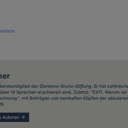
mentare
ner
 Beiratsmitglied der
Giordano-Bruno-Stiftung
. Er hat zahlreic
in über 14 Sprachen erschienen sind. Zuletzt: "EXIT. Warum wi
echnung", mit Beiträgen von namhaften Köpfen der säkular
19.
s Autoren