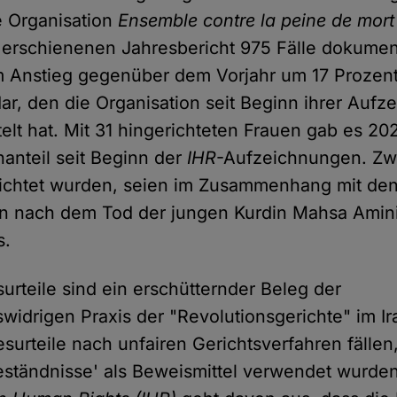
e Organisation
Ensemble contre la peine de mort
 erschienenen Jahresbericht 975 Fälle dokument
m Anstieg gegenüber dem Vorjahr um 17 Prozent 
ar, den die Organisation seit Beginn ihrer Auf
telt hat. Mit 31 hingerichteten Frauen gab es 2
anteil seit Beginn der
IHR
-Aufzeichnungen. Zwe
richtet wurden, seien im Zusammenhang mit de
n nach dem Tod der jungen Kurdin Mahsa Amini
s.
urteile sind ein erschütternder Beleg der
idrigen Praxis der "Revolutionsgerichte" im Ir
surteile nach unfairen Gerichtsverfahren fälle
tändnisse' als Beweismittel verwendet wurden