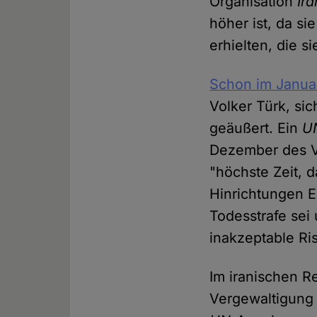
Organisation
Ir
höher ist, da s
erhielten, die 
Schon im Janua
Volker Türk, si
geäußert. Ein
U
Dezember des Vo
"höchste Zeit, 
Hinrichtungen E
Todesstrafe sei
inakzeptable Ri
Im iranischen R
Vergewaltigung 