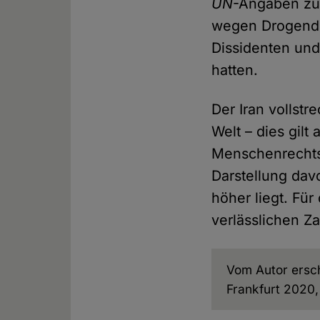
UN
-Angaben zu
wegen Drogendel
Dissidenten und
hatten.
Der Iran vollstr
Welt – dies gilt 
Menschenrechts
Darstellung dav
höher liegt. Für
verlässlichen Z
Vom Autor ersc
Frankfurt 2020,