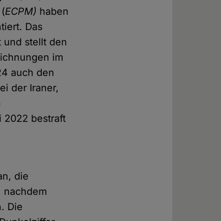
(
ECPM)
haben
iert. Das
und stellt den
zeichnungen im
024 auch den
i der Iraner,
n
 2022 bestraft
an, die
n, nachdem
. Die