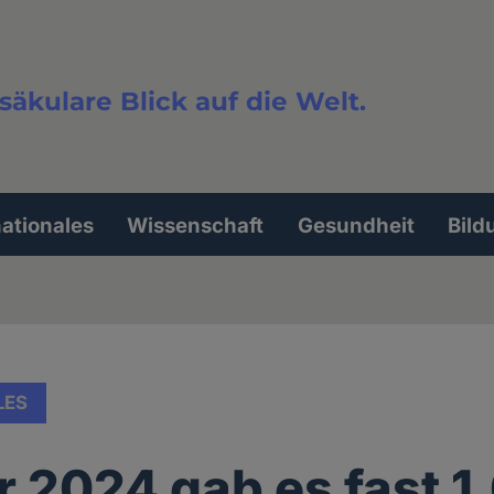
säkulare Blick auf die Welt.
extsuche
nationales
Wissenschaft
Gesundheit
Bild
LES
r 2024 gab es fast 1