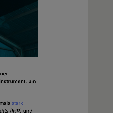
aner
tinstrument, um
rmals
stark
ghts
(IHR)
und