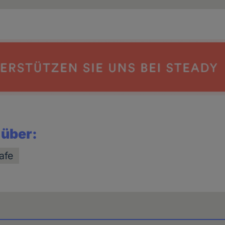
 über:
afe