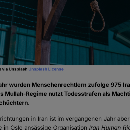
e via Unsplash
Unsplash License
hr wurden Menschenrechtlern zufolge 975 Ir
as Mullah-Regime nutzt Todesstrafen als Mach
schüchtern.
nrichtungen in Iran ist im vergangenen Jahr abe
ie in Oslo ansässige Organisation
Iran Human Ri