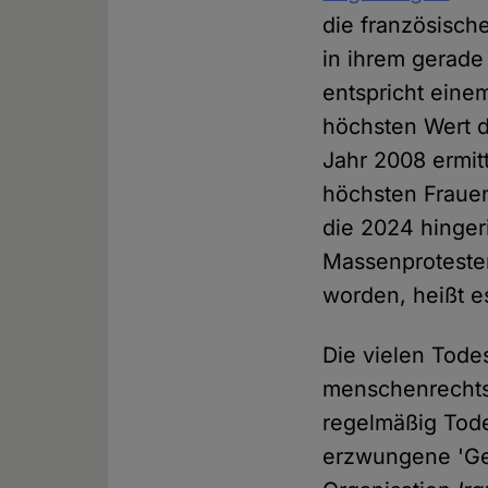
die französisch
in ihrem gerade
entspricht eine
höchsten Wert d
Jahr 2008 ermit
höchsten Frauen
die 2024 hinge
Massenproteste
worden, heißt e
Die vielen Todes
menschenrechtsw
regelmäßig Tode
erzwungene 'Ges