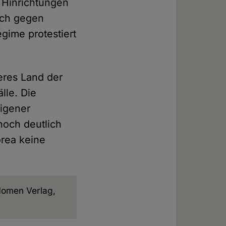
 Hinrichtungen
uch gegen
gime protestiert
deres Land der
älle. Die
igener
noch deutlich
orea keine
Nomen Verlag,