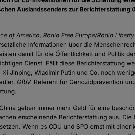
sich für EU-Investitionen für die Schaffung ein
chen Auslandssenders zur Berichterstattung ü
ice of America
,
Radio Free Europe/Radio Liberty
rsetzliche Informationen über die Menschenrech
leisten damit für die Öffentlichkeit und Politik d
chtigen Dienst. Fällt diese Berichterstattung we
Xi Jinping, Wladimir Putin und Co. noch wenig
edler,
GfbV
-Referent für Genozidprävention un
rtung.
 China geben immer mehr Geld für eine beschö
achen erscheinende Berichterstattung aus. Di
etzen. Wenn es CDU und SPD ernst mit einer k