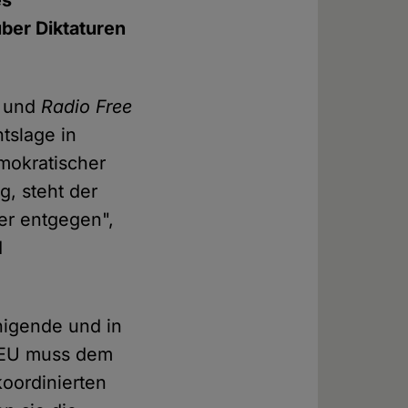
es
ber Diktaturen
und
Radio Free
tslage in
emokratischer
g, steht der
er entgegen",
d
nigende und in
e EU muss dem
oordinierten