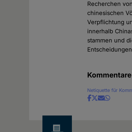
Recherchen vo
chinesischen Vö
Verpflichtung u
innerhalb China
stammen und die
Entscheidungen 
Kommentare
Netiquette für Kom
Share
news