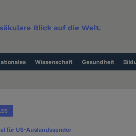
säkulare Blick auf die Welt.
extsuche
nationales
Wissenschaft
Gesundheit
Bild
LES
tel für US-Auslandssender