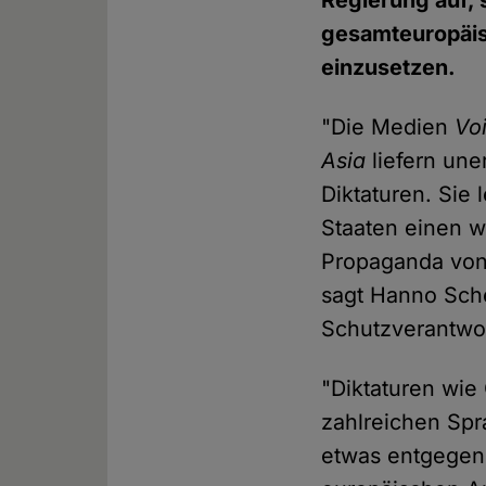
Regierung auf, 
gesamteuropäis
einzusetzen.
"Die Medien
Vo
Asia
liefern une
Diktaturen. Sie 
Staaten einen wi
Propaganda von 
sagt Hanno Sch
Schutzverantwo
"Diktaturen wie
zahlreichen Spr
etwas entgegens