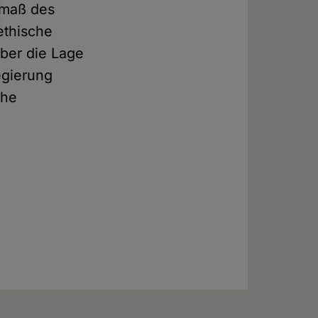
maß des
ethische
über die Lage
egierung
che