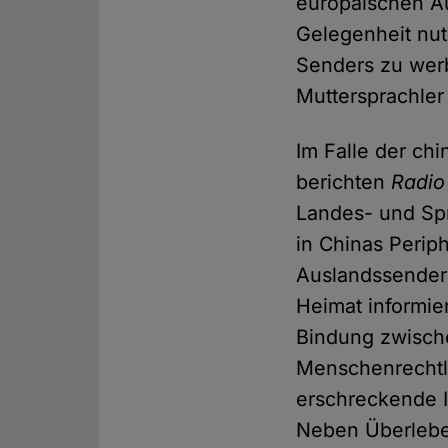
europäischen Au
Gelegenheit nut
Senders zu werb
Muttersprachler 
Im Falle der ch
berichten
Radio
Landes- und Sp
in Chinas Perip
Auslandssender 
Heimat informie
Bindung zwische
Menschenrechtle
erschreckende I
Neben Überleben