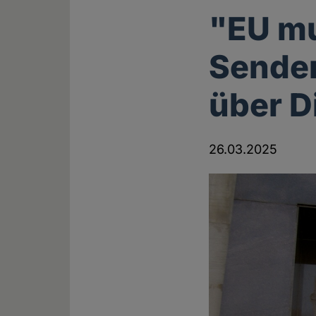
"EU mu
Sender
über D
26.03.2025