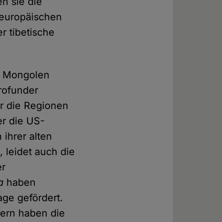
n sie die
 europäischen
r tibetische
nd Mongolen
profunder
r die Regionen
er die US-
ihrer alten
 leidet auch die
er
a
haben
age gefördert.
kern haben die