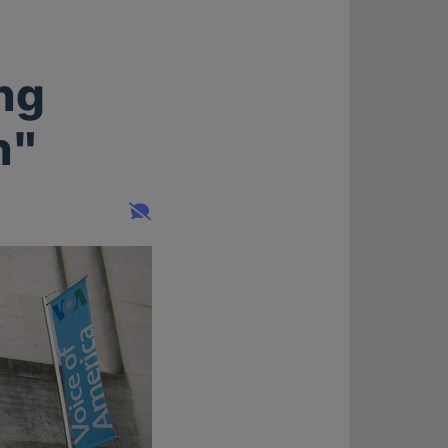
ng
n"