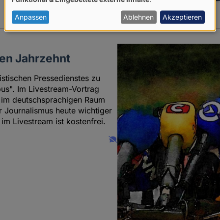
von
personenbezogenen
Anpassen
Ablehnen
Akzeptieren
Daten
und
ren Jahrzehnt
Cookies
stischen Pressedienstes zu
us". Im Livestream-Vortrag
um im deutschsprachigen Raum
r Journalismus heute wichtiger
im Livestream ist kostenfrei.