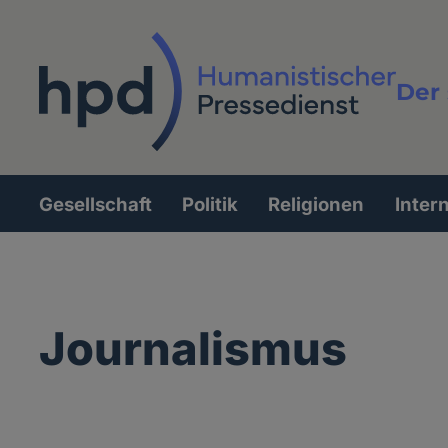
Direkt
zum
Inhalt
Der 
Vollt
Gesellschaft
Politik
Religionen
Inter
Hauptnavigation
Journalismus