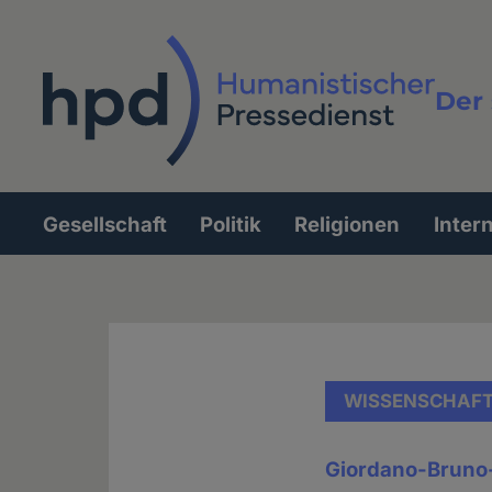
Direkt
zum
Inhalt
Der 
Vollt
Gesellschaft
Politik
Religionen
Inter
Hauptnavigation
WISSENSCHAF
Giordano-Bruno-S