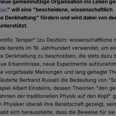
 neue gemeinnützige Organisation ins Leben ge
per
" will eine "bescheidene, wissenschaftlich
e Denkhaltung" fördern und wird dabei von de
unterstützt.
ientific Temper" (zu Deutsch: wissenschaftliche
de bereits im 19. Jahrhundert verwendet, um ein
te Denkhaltung zu beschreiben, die stets dazu be
neue Erkenntnisse, neue Experimente aufzuneh
se vorgefasste Meinungen und lang gehegte The
rläuterte Bertrand Russell die Bedeutung von "Sc
piel Albert Einsteins, dessen Theorien "den g
hmen der traditionellen Physik auf den Kopf" ge
Physiker überall ihre Bereitschaft gezeigt, sei
ald sich herausstellte, dass die Beweise für si