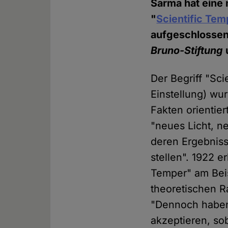
Sarma hat eine
"
Scientific Tem
aufgeschlossen
Bruno-Stiftung
Der Begriff "Sc
Einstellung) wur
Fakten orientier
"neues Licht, 
deren Ergebnis
stellen". 1922 e
Temper" am Beis
theoretischen Ra
"Dennoch haben 
akzeptieren, sob