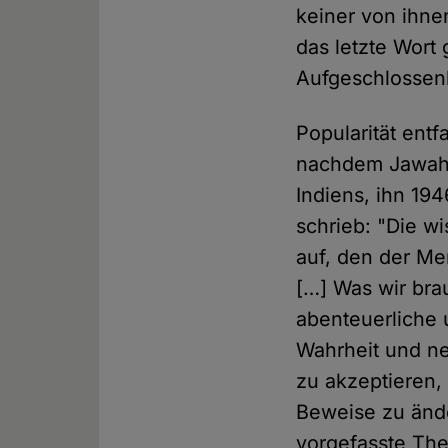
keiner von ihne
das letzte Wort
Aufgeschlossenh
Popularität entf
nachdem Jawahar
Indiens, ihn 19
schrieb: "Die w
auf, den der Me
[…] Was wir bra
abenteuerliche 
Wahrheit und n
zu akzeptieren,
Beweise zu ände
vorgefasste Theo