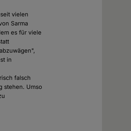
seit vielen
t von Sarma
dem es für viele
tatt
 abzuwägen",
st in
isch falsch
ng stehen. Umso
zu