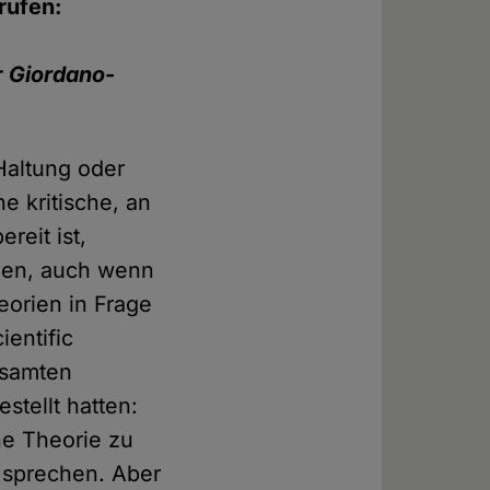
rufen:
r
Giordano-
 Haltung oder
e kritische, an
reit ist,
men, auch wenn
orien in Frage
ientific
esamten
stellt hatten:
ne Theorie zu
e sprechen. Aber