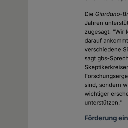
Die
Giordano-Br
Jahren unterstü
zugesagt. "Wir l
darauf ankommt, 
verschiedene S
sagt gbs-Sprech
Skeptikerkreise
Forschungsergeb
sind, sondern w
wichtiger ersch
unterstützen."
Förderung ein