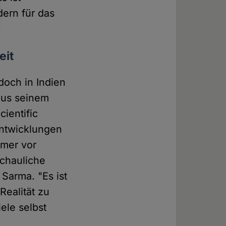
dern für das
eit
doch in Indien
 aus seinem
ientific
entwicklungen
mmer vor
schauliche
 Sarma. "Es ist
Realität zu
ele selbst