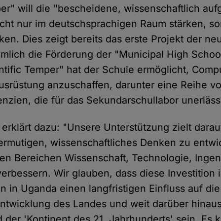
per" will die "bescheidene, wissenschaftlich au
cht nur im deutschsprachigen Raum stärken, s
rken. Dies zeigt bereits das erste Projekt der n
ämlich die Förderung der "Municipal High Schoo
ntific Temper" hat der Schule ermöglicht, Comp
usrüstung anzuschaffen, darunter eine Reihe v
nzien, die für das Sekundarschullabor unerlässl
rklärt dazu: "Unsere Unterstützung zielt darauf
ermutigen, wissenschaftliches Denken zu entwi
den Bereichen Wissenschaft, Technologie, Ing
erbessern. Wir glauben, dass diese Investition i
n in Uganda einen langfristigen Einfluss auf di
Entwicklung des Landes und weit darüber hinau
 der 'Kontinent des 21. Jahrhunderts' sein. Es 