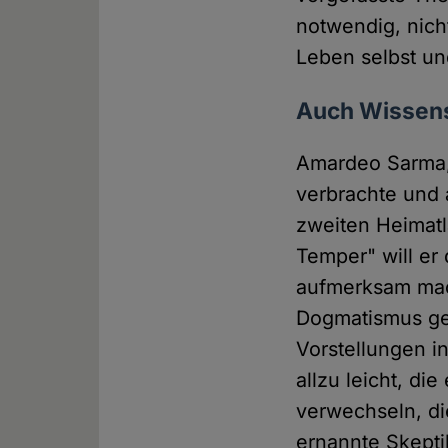
notwendig, nich
Leben selbst un
Auch Wissensc
Amardeo Sarma, 
verbrachte und 
zweiten Heimatl
Temper" will er
aufmerksam mach
Dogmatismus gef
Vorstellungen in
allzu leicht, di
verwechseln, die
ernannte Skepti