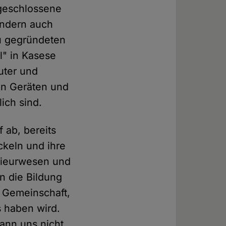
fgeschlossene
ondern auch
eu gegründeten
l" in Kasese
uter und
on Geräten und
ich sind.
 ab, bereits
ckeln und ihre
enieurwesen und
n die Bildung
e Gemeinschaft,
s haben wird.
kann uns nicht