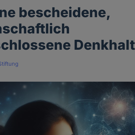
ine bescheidene,
schaftlich
schlossene Denkhal
tiftung