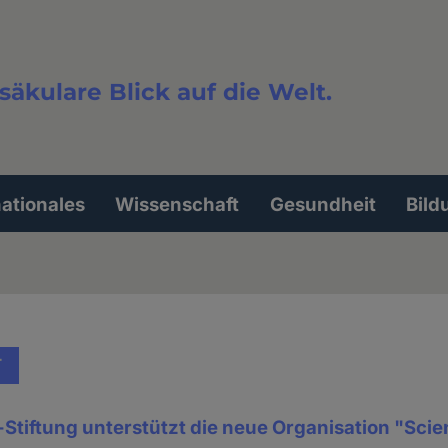
säkulare Blick auf die Welt.
extsuche
nationales
Wissenschaft
Gesundheit
Bild
T
tiftung unterstützt die neue Organisation "Scie