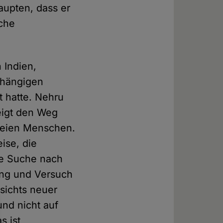
aupten, dass er
sche
n Indien,
bhängigen
t hatte. Nehru
zeigt den Weg
freien Menschen.
ise, die
ie Suche nach
ung und Versuch
sichts neuer
nd nicht auf
s ist