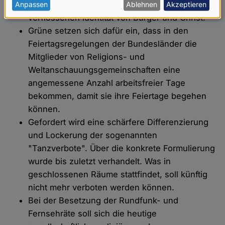
personenbezogenen
atmen noch immer den Geist der längst
Anpassen
Ablehnen
Akzeptieren
verflossenen Identität von Bürger und Christ.
Daten
Grüne setzen sich dafür ein, dass in den
und
Feiertagsregelungen der Bundesländer die
Cookies
Mitglieder von Religions- und
Weltanschauungsgemeinschaften eine
angemessene Anzahl arbeitsfreier Tage
bekommen, damit sie ihre Feiertage begehen
können.
Gefordert wird eine schärfere Differenzierung
und Lockerung der sogenannten
"Tanzverbote". Über die konkrete Formulierung
wurde bis zuletzt verhandelt. Was in
geschlossenen Räume stattfindet, soll künftig
nicht mehr verboten werden können.
Bei der Besetzung der Rundfunk- und
Fernsehräte soll sich die heutige