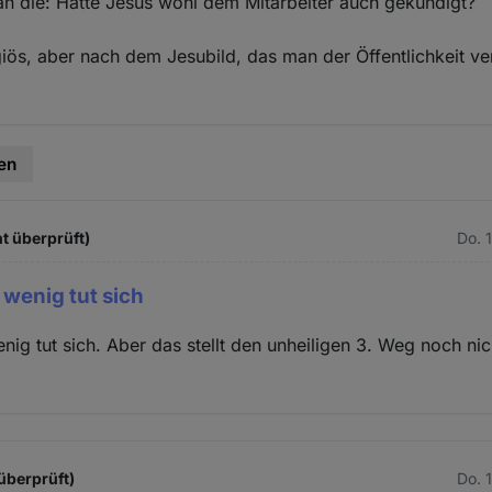
an die: Hätte Jesus wohl dem Mitarbeiter auch gekündigt?
igiös, aber nach dem Jesubild, das man der Öffentlichkeit ver
en
t überprüft)
Do. 
 wenig tut sich
enig tut sich. Aber das stellt den unheiligen 3. Weg noch ni
überprüft)
Do. 