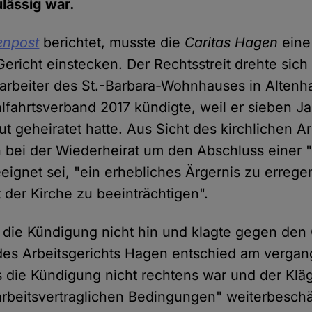
lässig war.
enpost
berichtet, musste die
Caritas Hagen
eine
Gericht einstecken. Der Rechtsstreit drehte sic
tarbeiter des St.-Barbara-Wohnhauses in Alten
lfahrtsverband 2017 kündigte, weil er sieben J
t geheiratet hatte. Aus Sicht des kirchlichen A
h bei der Wiederheirat um den Abschluss einer 
eeignet sei, "ein erhebliches Ärgernis zu errege
 der Kirche zu beeinträchtigen".
ie Kündigung nicht hin und klagte gegen den 
des Arbeitsgerichts Hagen entschied am verga
ss die Kündigung nicht rechtens war und der Klä
rbeitsvertraglichen Bedingungen" weiterbeschä