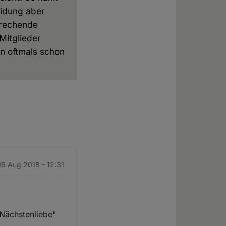
eidung aber
prechende
Mitglieder
en oftmals schon
16 Aug 2018 - 12:31
Nächstenliebe"