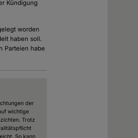
der Kündigung
rgelegt worden
elt haben soll.
n Parteien habe
richtungen der
auf wichtige
zichten. Trotz
litätspflicht
eicht. So kann