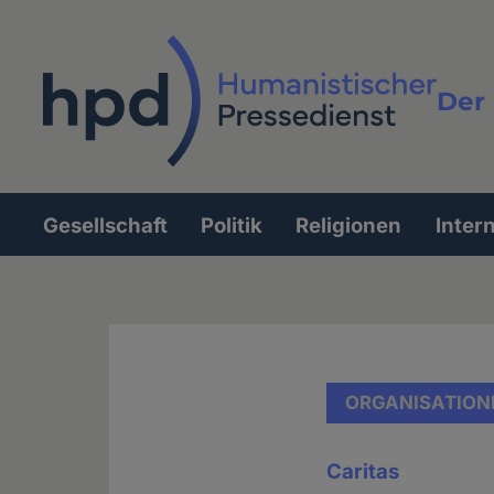
Direkt
zum
Inhalt
Der 
Vollt
Gesellschaft
Politik
Religionen
Inter
Hauptnavigation
ORGANISATION
Caritas