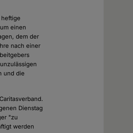
 heftige
h um einen
hagen, dem der
ahre nach einer
rbeitgebers
"unzulässigen
n und die
Caritasverband.
ngenen Dienstag
ger "zu
ftigt werden