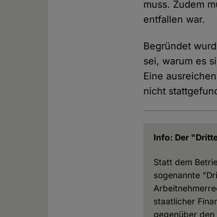
muss. Zudem mus
entfallen war.
Begründet wurde
sei, warum es s
Eine ausreiche
nicht stattgefu
Info: Der "Drit
Statt dem Betri
sogenannte "Dri
Arbeitnehmerrec
staatlicher Fin
gegenüber den K