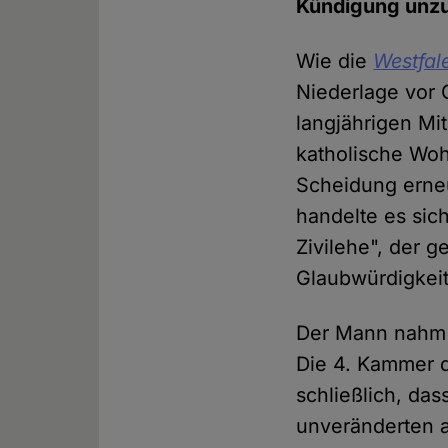
Kündigung unzu
Wie die
Westfal
Niederlage vor 
langjährigen Mi
katholische Woh
Scheidung erneu
handelte es sic
Zivilehe", der g
Glaubwürdigkeit
Der Mann nahm d
Die 4. Kammer 
schließlich, da
unveränderten a