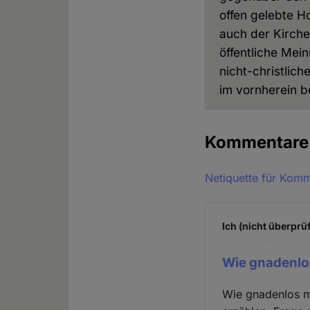
offen gelebte H
auch der Kirche
öffentliche Mei
nicht-christlic
im vornherein 
Kommentar
Netiquette für Kom
Ich (nicht überprüf
Wie gnadenlo
Wie gnadenlos m