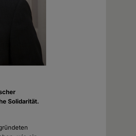
ischer
e Solidarität.
gründeten