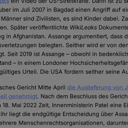
eaks
ein Video der US-Streitkräfte. Darin ist zu 
er im Juli 2007 in Bagdad einen Angriff auf e
ie Männer sind Zivilisten, es sind Kinder dabei. Z
n. Später veröffentlichte
WikiLeaks
Dokumente
ieg in Afghanistan. Assange argumentiert, dass 
verletzungen belegten. Seither wird er von d
gt. Seit 2019 ist Assange – obwohl in bedenkli
and – in einem Londoner Hochsicherheitsgefängn
ültiges Urteil. Die USA fordern seither seine A
isches Gericht Mitte April
die Auslieferung von 
ell genehmigt
. Nach dem Beschluss des Gerich
 18. Mai 2022 Zeit, Innenministerin Patel eine 
 ihr liegt die endgültige Entscheidung über Ass
Mehrere Menschenrechtsorganisationen, darunt