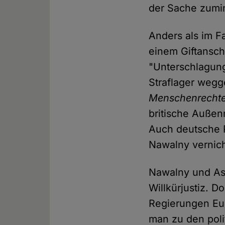
der Sache zumin
Anders als im F
einem Giftansc
"Unterschlagung
Straflager wegg
Menschenrecht
britische Außen
Auch deutsche P
Nawalny vernich
Nawalny und Ass
Willkürjustiz. 
Regierungen Eur
man zu den pol