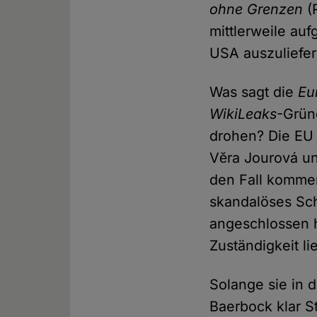
ohne Grenzen
(
mittlerweile auf
USA auszuliefer
Was sagt die
Eu
WikiLeaks
-Grün
drohen? Die EU
Věra Jourová un
den Fall kommen
skandalöses Sch
angeschlossen h
Zuständigkeit l
Solange sie in 
Baerbock klar S