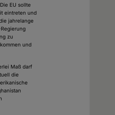
Die EU sollte
t eintreten und
die jahrelange
S-Regierung
ung zu
e kommen und
rlei Maß darf
uell die
merikanische
ghanistan
n