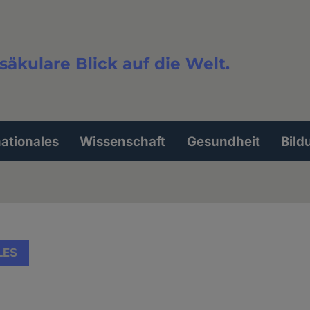
säkulare Blick auf die Welt.
extsuche
nationales
Wissenschaft
Gesundheit
Bild
LES