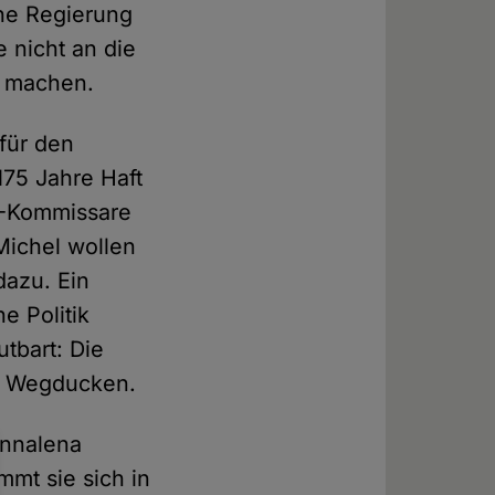
he Regierung
 nicht an die
t machen.
für den
175 Jahre Haft
U-Kommissare
Michel wollen
dazu. Ein
e Politik
tbart: Die
es Wegducken.
Annalena
mmt sie sich in