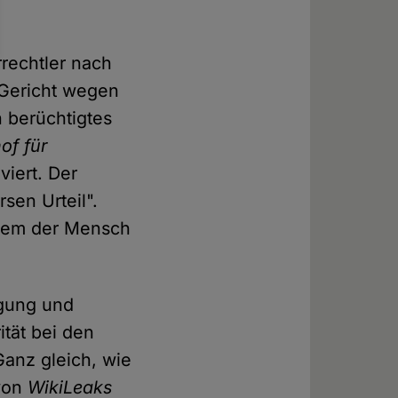
rrechtler nach
 Gericht wegen
 berüchtigtes
of für
iviert. Der
sen Urteil".
t dem der Mensch
lgung und
ität bei den
anz gleich, wie
 von
WikiLeaks