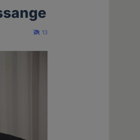
ssange
13