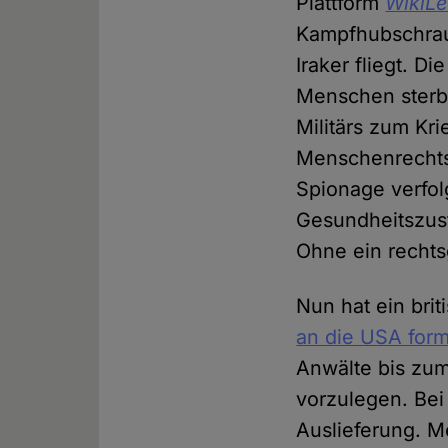
Plattform
WikiL
Kampfhubschraub
Iraker fliegt. D
Menschen sterbe
Militärs zum Kr
Menschenrechts
Spionage verfol
Gesundheitszust
Ohne ein rechtsg
Nun hat ein brit
an die USA form
Anwälte bis zum
vorzulegen. Bei
Auslieferung. 