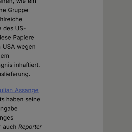
sehen, wie ein
ine Gruppe
ahlreiche
 des US-
diese Papiere
en USA wegen
chem
is inhaftiert.
uslieferung.
Julian Assange
ts haben seine
Eingabe
anges
er auch
Reporter