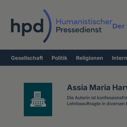
Direkt
zum
Inhalt
Der 
Vollt
Gesellschaft
Politik
Religionen
Inter
Hauptnavigation
Assia Maria Har
Die Autorin ist konfessionsf
Lehrbeauftragte in diversen E