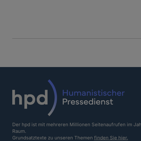
Der hpd ist mit mehreren Millionen Seitenaufrufen im J
Raum.
Grundsatztexte zu unseren Themen
finden Sie hier.