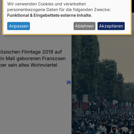
Wir verwenden Cookies und verarbeiten
Verwendung
personenbezogene Daten für die folgenden Zwecke:
Funktional & Eingebettete externe Inhalte
.
von
personenbezogenen
Anpassen
Ablehnen
Akzeptieren
Daten
und
nzösischen Filmtage 2019 auf
Cookies
s in Mali geborenen Franzosen
ber sein altes Wohnviertel