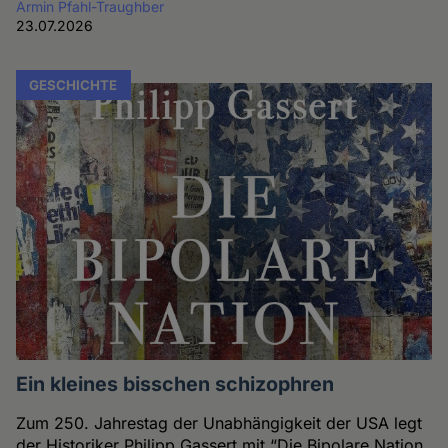
Armin Pfahl-Traughber
23.07.2026
GESCHICHTE
Ein kleines bisschen schizophren
Zum 250. Jahrestag der Unabhängigkeit der USA legt
der Historiker Philipp Gassert mit “Die Bipolare Nation