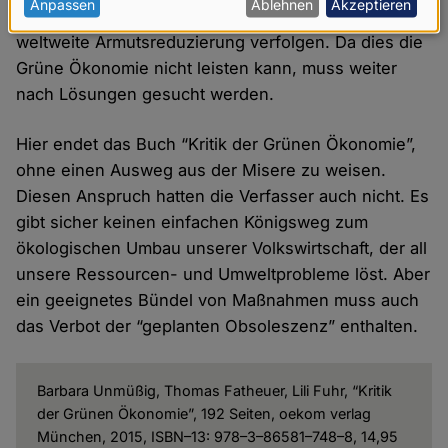
personenbezogenen
Anpassen
Ablehnen
Akzeptieren
Wirtschaftsweise muss nachhaltig sein und eine
Daten
weltweite Armutsreduzierung verfolgen. Da dies die
und
Grüne Ökonomie nicht leisten kann, muss weiter
Cookies
nach Lösungen gesucht werden.
Hier endet das Buch “Kritik der Grünen Ökonomie”,
ohne einen Ausweg aus der Misere zu weisen.
Diesen Anspruch hatten die Verfasser auch nicht. Es
gibt sicher keinen einfachen Königsweg zum
ökologischen Umbau unserer Volkswirtschaft, der all
unsere Ressourcen- und Umweltprobleme löst. Aber
ein geeignetes Bündel von Maßnahmen muss auch
das Verbot der “geplanten Obsoleszenz” enthalten.
Barbara Unmüßig, Thomas Fatheuer, Lili Fuhr, “Kritik
der Grünen Ökonomie”, 192 Seiten, oekom verlag
München, 2015, ISBN–13: 978–3–86581–748–8, 14,95