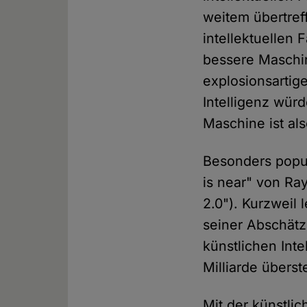
weitem übertref
intellektuellen 
bessere Maschin
explosionsartig
Intelligenz würd
Maschine ist al
Besonders popul
is near" von R
2.0"). Kurzweil 
seiner Abschätz
künstlichen Int
Milliarde überst
Mit der künstlic