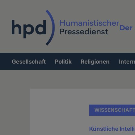
Direkt
zum
Inhalt
Der 
Vollt
Gesellschaft
Politik
Religionen
Inter
Hauptnavigation
WISSENSCHAF
Künstliche Intel