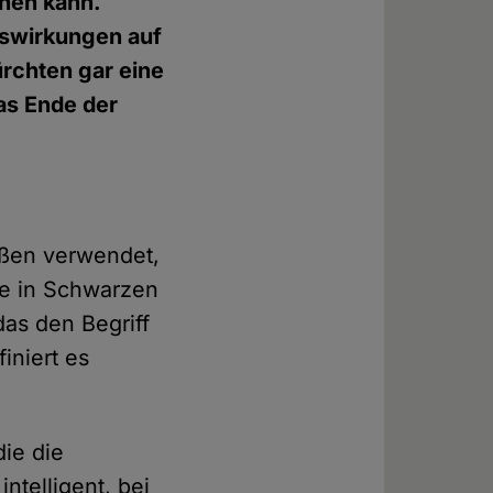
gnen kann.
Auswirkungen auf
rchten gar eine
as Ende der
rößen verwendet,
te in Schwarzen
das den Begriff
iniert es
die die
ntelligent, bei