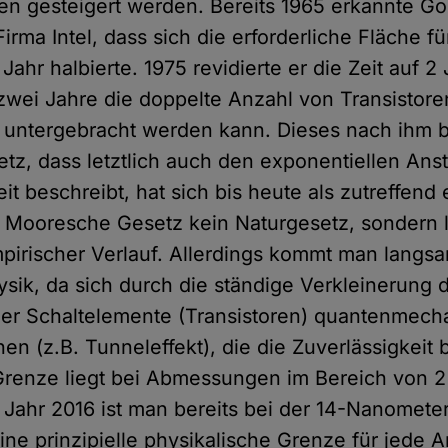
n gesteigert werden. Bereits 1965 erkannte G
irma Intel, dass sich die erforderliche Fläche fü
 Jahr halbierte. 1975 revidierte er die Zeit auf 2
 zwei Jahre die doppelte Anzahl von Transistore
e untergebracht werden kann. Dieses nach ihm 
z, dass letztlich auch den exponentiellen Anst
it beschreibt, hat sich bis heute als zutreffend
 Mooresche Gesetz kein Naturgesetz, sondern l
empirischer Verlauf. Allerdings kommt man langs
sik, da sich durch die ständige Verkleinerung 
r Schaltelemente (Transistoren) quantenmecha
n (z.B. Tunneleffekt), die die Zuverlässigkeit 
renze liegt bei Abmessungen im Bereich von 2 
Jahr 2016 ist man bereits bei der 14-Nanomete
e prinzipielle physikalische Grenze für jede Ar