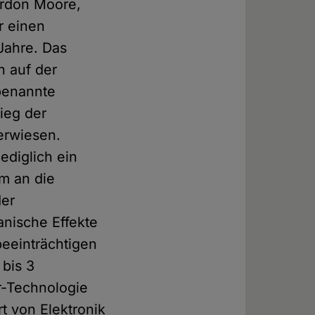
ordon Moore,
r einen
 Jahre. Das
n auf der
benannte
ieg der
 erwiesen.
ediglich ein
am an die
der
nische Effekte
beeinträchtigen
bis 3
r-Technologie
t von Elektronik