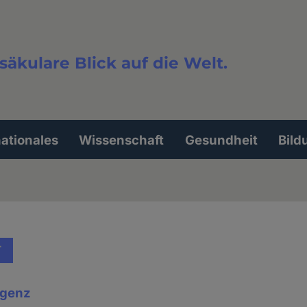
säkulare Blick auf die Welt.
extsuche
nationales
Wissenschaft
Gesundheit
Bild
T
ligenz