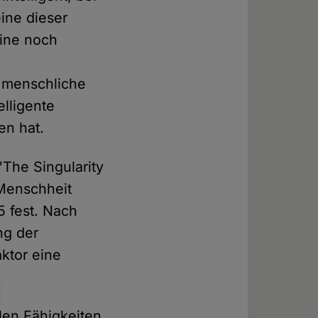
ine dieser
hine noch
e menschliche
elligente
en hat.
"The Singularity
Menschheit
5 fest. Nach
ng der
ktor eine
llen Fähigkeiten