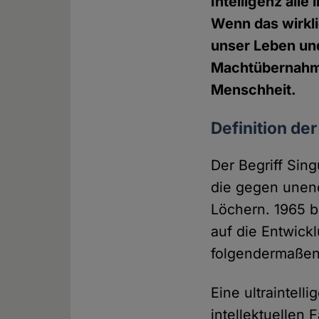
Intelligenz all
Wenn das wirkli
unser Leben un
Machtübernahme
Menschheit.
Definition de
Der Begriff Sin
die gegen unend
Löchern. 1965 be
auf die Entwickl
folgendermaßen
Eine ultraintell
intellektuellen 