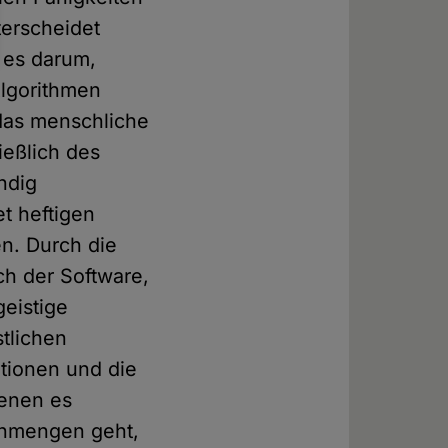
erscheidet
 es darum,
Algorithmen
 das menschliche
ießlich des
ndig
t heftigen
n. Durch die
ch der Software,
geistige
stlichen
tionen und die
denen es
enmengen geht,