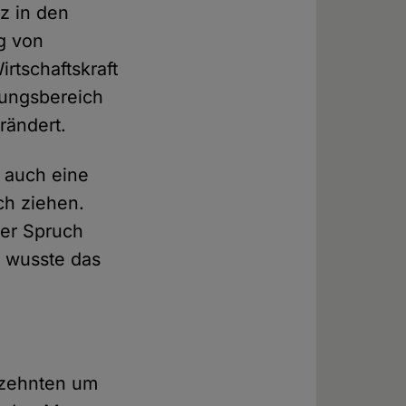
z in den
g von
rtschaftskraft
dungsbereich
rändert.
s auch eine
ch ziehen.
der Spruch
r wusste das
hrzehnten um