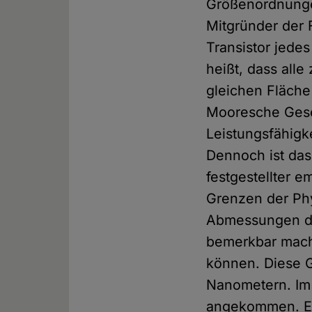
Größenordnunge
Mitgründer der F
Transistor jedes
heißt, dass alle
gleichen Fläch
Mooresche Geset
Leistungsfähigke
Dennoch ist das
festgestellter 
Grenzen der Phy
Abmessungen de
bemerkbar mache
können. Diese G
Nanometern. Im 
angekommen. Ein