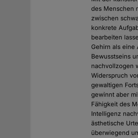
des Menschen m
zwischen schwac
konkrete Aufgab
bearbeiten lass
Gehirn als eine
Bewusstseins u
nachvollzogen w
Widerspruch vor
gewaltigen Fort
gewinnt aber mit
Fähigkeit des Me
Intelligenz nac
ästhetische Urt
überwiegend um