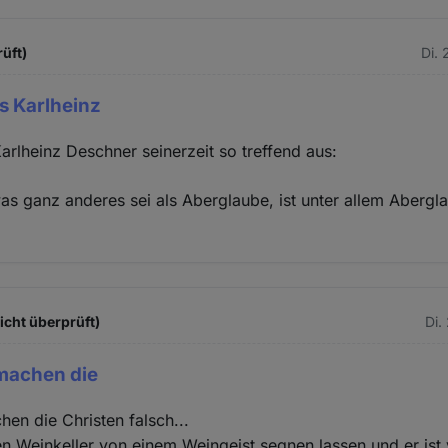
rüft)
Di. 
s Karlheinz
arlheinz Deschner seinerzeit so treffend aus:
s ganz anderes sei als Aberglaube, ist unter allem Abergl
nicht überprüft)
Di.
machen die
en die Christen falsch...
n Weinkeller von einem Weingeist segnen lassen und er ist 