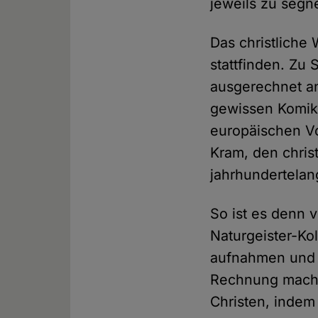
jeweils zu segn
Das christliche
stattfinden. Z
ausgerechnet an
gewissen Komik 
europäischen Vo
Kram, den chris
jahrhundertelan
So ist es denn 
Naturgeister-Ko
aufnahmen und d
Rechnung macht
Christen, indem