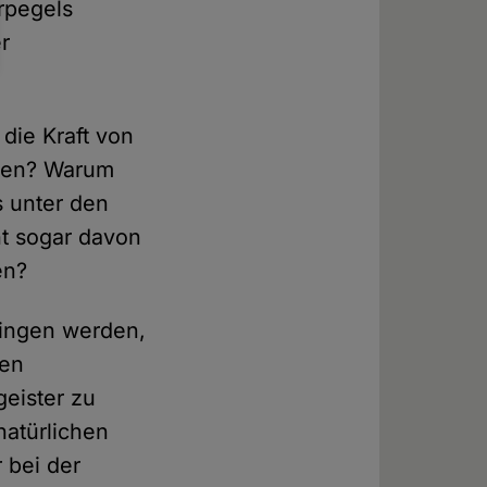
rpegels
r
die Kraft von
mmen? Warum
s unter den
t sogar davon
en?
ringen werden,
hen
eister zu
natürlichen
 bei der