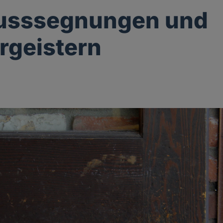
lusssegnungen und
rgeistern
g