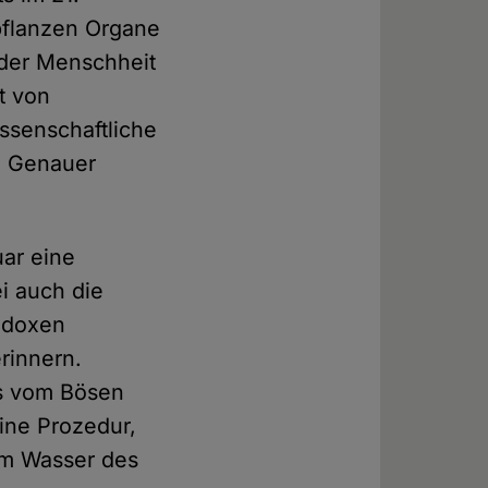
pflanzen Organe
 der Menschheit
t von
ssenschaftliche
. Genauer
uar eine
i auch die
hodoxen
rinnern.
es vom Bösen
Eine Prozedur,
im Wasser des