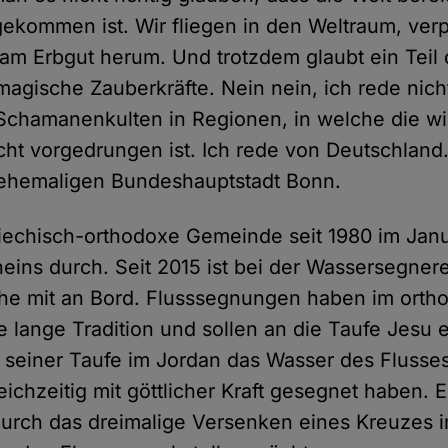
ekommen ist. Wir fliegen in den Weltraum, ver
am Erbgut herum. Und trotzdem glaubt ein Teil
agische Zauberkräfte. Nein nein, ich rede nich
chamanenkulten in Regionen, in welche die wi
cht vorgedrungen ist. Ich rede von Deutschland
 ehemaligen Bundeshauptstadt Bonn.
griechisch-orthodoxe Gemeinde seit 1980 im Jan
ins durch. Seit 2015 ist bei der Wassersegnere
che mit an Bord. Flusssegnungen haben im ort
e lange Tradition und sollen an die Taufe Jesu e
ei seiner Taufe im Jordan das Wasser des Fluss
eichzeitig mit göttlicher Kraft gesegnet haben. 
urch das dreimalige Versenken eines Kreuzes 