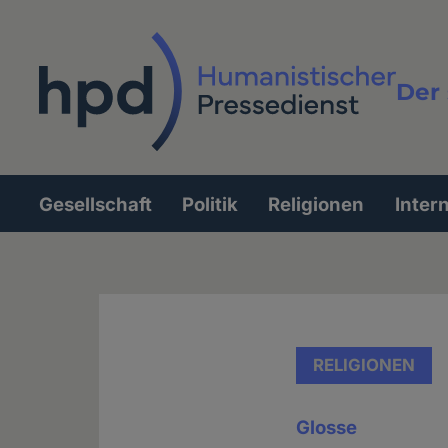
Direkt
zum
Inhalt
Der 
Vollt
Gesellschaft
Politik
Religionen
Inter
Hauptnavigation
RELIGIONEN
Glosse