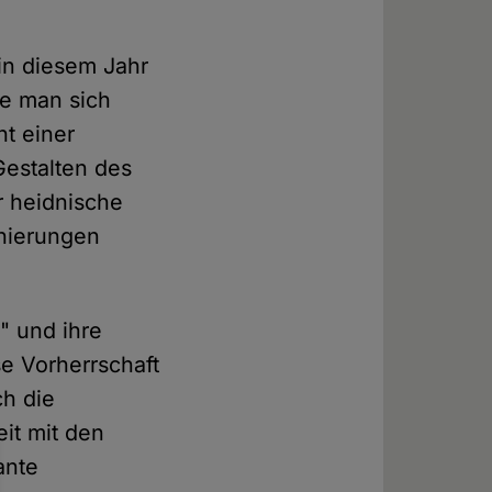
in diesem Jahr
e man sich
t einer
Gestalten des
r heidnische
onierungen
" und ihre
se Vorherrschaft
ch die
it mit den
ante