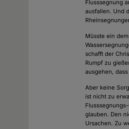
Flusssegnung a
ausfallen. Und 
Rheinsegnunge
Müsste ein dem 
Wassersegnunge
schafft der Chri
Rumpf zu gieße
ausgehen, dass 
Aber keine Sorg
ist nicht zu erw
Flusssegnungs-
glauben. Den ni
Ursachen. Zu we