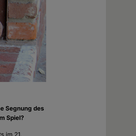
che Segnung des
m Spiel?
s im 21.