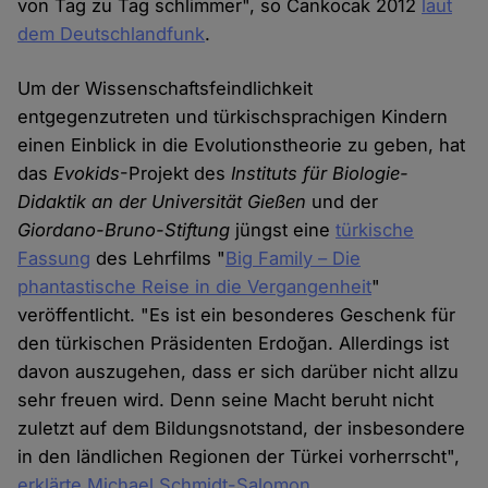
von Tag zu Tag schlimmer", so Cankocak 2012
laut
dem Deutschlandfunk
.
Um der Wissenschaftsfeindlichkeit
entgegenzutreten und türkischsprachigen Kindern
einen Einblick in die Evolutionstheorie zu geben, hat
das
Evokids
-Projekt des
Instituts für Biologie-
Didaktik an der Universität Gießen
und der
Giordano-Bruno-Stiftung
jüngst eine
türkische
Fassung
des Lehrfilms "
Big Family – Die
phantastische Reise in die Vergangenheit
"
veröffentlicht. "Es ist ein besonderes Geschenk für
den türkischen Präsidenten Erdoğan. Allerdings ist
davon auszugehen, dass er sich darüber nicht allzu
sehr freuen wird. Denn seine Macht beruht nicht
zuletzt auf dem Bildungsnotstand, der insbesondere
in den ländlichen Regionen der Türkei vorherrscht",
erklärte Michael Schmidt-Salomon
,