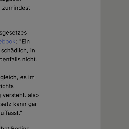
s zumindest
ätsgesetzes
cebook
: "Ein
 schädlich, in
benfalls nicht.
gleich, es im
ichts
versteht, also
esetz kann gar
uffasst."
hat Berlins