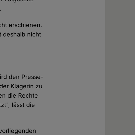
.
cht erschienen.
t deshalb nicht
wird den Presse-
der Klägerin zu
den die Rechte
t", lässt die
 vorliegenden