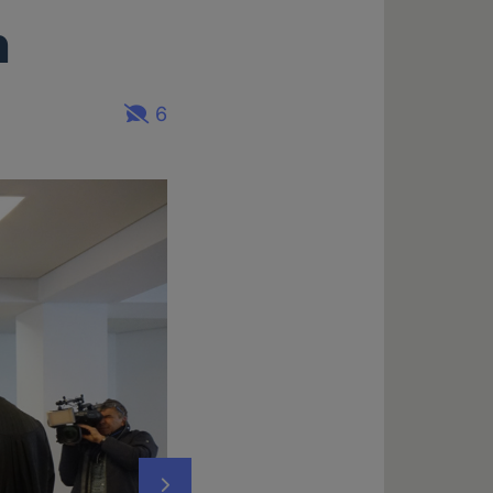
n
6
Nächstes