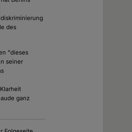
idiskriminierung
nde des
en "dieses
nn seiner
as
Klarheit
chaude ganz
r Folgeseite