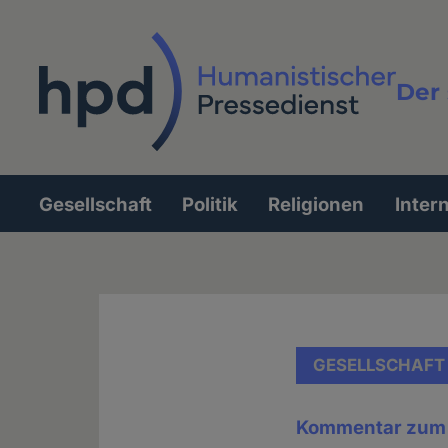
Direkt
zum
Inhalt
Der 
Vollt
Gesellschaft
Politik
Religionen
Inter
Hauptnavigation
GESELLSCHAFT
Kommentar zum B