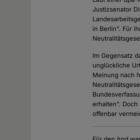
Justizsenator D
Landesarbeitsger
in Berlin". Für 
Neutralitätsgese
Im Gegensatz da
unglückliche Urt
Meinung nach hä
Neutralitätsgese
Bundesverfassun
erhalten". Doch
offenbar vermei
Für den
hpd
war