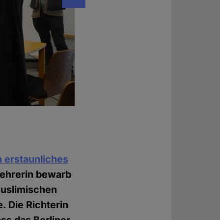
Berufungsverhandlung im Rechtsstreit ein
aufgrund der Religion.
Foto: © Evelin Frerk
n erstaunliches
llehrerin bewarb
muslimischen
. Die Richterin