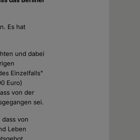
ss das Berliner
n. Es hat
ichten und dabei
rigen
es Einzelfalls"
00 Euro)
dass von der
sgegangen sei.
, dass von
und Leben
ätsgebot