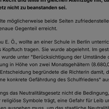
n Recht und teilte im gleichen Atemzuge mit, da
etz nicht zu beanstanden sei.
llte möglicherweise beide Seiten zufriedenstelle
enaue Gegenteil erreicht.
au E. Ö., wollte an einer Schule in Berlin unterr
s Kopftuch tragen. Sie wurde abgelehnt. Im gest
 wurde unter "Berücksichtigung der Umstände d
ung in Höhe von zwei Monatsgehältern (8.680,
e Entscheidung begründete die Richterin damit, 
ine konkrete Gefährdung des Schulfriedens" au
dings das Neutralitätsgesetz nicht die Bedingung
 religiöse Symbole trägt, eine Gefahr für Leib 
n ausgehen muss, um das staatliche Neutralit