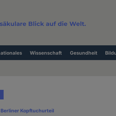
säkulare Blick auf die Welt.
extsuche
nationales
Wissenschaft
Gesundheit
Bild
erliner Kopftuchurteil