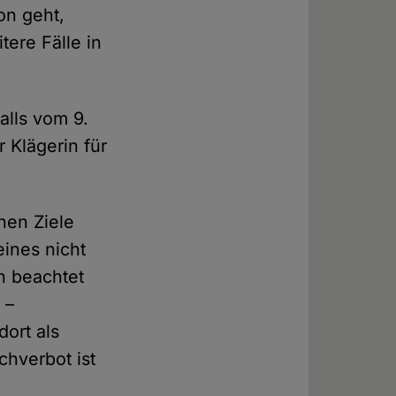
on geht,
tere Fälle in
alls vom 9.
 Klägerin für
nen Ziele
eines nicht
ch beachtet
 –
ort als
chverbot ist