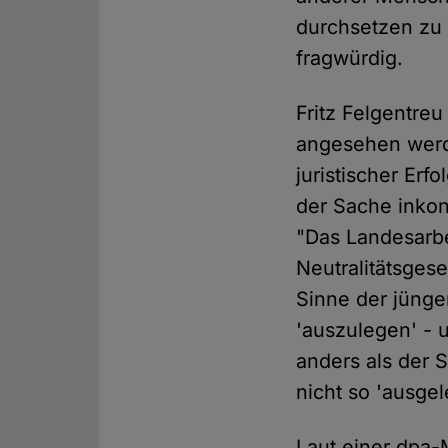
durchsetzen zu 
fragwürdig.
Fritz Felgentreu
angesehen wer
juristischer Erfo
der Sache inkons
"Das Landesarbei
Neutralitätsges
Sinne der jüng
'auszulegen' - 
anders als der S
nicht so 'ausge
Laut einer dpa-