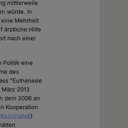
g mittlerweile
en würde. In
 eine Mehrheit
 ärztliche Hilfe
rt nach einer
 Politik eine
hme des
dass "Euthanasie
d März 2013
ch dem 2006 an
in Kooperation
Razionalisti
)
hätten