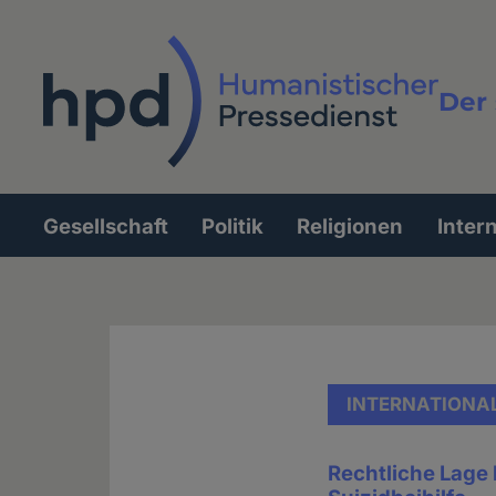
Direkt
zum
Inhalt
Der 
Vollt
Gesellschaft
Politik
Religionen
Inter
Hauptnavigation
INTERNATIONA
Rechtliche Lage 