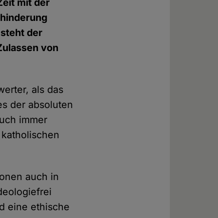
eit mit der
ehinderung
 steht der
 Zulassen von
erter, als das
es der absoluten
 auch immer
 katholischen
ionen auch in
eologiefrei
 eine ethische