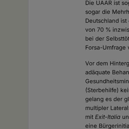
Die UAAR ist so
sogar die Mehrh
Deutschland ist
von 70 % inzwis
bei der Selbstt
Forsa-Umfrage 
Vor dem Hinterg
adäquate Behand
Gesundheitsmini
(Sterbehilfe) k
gelang es der g
multipler Later
mit
Exit-Italia
un
eine Bürgeriniti