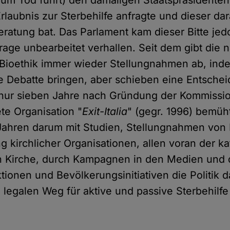
s zum Tod führt) den damaligen Staatspräsidenten
rlaubnis zur Sterbehilfe anfragte und dieser da
ratung bat. Das Parlament kam dieser Bitte jed
rage unbearbeitet verhallen. Seit dem gibt die n
Bioethik immer wieder Stellungnahmen ab, ind
 Debatte bringen, aber schieben eine Entsche
 nur sieben Jahre nach Gründung der Kommissio
te Organisation "
Exit-Italia
" (gegr. 1996) bemüht
 Jahren darum mit Studien, Stellungnahmen von
g kirchlicher Organisationen, allen voran der k
en Kirche, durch Kampagnen in den Medien und 
tionen und Bevölkerungsinitiativen die Politik 
legalen Weg für aktive und passive Sterbehilfe