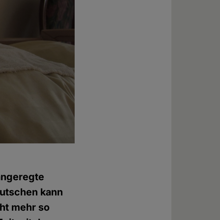
 angeregte
eutschen kann
cht mehr so