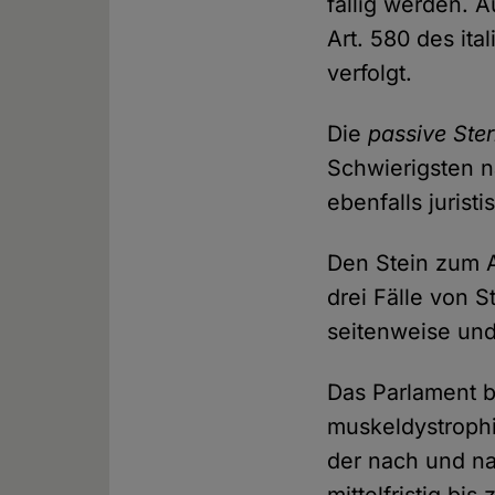
fällig werden. A
Art. 580 des ita
verfolgt.
Die
passive Ster
Schwierigsten n
ebenfalls jurist
Den Stein zum A
drei Fälle von 
seitenweise und
Das Parlament b
muskeldystrophi
der nach und na