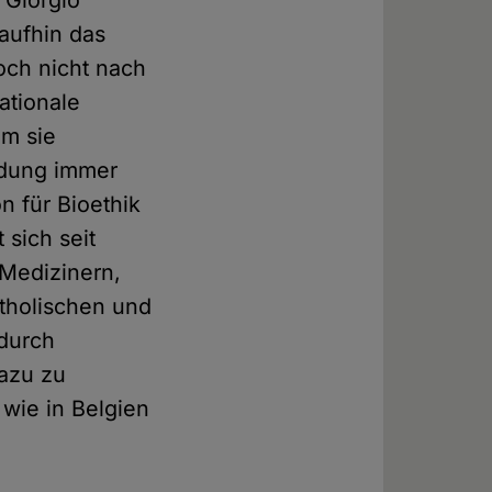
 Giorgio
raufhin das
och nicht nach
ationale
em sie
idung immer
n für Bioethik
 sich seit
 Medizinern,
atholischen und
durch
dazu zu
 wie in Belgien