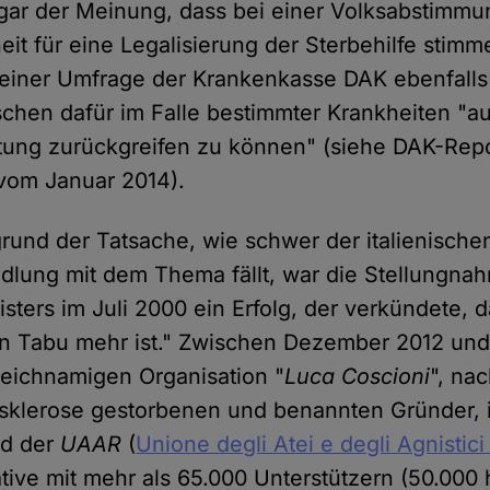
gar der Meinung, dass bei einer Volksabstimmun
eit für eine Legalisierung der Sterbehilfe stimm
 einer Umfrage der Krankenkasse DAK ebenfalls
chen dafür im Falle bestimmter Krankheiten "auf
ötung zurückgreifen zu können" (siehe DAK-Repo
vom Januar 2014).
rund der Tatsache, wie schwer der italienischen
lung mit dem Thema fällt, war die Stellungna
sters im Juli 2000 ein Erfolg, der verkündete, 
ein Tabu mehr ist." Zwischen Dezember 2012 un
leichnamigen Organisation "
Luca Coscioni
", na
alsklerose gestorbenen und benannten Gründer, 
d der
UAAR
(
Unione degli Atei e degli Agnistici 
ative mit mehr als 65.000 Unterstützern (50.000 