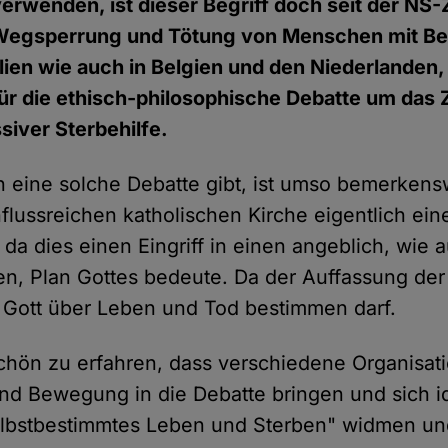
erwenden, ist dieser Begriff doch seit der NS-Z
Wegsperrung und Tötung von Menschen mit B
talien wie auch in Belgien und den Niederlanden,
für die ethisch-philosophische Debatte um das
siver Sterbehilfe.
en eine solche Debatte gibt, ist umso bemerkensw
nflussreichen katholischen Kirche eigentlich ein
 da dies einen Eingriff in einen angeblich, wie
n, Plan Gottes bedeute. Da der Auffassung der
 Gott über Leben und Tod bestimmen darf.
 schön zu erfahren, dass verschiedene Organisat
nd Bewegung in die Debatte bringen und sich id
bstbestimmtes Leben und Sterben" widmen und