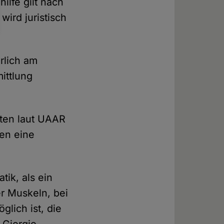
ilfe gilt nach
wird juristisch
rlich am
ittlung
hten laut UAAR
ien eine
tik, als ein
r Muskeln, bei
lich ist, die