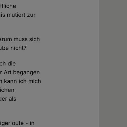
tliche
s mutiert zur
arum muss sich
ube nicht?
ch die
er Art begangen
m kann ich mich
lichen
der als
ger oute - in