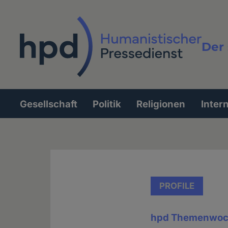
Direkt
zum
Inhalt
Der 
Vollt
Gesellschaft
Politik
Religionen
Inter
Hauptnavigation
PROFILE
hpd Themenwoc