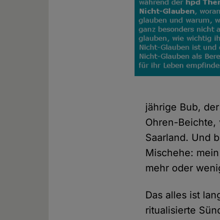
jährige Bub, de
Ohren-Beichte, 
Saarland. Und b
Mischehe: mein
mehr oder weni
Das alles ist la
ritualisierte S