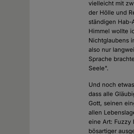
vielleicht mit 
der Hölle und Re
ständigen Hab-Ac
Himmel wollte i
Nichtglaubens i
also nur langwei
Sprache brachte
Seele".
Und noch etwas 
dass alle Gläub
Gott, seinen ein
allen Lebenslag
eine Art: Fuzzy
bösartiger ausge