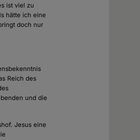
 ist viel zu
ls hätte ich eine
bringt doch nur
bensbekenntnis
as Reich des
des
Lebenden und die
shof. Jesus eine
ie