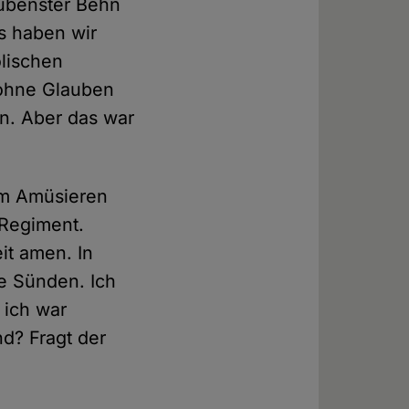
ubenster Behn
s haben wir
olischen
 ohne Glauben
n. Aber das war
um Amüsieren
 Regiment.
it amen. In
e Sünden. Ich
 ich war
d? Fragt der