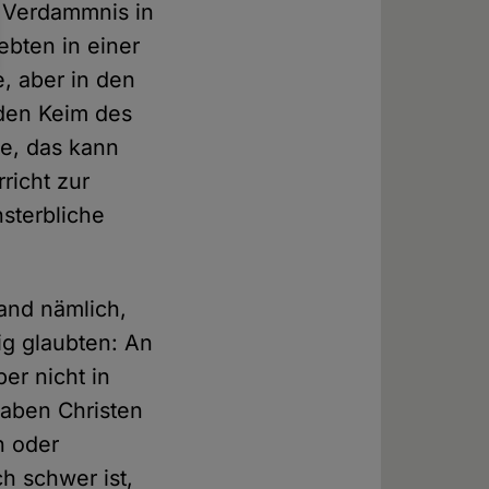
n Verdammnis in
ebten in einer
e, aber in den
 den Keim des
re, das kann
richt zur
sterbliche
tand nämlich,
ig glaubten: An
er nicht in
haben Christen
n oder
ch schwer ist,