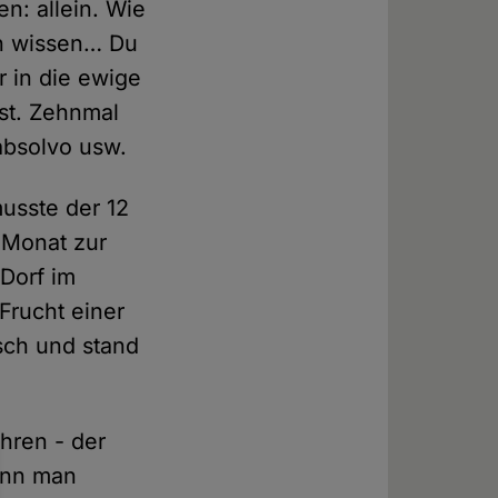
n: allein. Wie
en wissen… Du
r in die ewige
st. Zehnmal
absolvo usw.
musste der 12
 Monat zur
 Dorf im
Frucht einer
sch und stand
ahren - der
kann man