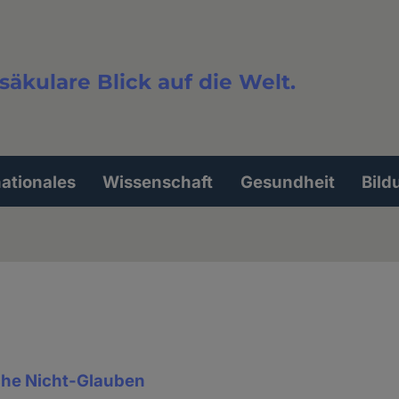
säkulare Blick auf die Welt.
extsuche
nationales
Wissenschaft
Gesundheit
Bild
he Nicht-Glauben