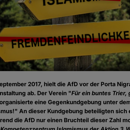
eptember 2017, hielt die AfD vor der Porta Nigra
staltung ab. Der Verein "
Für ein buntes Trier
 organisierte eine Gegenkundgebung unter de
smus!" An dieser Kundgebung beteiligten sich
nd die AfD nur einen Bruchteil dieser Zahl mo
s
Kompetenzzentrum Islamismus
der
Aktion 3.W