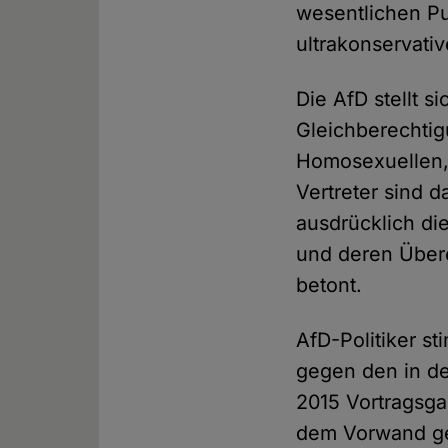
wesentlichen Pu
ultrakonservati
Die AfD stellt s
Gleichberechtig
Homosexuellen, 
Vertreter sind 
ausdrücklich di
und deren Übere
betont.
AfD-Politiker s
gegen den in der
2015 Vortragsgas
dem Vorwand gef