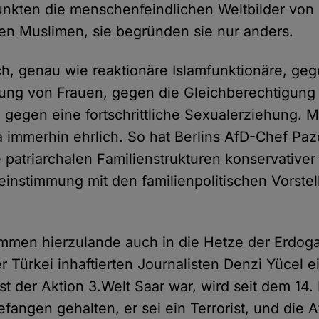
nkten die menschenfeindlichen Weltbilder von 
ven Muslimen, sie begründen sie nur anders.
ich, genau wie reaktionäre Islamfunktionäre, ge
ung von Frauen, gegen die Gleichberechtigung
gegen eine fortschrittliche Sexualerziehung. 
da immerhin ehrlich. So hat Berlins AfD-Chef Paz
e patriarchalen Familienstrukturen konservative
instimmung mit den familienpolitischen Vorste
timmen hierzulande auch in die Hetze der Erdo
 Türkei inhaftierten Journalisten Denzi Yücel e
t der Aktion 3.Welt Saar war, wird seit dem 14.
angen gehalten, er sei ein Terrorist, und die A