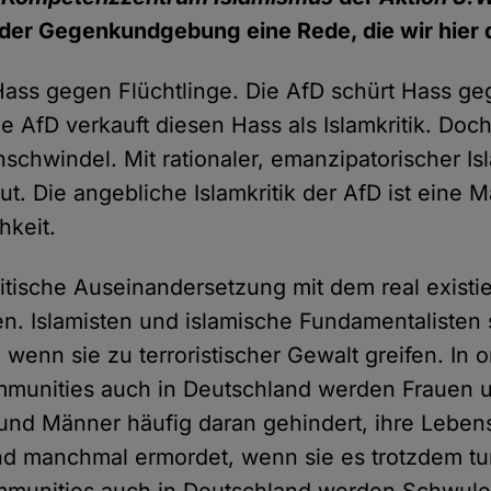
 der Gegenkundgebung eine Rede, die wir hier
Hass gegen Flüchtlinge. Die AfD schürt Hass g
 AfD verkauft diesen Hass als Islamkritik. Doch
nschwindel. Mit rationaler, emanzipatorischer Isl
t. Die angebliche Islamkritik der AfD ist eine M
hkeit.
kritische Auseinandersetzung mit dem real existi
n. Islamisten und islamische Fundamentalisten s
 wenn sie zu terroristischer Gewalt greifen. In 
munities auch in Deutschland werden Frauen u
nd Männer häufig daran gehindert, ihre Lebens
d manchmal ermordet, wenn sie es trotzdem tun
mmunities auch in Deutschland werden Schwule