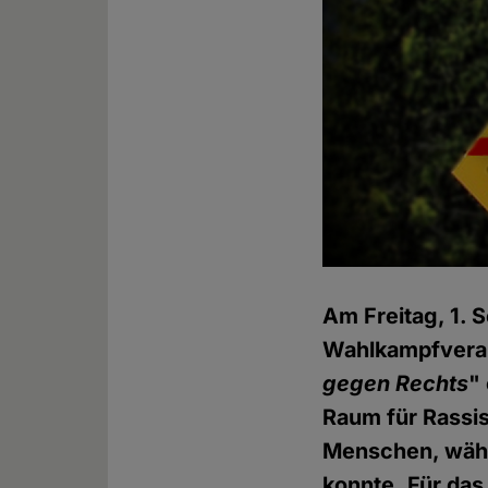
Am Freitag, 1. S
Wahlkampfveran
gegen Rechts
"
Raum für Rassi
Menschen, währe
konnte. Für da