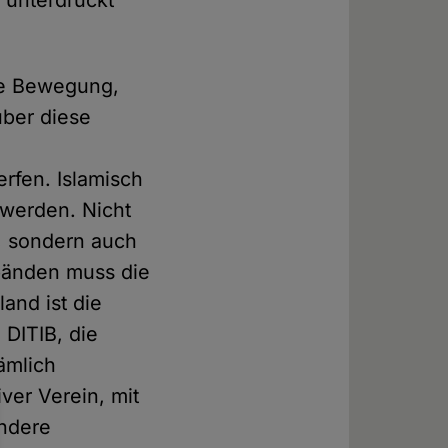
che Bewegung,
über diese
erfen. Islamisch
 werden. Nicht
, sondern auch
rbänden muss die
and ist die
 DITIB, die
nämlich
ver Verein, mit
andere