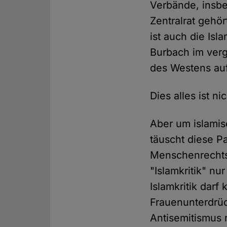
Verbände, insbe
Zentralrat gehör
ist auch die Is
Burbach im verg
des Westens auf
Dies alles ist n
Aber um islamis
täuscht diese Pa
Menschenrechtsv
"Islamkritik" n
Islamkritik dar
Frauenunterdrü
Antisemitismus 