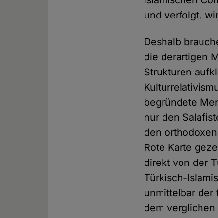
und verfolgt, w
Deshalb brauche
die derartigen 
Strukturen aufkl
Kulturrelativis
begründete Mens
nur den Salafis
den orthodoxen,
Rote Karte geze
direkt von der T
Türkisch-Islamis
unmittelbar der 
dem verglichen d