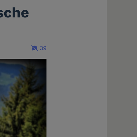
ische
39