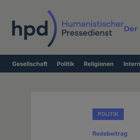
Direkt
zum
Inhalt
Der 
Vollt
Gesellschaft
Politik
Religionen
Inter
Hauptnavigation
POLITIK
Redebeitrag