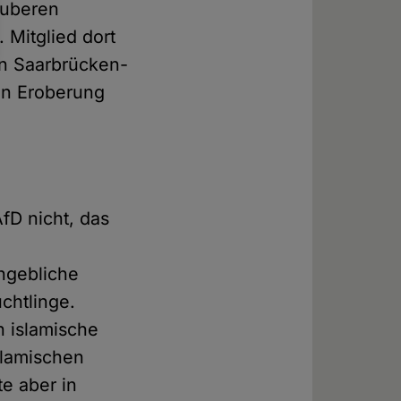
auberen
 Mitglied dort
in Saarbrücken-
en Eroberung
fD nicht, das
ngebliche
chtlinge.
n islamische
slamischen
te aber in