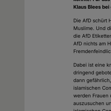
Klaus Blees bei
Die AfD schürt 
Muslime. Und die
die AfD Etikette
AfD nichts am Hu
Fremdenfeindlic
Dabei ist eine 
dringend gebote
dann gefährlich,
islamischen Com
werden Frauen u
auszusuchen un
islamischen Co