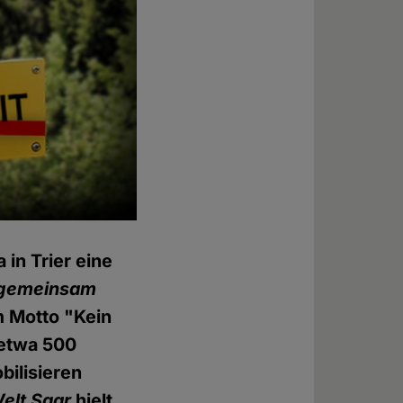
 in Trier eine
, gemeinsam
m Motto "Kein
 etwa 500
bilisieren
elt Saar
hielt