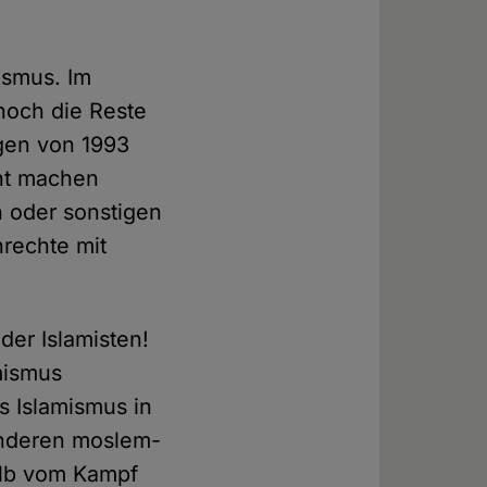
ismus. Im
 noch die Reste
gen von 1993
cht machen
n oder sonstigen
nrechte mit
der Islamisten!
amismus
s Islamismus in
anderen moslem-
alb vom Kampf