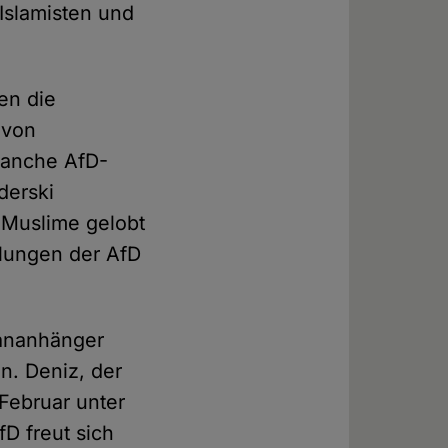
Islamisten und
gen die
 von
Manche AfD-
derski
r Muslime gelobt
llungen der AfD
gananhänger
in. Deniz, der
 Februar unter
fD freut sich