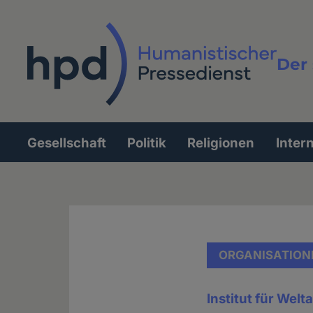
Direkt
zum
Inhalt
Der 
Vollt
Gesellschaft
Politik
Religionen
Inter
Hauptnavigation
ORGANISATION
Institut für We