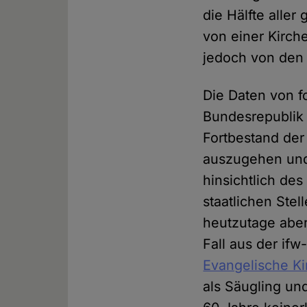
die Hälfte aller
von einer Kirch
jedoch von den
Die Daten von f
Bundesrepublik 
Fortbestand der
auszugehen und h
hinsichtlich des 
staatlichen Stel
heutzutage aber 
Fall aus der ifw
Evangelische Ki
als Säugling un