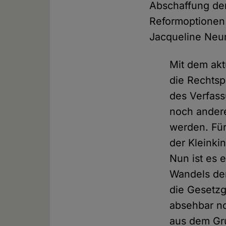
Abschaffung der 
Reformoptionen 
Jacqueline Neu
Mit dem akt
die Rechtspo
des Verfass
noch andere
werden. Für
der Kleinki
Nun ist es 
Wandels de
die Gesetz
absehbar no
aus dem Gru