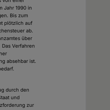
s von einer
m Jahr 1990 in
gen. Bis zum
t plötzlich auf
chensteuer ab.
nanzamtes über
. Das Verfahren
her
ng absehbar ist.
bedarf.
ug durch den
Staat und
tzforderung zur