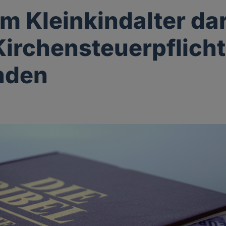
im Kleinkindalter da
Kirchensteuerpflicht
nden