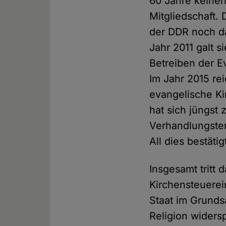
60 Jahre keiner
Mitgliedschaft.
der DDR noch d
Jahr 2011 galt s
Betreiben der E
Im Jahr 2015 re
evangelische Ki
hat sich jüngst
Verhandlungster
All dies bestät
Insgesamt tritt 
Kirchensteuerei
Staat im Grunds
Religion widers