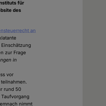
stituts für
bsite des
ensteuerrecht an
latante
e Einschätzung
en zur Frage
ngen in
ss vor
 teilnahmen.
r rund 50
m Taufvorgang
 Demnach nimmt