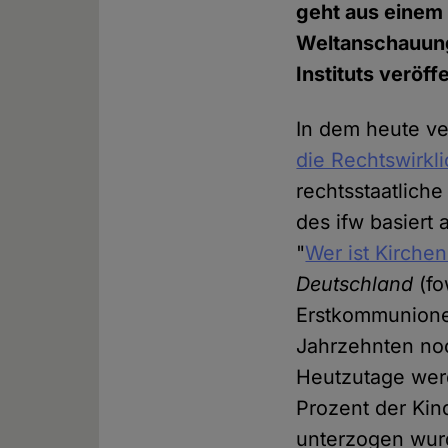
geht aus einem 
Weltanschauung
Instituts veröffe
In dem heute ve
die Rechtswirkl
rechtsstaatlich
des ifw basiert
"
Wer ist Kirchen
Deutschland
(fo
Erstkommunionen
Jahrzehnten noc
Heutzutage werd
Prozent der Kin
unterzogen wurd