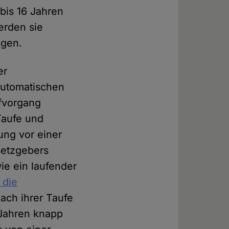
 bis 16 Jahren
erden sie
ogen.
er
automatischen
ufvorgang
 Taufe und
rung vor einer
esetzgebers
wie ein laufender
 die
nach ihrer Taufe
-Jahren knapp