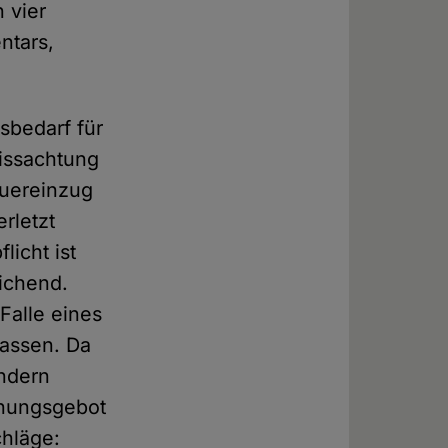
 vier
ntars,
sbedarf für
Missachtung
euereinzug
rletzt
licht ist
ichend.
Falle eines
assen. Da
ndern
ennungsgebot
chläge: