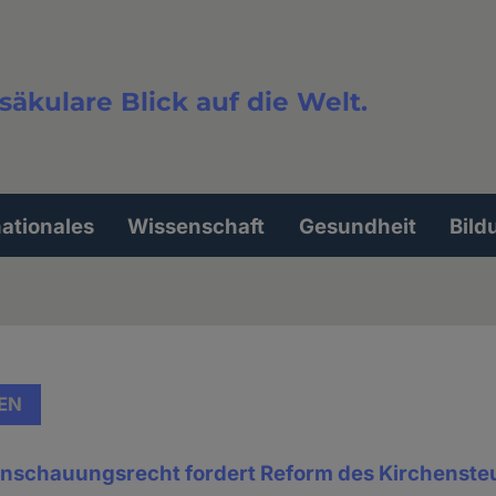
säkulare Blick auf die Welt.
extsuche
nationales
Wissenschaft
Gesundheit
Bild
EN
ltanschauungsrecht fordert Reform des Kirchenste