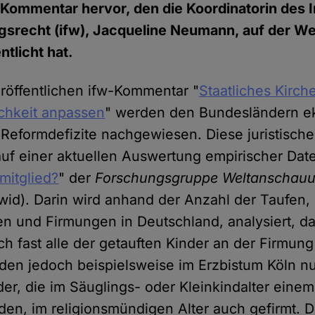
Kommentar hervor, den die Koordinatorin des In
srecht (ifw), Jacqueline Neumann, auf der We
ntlicht hat.
röffentlichen ifw-Kommentar "
Staatliches Kirch
ichkeit anpassen
" werden den Bundesländern ek
e Reformdefizite nachgewiesen. Diese juristisch
 auf einer aktuellen Auswertung empirischer Dat
mitglied?
" der
Forschungsgruppe Weltanschauu
wid). Darin wird anhand der Anzahl der Taufen,
 und Firmungen in Deutschland, analysiert, da
h fast alle der getauften Kinder an der Firmung
en jedoch beispielsweise im Erzbistum Köln nu
der, die im Säuglings- oder Kleinkindalter eine
en, im religionsmündigen Alter auch gefirmt.