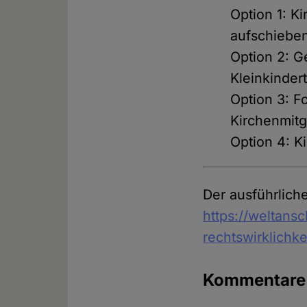
Option 1: K
aufschieben
Option 2: G
Kleinkinder
Option 3: F
Kirchenmitg
Option 4: K
Der ausführliche
https://weltans
rechtswirklichk
Kommentar