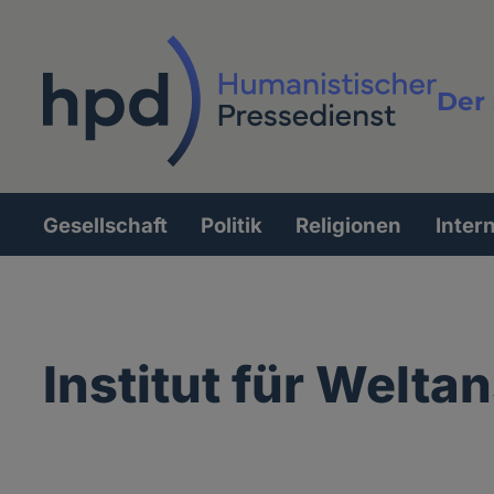
Direkt
zum
Inhalt
Der 
Vollt
Gesellschaft
Politik
Religionen
Inter
Hauptnavigation
Institut für Welt