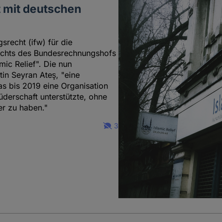
t mit deutschen
srecht (ifw) für die
richts des Bundesrechnungshofs
mic Relief". Die nun
in Seyran Ateş, "eine
s bis 2019 eine Organisation
erschaft unterstützte, ohne
r zu haben."
3