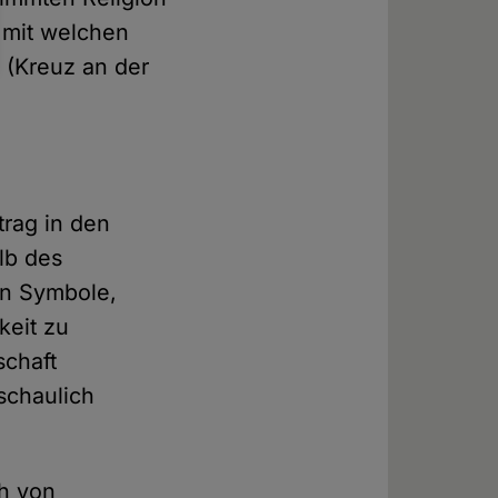
 mit welchen
 (Kreuz an der
trag in den
lb des
en Symbole,
keit zu
schaft
schaulich
ch von