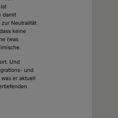
ist
e damit
zur Neutralität
 dass keine
che (was
limische.
ort. Und
igrations- und
 was er aktuell
vertiefenden