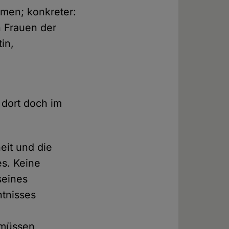
imen; konkreter:
 Frauen der
in,
 dort doch im
eit und die
es. Keine
seines
ntnisses
b müssen