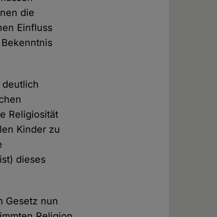
enen die
hen Einfluss
n Bekenntnis
 deutlich
ichen
 Religiosität
len Kinder zu
e
st) dieses
em Gesetz nun
timmten Religion