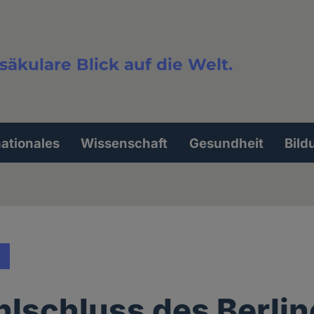
säkulare Blick auf die Welt.
extsuche
nationales
Wissenschaft
Gesundheit
Bild
hlschluss des Berlin