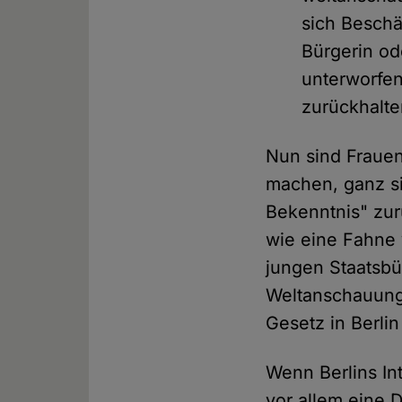
sich Beschä
Bürgerin od
unterworfen
zurückhalte
Nun sind Frauen,
machen, ganz si
Bekenntnis" zur
wie eine Fahne 
jungen Staatsbü
Weltanschauung 
Gesetz in Berlin 
Wenn Berlins In
vor allem eine 