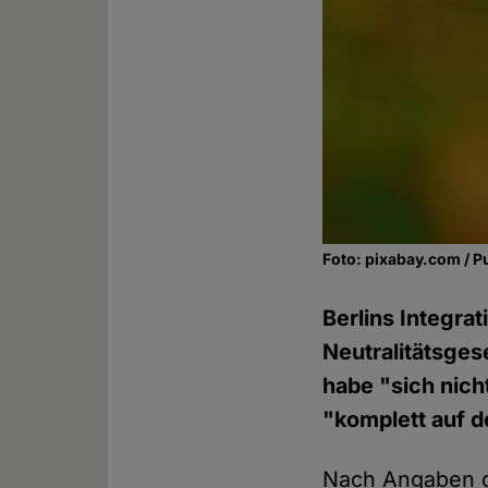
Foto: pixabay.com / P
Berlins Integra
Neutralitätsge
habe "sich nich
"komplett auf d
Nach Angaben d