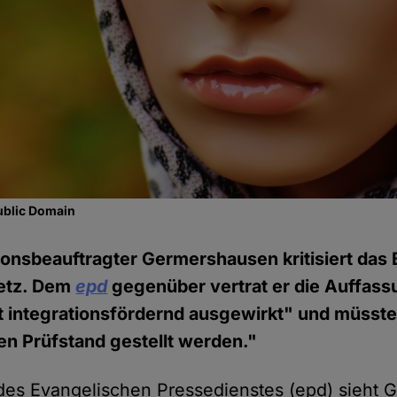
ublic Domain
tionsbeauftragter Germershausen kritisiert das 
setz. Dem
epd
gegenüber vertrat er die Auffass
t integrationsfördernd ausgewirkt" und müsst
en Prüfstand gestellt werden."
es Evangelischen Pressedienstes (epd) sieht