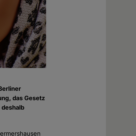
Berliner
ung, das Gesetz
e deshalb
 Germershausen