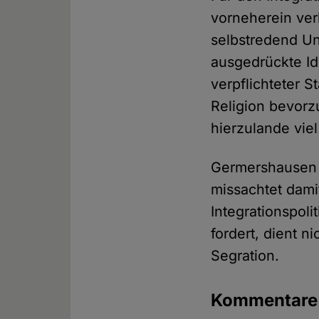
vorneherein verb
selbstredend Uns
ausgedrückte Id
verpflichteter S
Religion bevorzu
hierzulande viel
Germershausen j
missachtet dami
Integrationspoli
fordert, dient n
Segration.
Kommentar