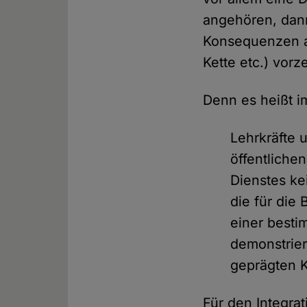
angehören, dann
Konsequenzen au
Kette etc.) vor
Denn es heißt i
Lehrkräfte 
öffentliche
Dienstes ke
die für die
einer best
demonstrier
geprägten K
Für den Integrat