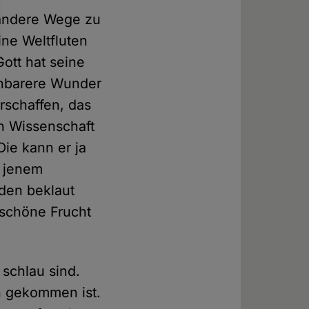
 andere Wege zu
ine Weltfluten
ott hat seine
einbarere Wunder
rschaffen, das
n Wissenschaft
Die kann er ja
t jenem
Eden beklaut
 schöne Frucht
 schlau sind.
n gekommen ist.