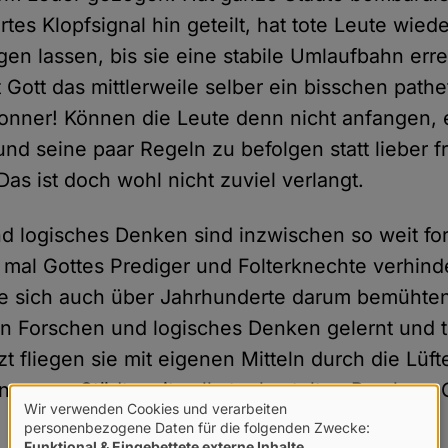
rtes Klopfsignal hin geteilt, hat tote Leute wied
gen lassen, bis sie eine stabile Umlaufbahn erre
 Gott das mittlerweile selber ein bisschen path
onner! Können die Leute denn nicht anfangen, 
nd seine paar Regeln zu befolgen statt lieber fre
Das ist doch wohl nicht zuviel verlangt.
d logisches Denken sind inzwischen so weit for
 mal Gottes Prediger und Folterknechte verhin
ie sich auch über Jahrhunderte darum bemühten
 Forschen und logisches Denken gelernt und t
zt fliegen sie mit eigenen Mitteln durch die Lüf
n ganze Städte mit selbstgebastelten Bomben. Gu
Wir verwenden Cookies und verarbeiten
Verwendung
personenbezogene Daten für die folgenden Zwecke:
Funktional & Eingebettete externe Inhalte
.