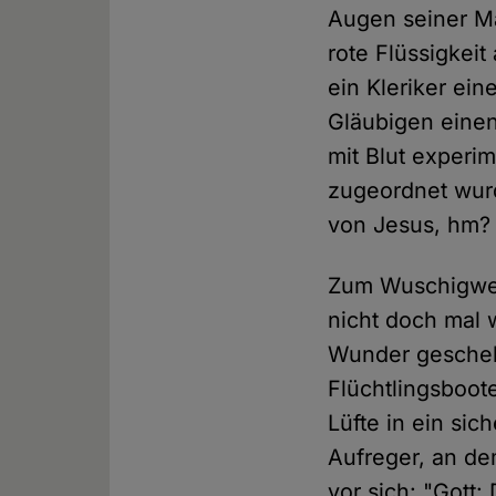
Augen seiner Ma
rote Flüssigkei
ein Kleriker ei
Gläubigen einen
mit Blut experi
zugeordnet wurde
von Jesus, hm?
Zum Wuschigwerd
nicht doch mal 
Wunder geschehe
Flüchtlingsboot
Lüfte in ein si
Aufreger, an de
vor sich: "Gott: