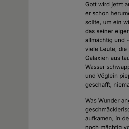
Gott wird jetzt 
er schon herume
sollte, um ein 
das seiner eige
allmächtig und 
viele Leute, di
Galaxien aus ta
Wasser schwapp
und Vöglein pie
geschafft, niem
Was Wunder ange
geschmäckleris
aufkamen, in de
noch mächtig v