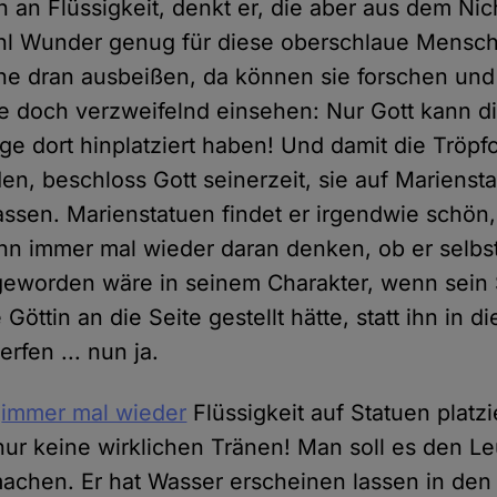
an Flüssigkeit, denkt er, die aber aus dem Nic
ohl Wunder genug für diese oberschlaue Mensch
hne dran ausbeißen, da können sie forschen un
 doch verzweifelnd einsehen: Nur Gott kann d
ge dort hinplatziert haben! Und damit die Tröpf
n, beschloss Gott seinerzeit, sie auf Marienst
assen. Marienstatuen findet er irgendwie schön,
ihn immer mal wieder daran denken, ob er selbst
 geworden wäre in seinem Charakter, wenn sein
 Göttin an die Seite gestellt hätte, statt ihn in 
rfen ... nun ja.
t
immer mal wieder
Flüssigkeit auf Statuen platzi
nur keine wirklichen Tränen! Man soll es den Le
 machen. Er hat Wasser erscheinen lassen in de