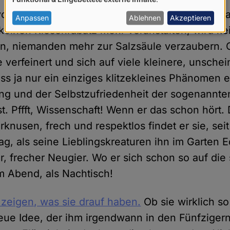
von
vor vielen Jahren beschlossen, nun eben ganz
personenbezogenen
Anpassen
Ablehnen
Akzeptieren
keinen Riesenrabatz mehr veranstalten, wird ke
Daten
n, niemanden mehr zur Salzsäule verzaubern. G
und
verfeinert und sich auf viele kleinere, unsch
Cookies
ss ja nur ein einziges klitzekleines Phänomen e
g und der Selbstzufriedenheit der sogenannte
ist. Pffft, Wissenschaft! Wenn er das schon hört. 
rknusen, frech und respektlos findet er sie, sei
ag, als seine Lieblingskreaturen ihn im Garten 
r, frecher Neugier. Wo er sich schon so auf die
am Abend, als Nachtisch!
 zeigen, was sie drauf haben.
Ob sie wirklich so
neue Idee, der ihm irgendwann in den Fünfziger