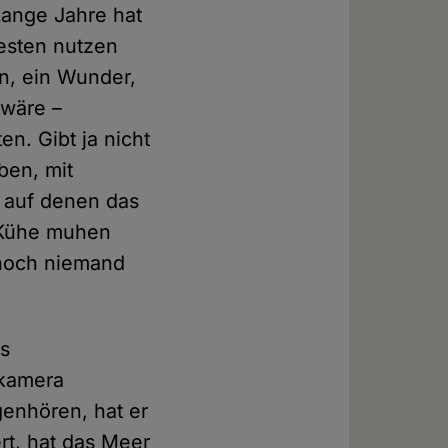
ange Jahre hat
besten nutzen
en, ein Wunder,
 wäre –
n. Gibt ja nicht
ben, mit
 auf denen das
 Kühe muhen
 noch niemand
.
as
ykamera
genhören, hat er
t, hat das Meer