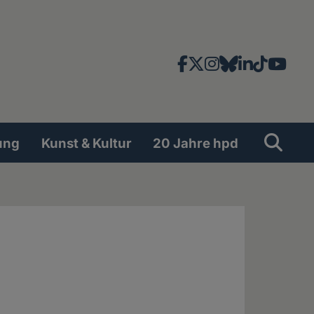
Facebook
X
Instagram
Bluesky
LinkedIn
TikTok
YouT
News-
und
Social
Suche
Su
ung
Kunst & Kultur
20 Jahre hpd
Network