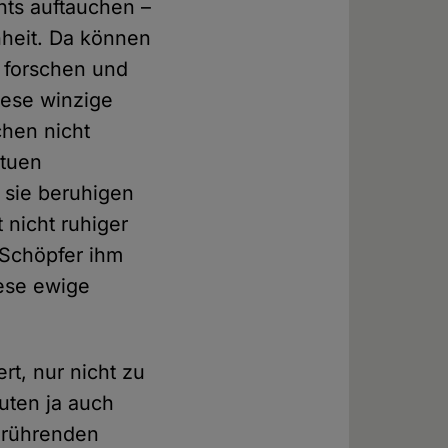
hts auftauchen –
heit. Da können
d forschen und
iese winzige
chen nicht
atuen
 sie beruhigen
 nicht ruhiger
 Schöpfer ihm
diese ewige
ert, nur nicht zu
uten ja auch
n rührenden