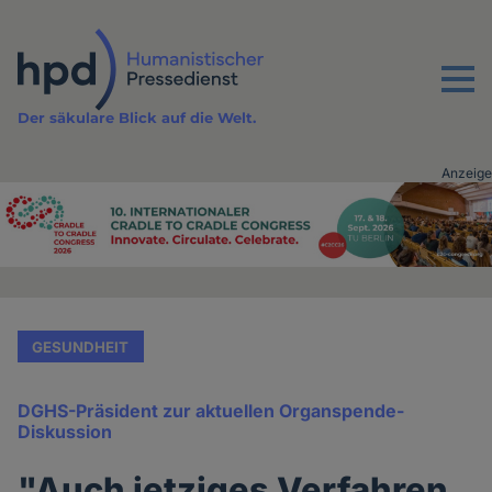
Direkt
zum
Inhalt
Menu
Der säkulare Blick auf die Welt.
Anzeige
Advertising
vor
Inhalt
GESUNDHEIT
DGHS-Präsident zur aktuellen Organspende-
Diskussion
"Auch jetziges Verfahren