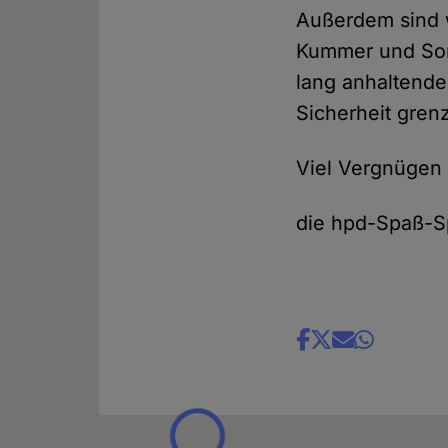
Außerdem sind w
Kummer und Sorge
lang anhaltende
Sicherheit gren
Viel Vergnügen
die hpd-Spaß-S
Share
news