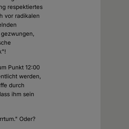
g respektiertes
h vor radikalen
elnden
s gezwungen,
sche
k"!
um Punkt 12:00
ntlicht werden,
ffe durch
dass ihm sein
rrtum." Oder?