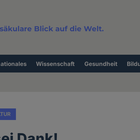
säkulare Blick auf die Welt.
extsuche
nationales
Wissenschaft
Gesundheit
Bild
LTUR
sei Dank!