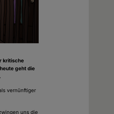
r kritische
heute geht die
.
ls vernünftiger
 zwingen uns die