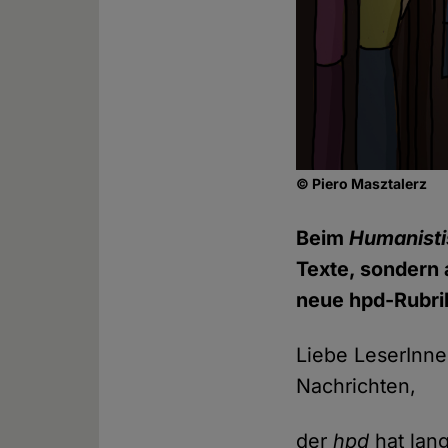
© Piero Masztalerz
Beim
Humanisti
Texte, sondern 
neue hpd-Rubrik
Liebe LeserInne
Nachrichten,
der
hpd
hat lan