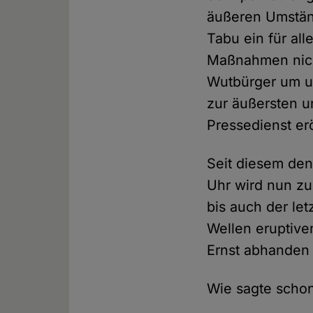
äußeren Umstän
Tabu ein für al
Maßnahmen nich
Wutbürger um u
zur äußersten u
Pressedienst erö
Seit diesem de
Uhr wird nun zu
bis auch der le
Wellen eruptive
Ernst abhande
Wie sagte schon