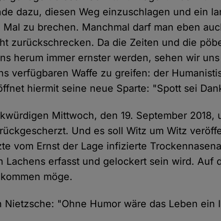
de dazu, diesen Weg einzuschlagen und ein lan
le Mal zu brechen. Manchmal darf man eben auc
t zurückschrecken. Da die Zeiten und die pöb
ns herum immer ernster werden, sehen wir un
ns verfügbaren Waffe zu greifen: der Humanisti
ffnet hiermit seine neue Sparte: "Spott sei Dan
nkwürdigen Mittwoch, den 19. September 2018, 
rückgescherzt. Und es soll Witz um Witz veröffe
tzte vom Ernst der Lage infizierte Trockennasena
n Lachens erfasst und gelockert sein wird. Auf 
n kommen möge.
 Nietzsche: "Ohne Humor wäre das Leben ein I