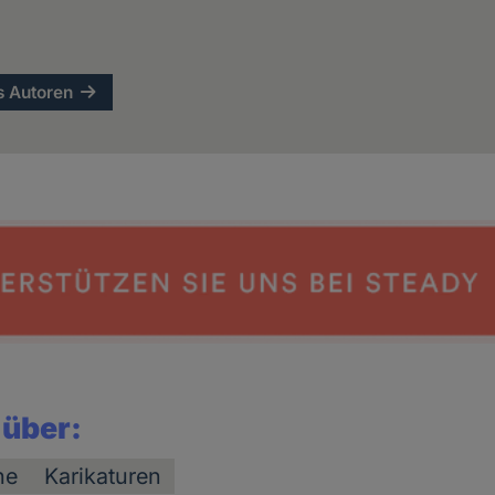
s Autoren
 über:
he
Karikaturen