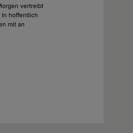
orgen vertreibt
In hoffentlich
en mit an