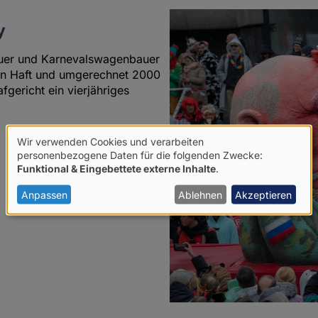
y
auer und Karnevalswagenbauer
ren Haft und umgerechnet 2000
fgericht ein vierjähriges
Wir verwenden Cookies und verarbeiten
Verwendung
personenbezogene Daten für die folgenden Zwecke:
Funktional & Eingebettete externe Inhalte
.
von
personenbezogenen
Anpassen
Ablehnen
Akzeptieren
Daten
und
Cookies