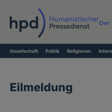
Direkt
zum
Inhalt
Der 
Vollt
Gesellschaft
Politik
Religionen
Inter
Hauptnavigation
Eilmeldung