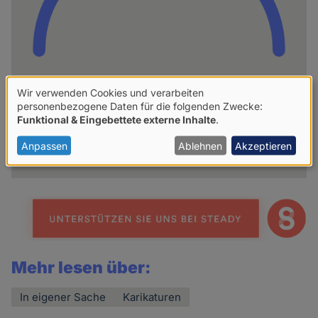
Wir verwenden Cookies und verarbeiten
hpd
Verwendung
personenbezogene Daten für die folgenden Zwecke:
Funktional & Eingebettete externe Inhalte
.
von
Weitere Artikel des Autoren
personenbezogenen
Anpassen
Ablehnen
Akzeptieren
Daten
und
Cookies
Mehr lesen über:
In eigener Sache
Karikaturen