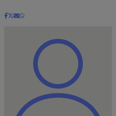
Share
news