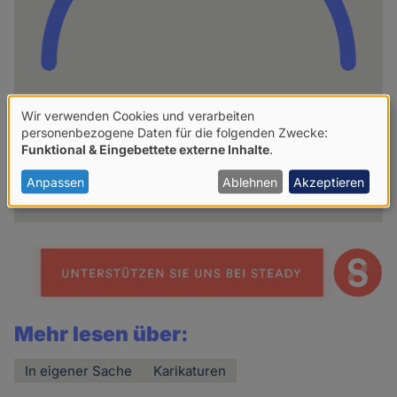
Wir verwenden Cookies und verarbeiten
hpd
Verwendung
personenbezogene Daten für die folgenden Zwecke:
Funktional & Eingebettete externe Inhalte
.
von
Weitere Artikel des Autoren
personenbezogenen
Anpassen
Ablehnen
Akzeptieren
Daten
und
Cookies
Mehr lesen über:
In eigener Sache
Karikaturen