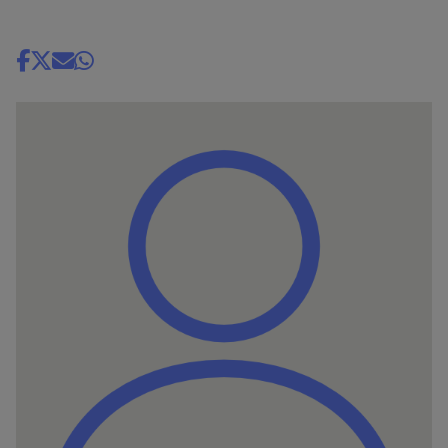
Share
news