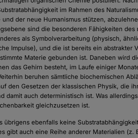
ichhaltigen organischen Chemie postuliert. Nac
 Substratabhängigkeit im Rahmen des Naturalism
e und der neue Humanismus stützen, abzulehne
ugsebene sind die besonderen Fähigkeiten des
anderes als Symbolverarbeitung (physisch, ähnli
sche Impulse), und die ist bereits ein abstrakter
estimmte Materie gebunden ist. Daneben wird d
nen das Gehirn besteht, im Laufe einiger Monat
eiterhin beruhen sämtliche biochemischen Ablä
 auf den Gesetzen der klassischen Physik, die ihr
d damit auch deterministisch ist. Was allerdings
chenbarkeit gleichzusetzen ist.
es übrigens ebenfalls keine Substratabhängigkei
es gibt auch eine Reihe anderer Materialien (z. 