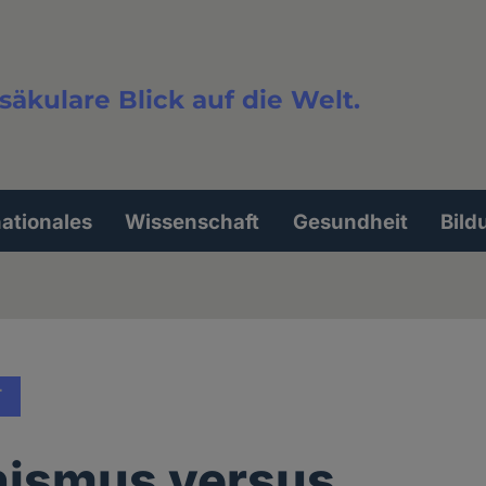
säkulare Blick auf die Welt.
extsuche
nationales
Wissenschaft
Gesundheit
Bild
T
ismus versus