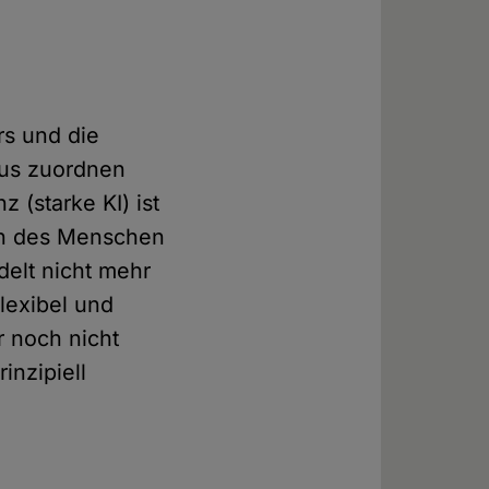
rs und die
us zuordnen
 (starke KI) ist
ten des Menschen
ndelt nicht mehr
flexibel und
r noch nicht
inzipiell