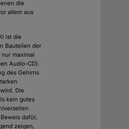
denen die
vor allem aus
 ist die
n Bauteilen der
s nur maximal
ben Audio-CD).
ng des Gehirns
starken
 wird. Die
ls kein gutes
niversellen
Beweis dafür,
gend zeigen,