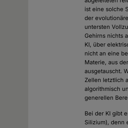
abgeleiteten re
ist eine solche
der evolutionär
untersten Vollz
Gehirns nichts 
KI, über elektri
nicht an eine b
Materie, aus de
ausgetauscht. W
Zellen letztlich
algorithmisch un
generellen Bere
Bei der KI gibt 
Silizium), denn 