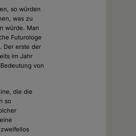
len, so würden
nnen, was zu
ren würde. Man
sche Futurologe
. Der erste der
eits im Jahr
n Bedeutung von
ine, die die
h so
olcher
 eine
zweifellos