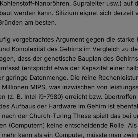
 Kohlenstoff-Nanoröhren, Supraleiter usw.) auf 
aut werden kann. Silizium eignet sich derzeit 
Gründen am besten.
äufig vorgebrachtes Argument gegen die starke KI
 und Komplexität des Gehirns im Vergleich zu de
 sagen, dass der genetische Bauplan des Gehirn
fasst (entspricht etwa der Kapazität einer hal
her geringe Datenmenge. Die reine Rechenleistu
10 Millionen MIPS, was inzwischen von leistungs
 (z. B. Intel i9-7980) erreicht bzw. übertroffen
 des Aufbaus der Hardware im Gehirn ist ebenfal
nach der Church-Turing These spielt das bei u
n (Computern) keine entscheidende Rolle. Als 
n mehr kann als ein Computer, müsste man zwin