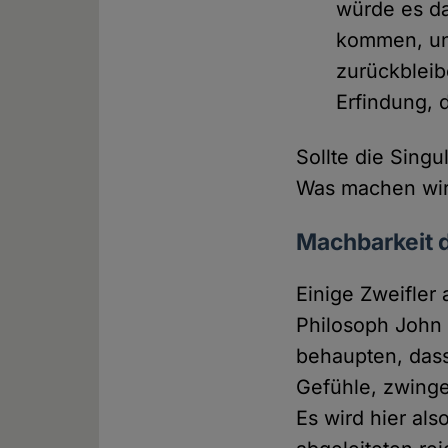
würde es da
kommen, und
zurückbleibe
Erfindung, 
Sollte die Singu
Was machen wir 
Machbarkeit d
Einige Zweifler 
Philosoph John 
behaupten, dass
Gefühle, zwinge
Es wird hier al