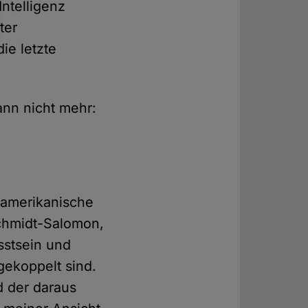
ntelligenz
ter
die letzte
dann nicht mehr:
r amerikanische
chmidt-Salomon,
sstsein und
gekoppelt sind.
d der daraus