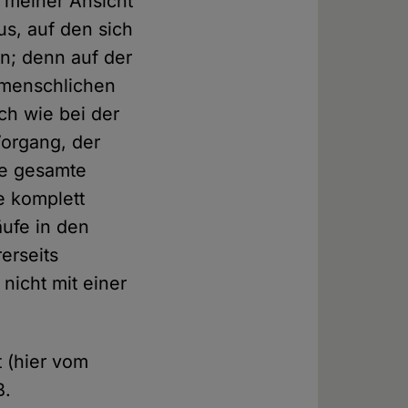
h meiner Ansicht
us, auf den sich
n; denn auf der
 menschlichen
ch wie bei der
 Vorgang, der
ie gesamte
e komplett
ufe in den
erseits
 nicht mit einer
t (hier vom
B.