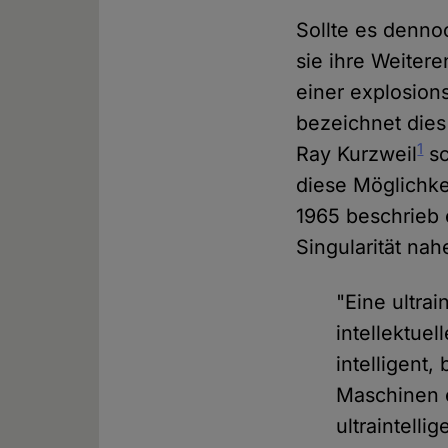
Sollte es denno
sie ihre Weiter
einer explosion
bezeichnet dies
1
Ray Kurzweil
sc
diese Möglichkei
1965 beschrieb 
Singularität na
"Eine ultrai
intellektue
intelligent
Maschinen e
ultraintell